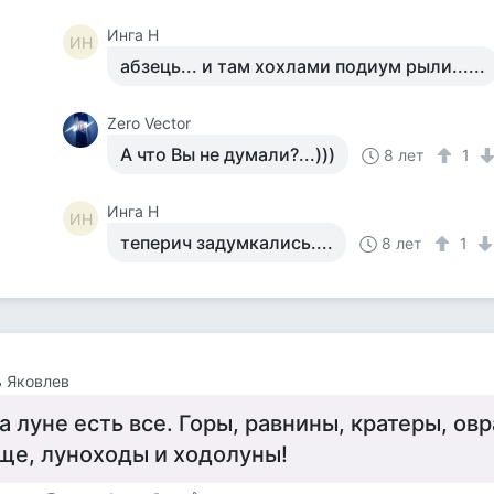
Инга Н
ИН
абзець... и там хохлами подиум рыли......
Zero Vector
А что Вы не думали?...)))
8 лет
1
Инга Н
ИН
теперич задумкались....
8 лет
1
 Яковлев
а луне есть все. Горы, равнины, кратеры, ов
ще, луноходы и ходолуны!