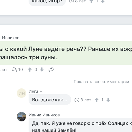
какое, Игор?
8 лет
1
к Ивников
ы о какой Луне ведёте речь?? Раньше их вок
ращалось три луны..
 лет
10
0
Показать все комментарии
Инга Н
ИН
Вот даже как...
8 лет
1
Ивник Ивников
Да, так. Я уже не говорю о трёх Солнцах 
над нашей Землёй!