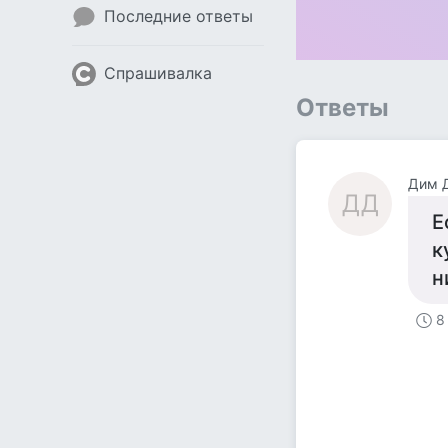
Последние ответы
Спрашивалка
Ответы
Дим 
ДД
Е
к
н
8