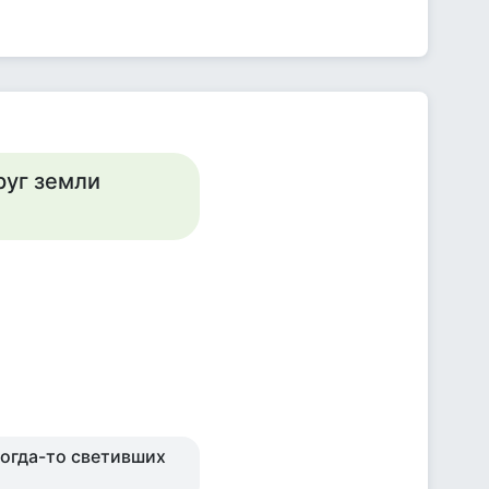
руг земли
когда-то светивших