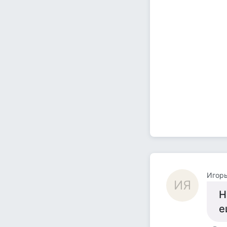
Игорь
ИЯ
Н
е