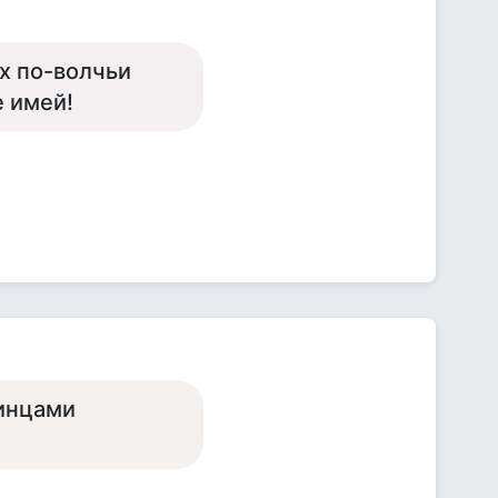
их по-волчьи
е имей!
аинцами