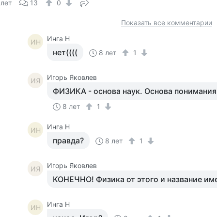
 лет
13
0
Показать все комментарии
Инга Н
ИН
нет((((
8 лет
1
Игорь Яковлев
ИЯ
ФИЗИКА - основа наук. Основа понимани
8 лет
1
Инга Н
ИН
правда?
8 лет
1
Игорь Яковлев
ИЯ
КОНЕЧНО! Физика от этого и название им
Инга Н
ИН