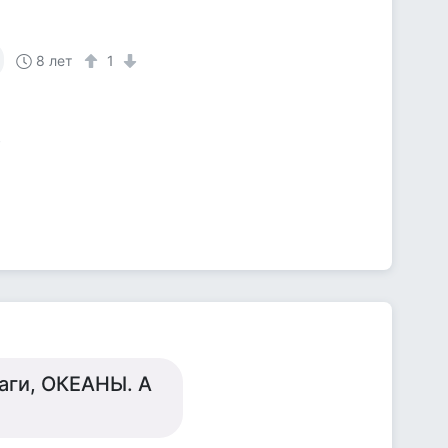
8 лет
1
раги, ОКЕАНЫ. А