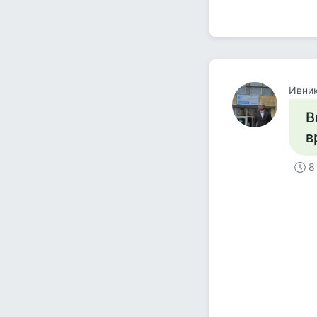
Ивни
В
в
8