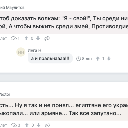
ий Маулитов
тоб доказать волкам: "Я - свой!", Ты среди н
ой, А чтобы выжить среди змей, Противояди
 лет
1
0
Инга Н
ИН
а и пральнаааа!!!
8 лет
1
Vector
сть... Ну я так и не понял... египтяне его укр
ыкопали... или армяне... Так все запутано...
 лет
3
0