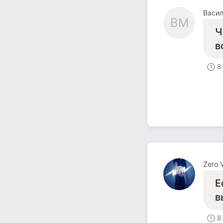
Васил
ВМ
Ч
в
8
Zero 
Е
в
8