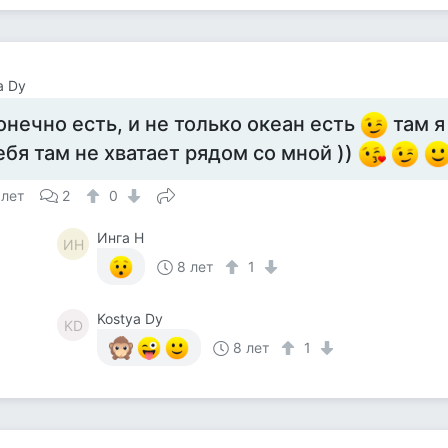
a Dy
онечно есть, и не только океан есть
там я
ебя там не хватает рядом со мной ))
 лет
2
0
Инга Н
ИН
8 лет
1
Kostya Dy
KD
8 лет
1