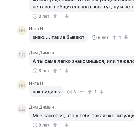
не такого общительного, как тут, ну и не 
8 лет
1
Инга Н
ИН
знаю.... такие бывают
8 лет
1
Дим Димыч
ДД
А ты сама легко знакомишься, или тяжело
8 лет
1
Инга Н
ИН
как видишь
8 лет
1
Дим Димыч
ДД
Мне кажется, что у тебя такая-же ситуация
8 лет
1