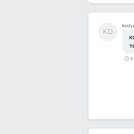
Kosty
KD
к
т
8