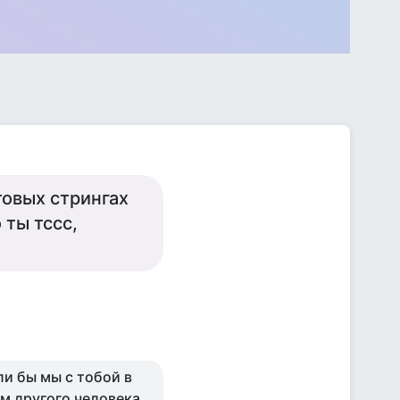
товых стрингах
 ты тссс,
ли бы мы с тобой в
м другого человека,