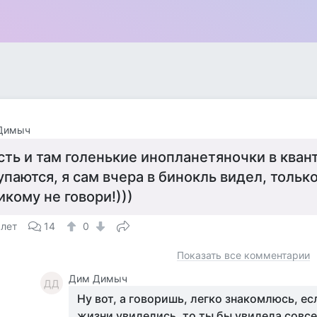
Димыч
сть и там голенькие инопланетяночки в кван
упаются, я сам вчера в бинокль видел, только
икому не говори!)))
 лет
14
0
Показать все комментарии
Дим Димыч
ДД
Ну вот, а говоришь, легко знакомлюсь, ес
жизни увиделись, то ты бы увидела совсе