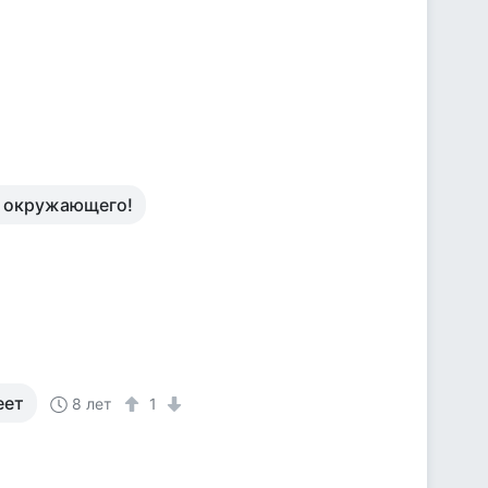
я окружающего!
еет
8 лет
1