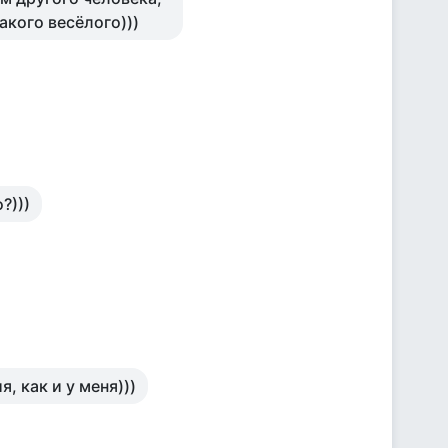
такого весёлого)))
?)))
, как и у меня)))