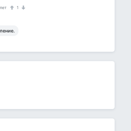
 лет
1
вление.