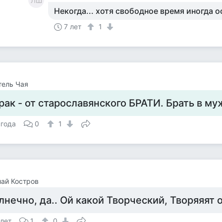
ЛШ
Некогда... хотя свободное время иногда ос
7 лет
1
тель Чая
рак - от старославянского БРАТИ. Брать в му
 года
0
1
ай Костров
лнечно, да.. Ой какой Творческий, Творяяят 
 лет
1
0