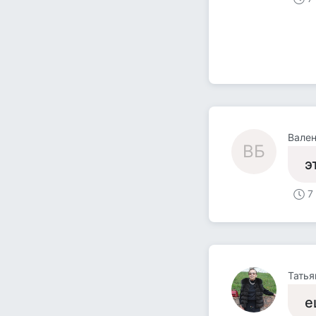
Вален
ВБ
э
7
Татья
е