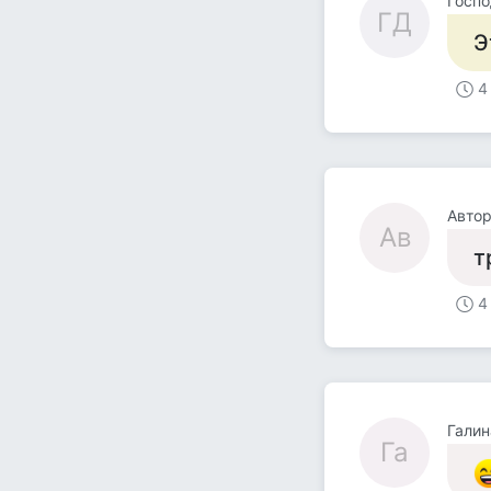
Госп
ГД
Э
4
Авто
Ав
т
4
Галин
Га