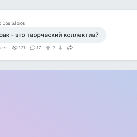
o Dos Sábios
рак - это творческий коллектив?
 лет
171
17
2