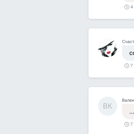
4
Счас
с
7
Вален
ВК
.
7