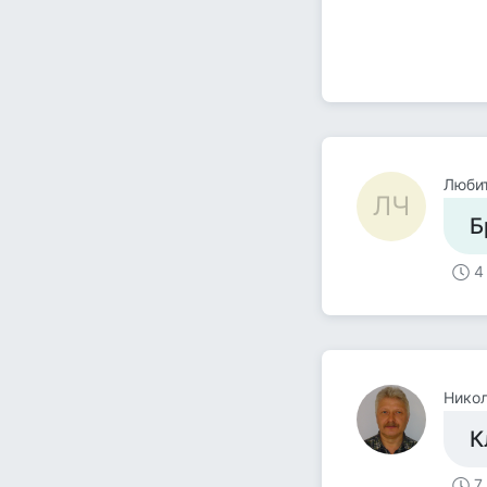
Люби
ЛЧ
Б
4
Никол
К
7