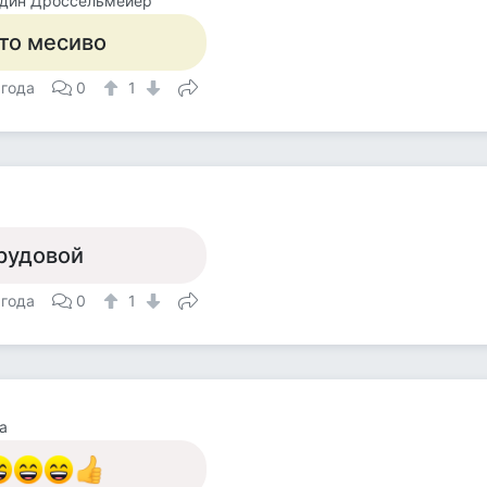
один Дроссельмейер
то месиво
 года
0
1
р
рудовой
 года
0
1
а