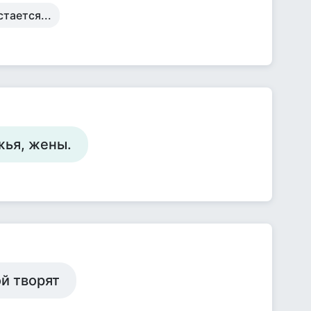
тается...
жья, жены.
ой творят