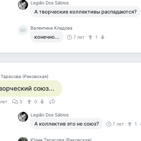
Legião Dos Sábios
А творческие коллективы распадаются?
Валентина Кладова
ВК
конечно...
7 лет
1
Тарасова (Раковская)
ворческий союз...
 лет
3
0
Legião Dos Sábios
А коллектив это не союз?
7 лет
1
Юлия Тарасова (Раковская)