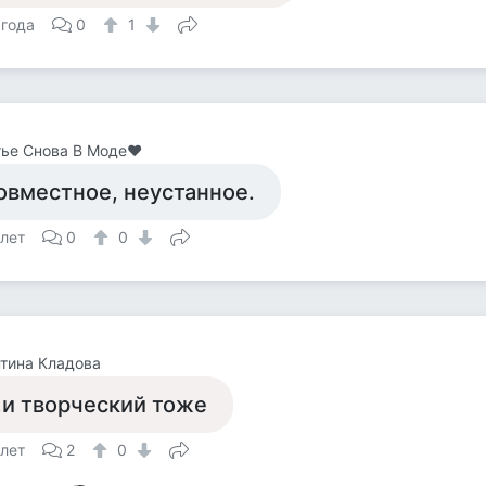
 года
0
1
тье Снова В Моде❤
овместное, неустанное.
 лет
0
0
тина Кладова
..и творческий тоже
 лет
2
0