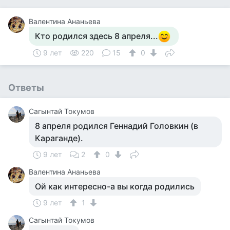
Валентина Ананьева
Кто родился здесь 8 апреля...
9 лет
220
15
0
Ответы
Сагынтай Токумов
8 апреля родился Геннадий Головкин (в
Караганде).
9 лет
2
0
Валентина Ананьева
Ой как интересно-а вы когда родились
9 лет
1
Сагынтай Токумов