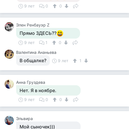
9 лет
0
0
Элен Ренбауэр Z
Прямо ЗДЕСЬ??
9 лет
1
0
Валентина Ананьева
В общалке?
9 лет
1
Анна Груздева
Нет. Я в ноябре.
9 лет
0
0
Эльвира
Мой сыночек)))