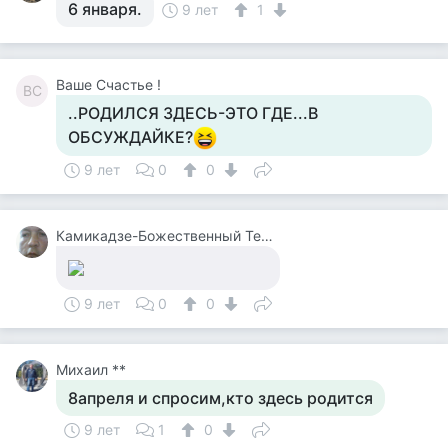
6 января.
9 лет
1
Ваше Счастье !
ВС
..РОДИЛСЯ ЗДЕСЬ-ЭТО ГДЕ...В
ОБСУЖДАЙКЕ?
9 лет
0
0
Камикадзе-Божественный Теплый Ветерок
9 лет
0
0
Михаил **
8апреля и спросим,кто здесь родится
9 лет
1
0