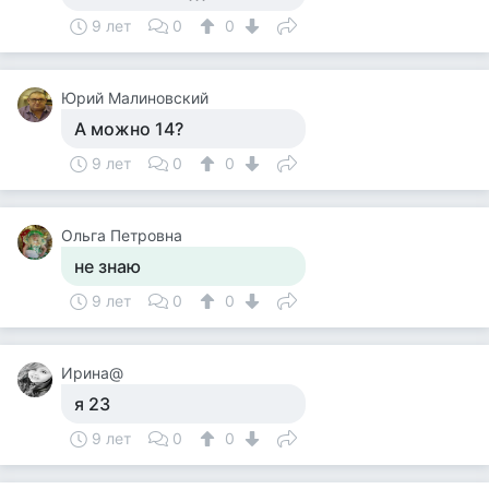
9 лет
0
0
Юрий Малиновский
А можно 14?
9 лет
0
0
Ольга Петровна
не знаю
9 лет
0
0
Ирина@
я 23
9 лет
0
0