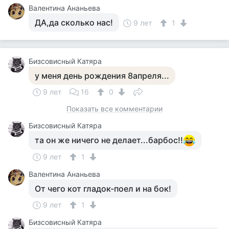
Валентина Ананьева
ДА,да сколько нас!
9 лет
1
Бизсовисный Катяра
у меня день рождения 8апреля...
9 лет
16
0
Показать все комментарии
Бизсовисный Катяра
та он же ничего не делает...барбос!!
9 лет
1
Валентина Ананьева
От чего кот гладок-поел и на бок!
9 лет
1
Бизсовисный Катяра