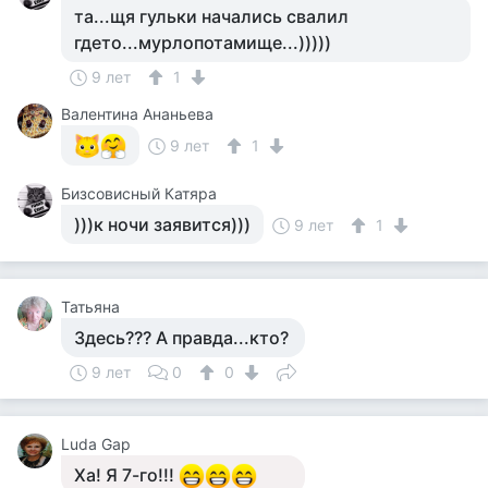
та...щя гульки начались свалил
гдето...мурлопотамище...)))))
9 лет
1
Валентина Ананьева
9 лет
1
Бизсовисный Катяра
)))к ночи заявится)))
9 лет
1
Татьяна
Здесь??? А правда...кто?
9 лет
0
0
Luda Gap
Ха! Я 7-го!!!