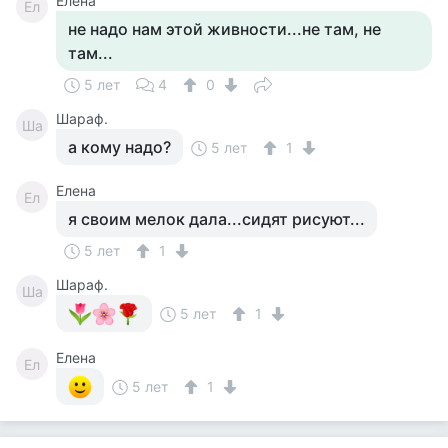
Елена
Ел
не надо нам этой живности...не там, не
там...
5 лет
4
0
Шараф.
Ша
а кому надо?
5 лет
1
Елена
Ел
я своим мелок дала...сидят рисуют...
5 лет
1
Шараф.
Ша
5 лет
1
Елена
Ел
5 лет
1