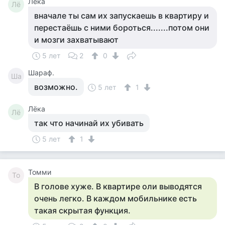
Лёка
Лё
вначале ты сам их запускаешь в квартиру и
перестаёшь с ними бороться.......потом они
и мозги захватывают
5 лет
2
0
Шараф.
Ша
возможно.
5 лет
1
Лёка
Лё
так что начинай их убивать
5 лет
1
Томми
То
В голове хуже. В квартире оли выводятся
очень легко. В каждом мобильнике есть
такая скрытая функция.