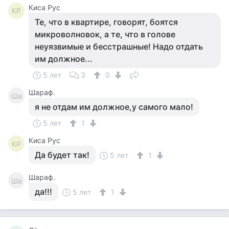
Киса Рус
КР
Те, что в квартире, говорят, боятся
микроволновок, а те, что в голове
неуязвимые и бесстрашные! Надо отдать
им должное...
5 лет
3
0
Шараф.
Ша
я не отдам им должное,у самого мало!
5 лет
1
Киса Рус
КР
Да будет так!
5 лет
1
Шараф.
Ша
да!!!
5 лет
1