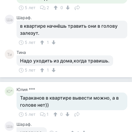
5 лет
2
0
Шараф.
Ша
в квартире начнёшь травить они в голову
залезут.
5 лет
1
Тина
Ти
Надо уходить из дома,когда травишь.
5 лет
1
Юлия ***
Ю*
Тараканов в квартире вывести можно, а в
голове нет))
5 лет
1
0
Шараф.
Ша