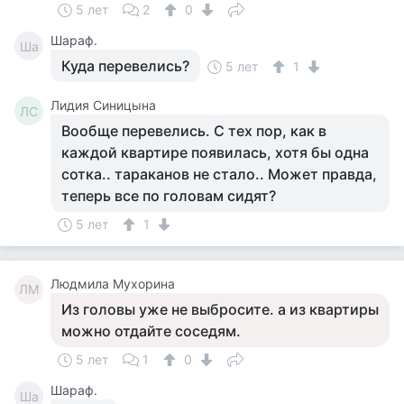
5 лет
2
0
Шараф.
Ша
Куда перевелись?
5 лет
1
Лидия Синицына
ЛС
Вообще перевелись. С тех пор, как в
каждой квартире появилась, хотя бы одна
сотка.. тараканов не стало.. Может правда,
теперь все по головам сидят?
5 лет
1
Людмила Мухорина
ЛМ
Из головы уже не выбросите. а из квартиры
можно отдайте соседям.
5 лет
1
0
Шараф.
Ша