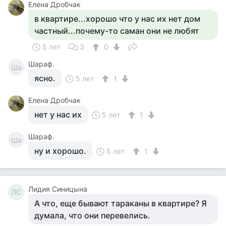
Елена Дробчак
в квартире...хорошо что у нас их нет дом
частный...почему-то саман они не любят
5 лет
3
0
Шараф.
Ша
ясно.
5 лет
1
Елена Дробчак
нет у нас их
5 лет
1
Шараф.
Ша
ну и хорошо.
5 лет
1
Лидия Синицына
ЛС
А что, еще бывают тараканы в квартире? Я
думала, что они перевелись.