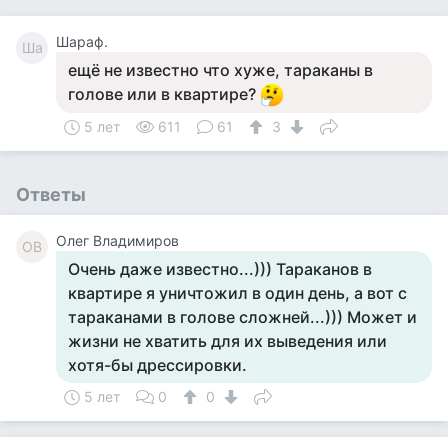
Шараф.
Ша
ещё не известно что хуже, тараканы в
голове или в квартире?
5 лет
611
61
3
Ответы
Олег Владимиров
ОВ
Очень даже известно...))) Тараканов в
квартире я уничтожил в один день, а вот с
тараканами в голове сложней...))) Может и
жизни не хватить для их выведения или
хотя-бы дрессировки.
5 лет
0
0