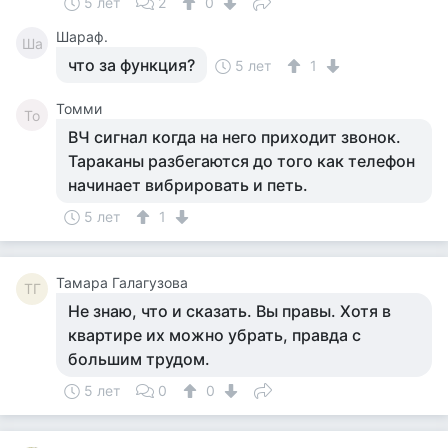
5 лет
2
0
Шараф.
Ша
что за функция?
5 лет
1
Томми
То
ВЧ сигнал когда на него приходит звонок.
Тараканы разбегаются до того как телефон
начинает вибрировать и петь.
5 лет
1
Тамара Галагузова
ТГ
Не знаю, что и сказать. Вы правы. Хотя в
квартире их можно убрать, правда с
большим трудом.
5 лет
0
0