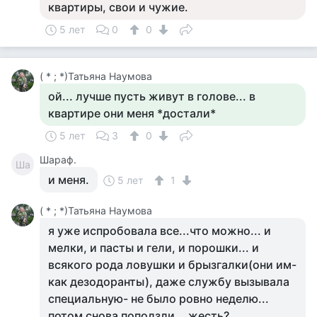
квартиры, свои и чужие.
5 лет
0
0
( * ; *)Татьяна Наумова
ой... лучше пусть живут в голове... в
квартире они меня *достали*
5 лет
3
0
Шараф.
Ша
и меня.
5 лет
1
( * ; *)Татьяна Наумова
я уже испробовала все...что можно... и
мелки, и пасты и гели, и порошки... и
всякого рода ловушки и брызгалки(они им-
как дезодоранты), даже службу вызывала
специальную- не было ровно неделю...
потом снова поползли... жесть?