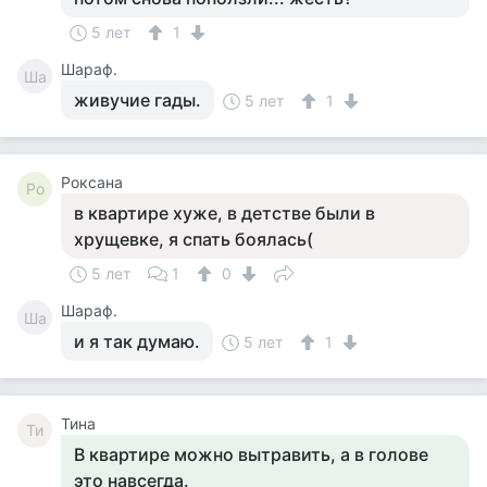
5 лет
1
Шараф.
Ша
живучие гады.
5 лет
1
Роксана
Ро
в квартире хуже, в детстве были в
хрущевке, я спать боялась(
5 лет
1
0
Шараф.
Ша
и я так думаю.
5 лет
1
Тина
Ти
В квартире можно вытравить, а в голове
это навсегда.