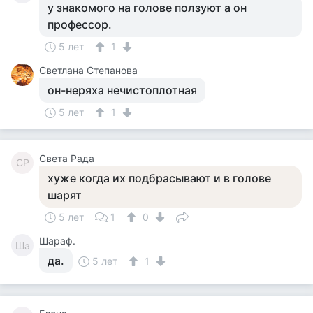
у знакомого на голове ползуют а он
профессор.
5 лет
1
Светлана Степанова
он-неряха нечистоплотная
5 лет
1
Света Рада
СР
хуже когда их подбрасывают и в голове
шарят
5 лет
1
0
Шараф.
Ша
да.
5 лет
1