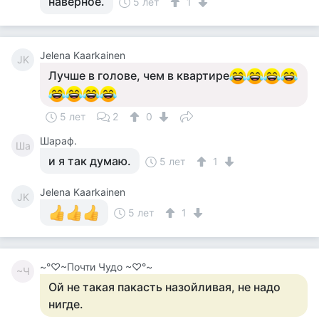
наверное.
5 лет
1
Jelena Kaarkainen
JK
Лучше в голове, чем в квартире
5 лет
2
0
Шараф.
Ша
и я так думаю.
5 лет
1
Jelena Kaarkainen
JK
5 лет
1
~°♡~Почти Чудо ~♡°~
~Ч
Ой не такая пакасть назойливая, не надо
нигде.