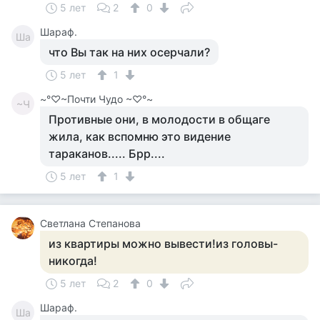
5 лет
2
0
Шараф.
Ша
что Вы так на них осерчали?
5 лет
1
~°♡~Почти Чудо ~♡°~
~Ч
Противные они, в молодости в общаге
жила, как вспомню это видение
тараканов..... Брр....
5 лет
1
Светлана Степанова
из квартиры можно вывести!из головы-
никогда!
5 лет
2
0
Шараф.
Ша