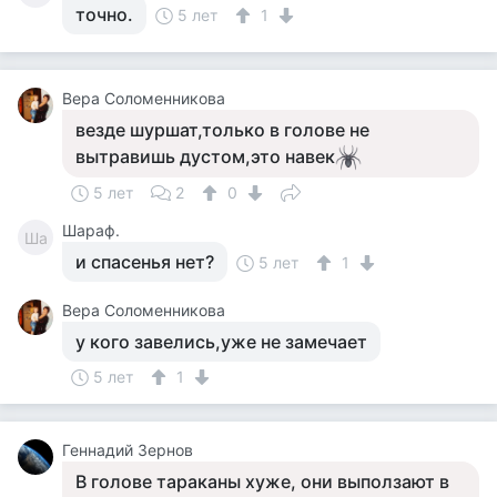
точно.
5 лет
1
Вера Соломенникова
везде шуршат,только в голове не
вытравишь дустом,это навек
5 лет
2
0
Шараф.
Ша
и спасенья нет?
5 лет
1
Вера Соломенникова
у кого завелись,уже не замечает
5 лет
1
Геннадий Зернов
В голове тараканы хуже, они выползают в