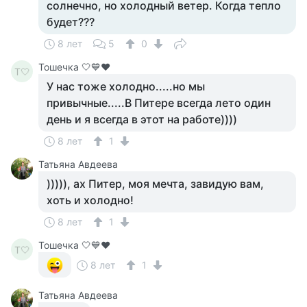
солнечно, но холодный ветер. Когда тепло
будет???
8 лет
5
0
Тошечка 🤍💙♥️
Т🤍
У нас тоже холодно.....но мы
привычные.....В Питере всегда лето один
день и я всегда в этот на работе))))
8 лет
1
Татьяна Авдеева
))))), ах Питер, моя мечта, завидую вам,
хоть и холодно!
8 лет
1
Тошечка 🤍💙♥️
Т🤍
8 лет
1
Татьяна Авдеева