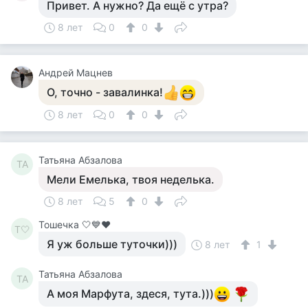
Привет. А нужно? Да ещё с утра?
8 лет
0
0
Андрей Мацнев
О, точно - завалинка!
8 лет
0
0
Татьяна Абзалова
ТА
Мели Емелька, твоя неделька.
8 лет
5
0
Тошечка 🤍💙♥️
Т🤍
Я уж больше туточки)))
8 лет
1
Татьяна Абзалова
ТА
А моя Марфута, здеся, тута.)))