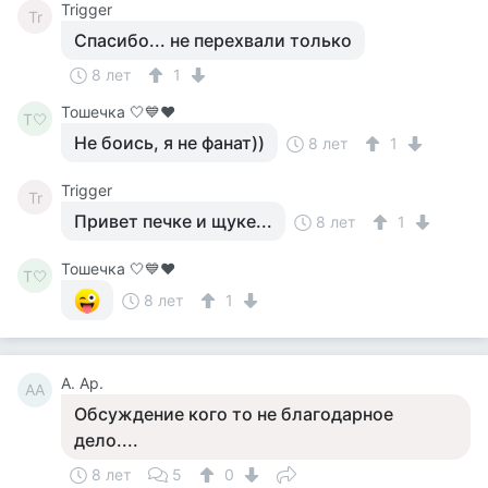
Trigger
Tr
Спасибо... не перехвали только
8 лет
1
Тошечка 🤍💙♥️
Т🤍
Не боись, я не фанат))
8 лет
1
Trigger
Tr
Привет печке и щуке...
8 лет
1
Тошечка 🤍💙♥️
Т🤍
8 лет
1
A. Ар.
AА
Обсуждение кого то не благодарное
дело....
8 лет
5
0