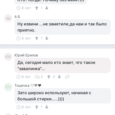
8 лет
1
А Б
АБ
Ну извини ...не заметили,да нам и так было
приятно.
8 лет
1
Юрий Ерилов
ЮЕ
Да, сегодня мало кто знает, что такое
"завалинка"...
8 лет
3
0
Тошечка 🤍💙♥️
Т🤍
Зато широко используют, начиная с
большой стирки.....))))
8 лет
1