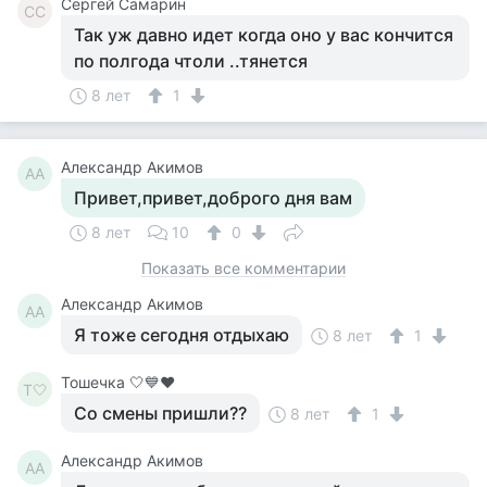
Сергей Самарин
СС
Так уж давно идет когда оно у вас кончится
по полгода чтоли ..тянется
8 лет
1
Александр Акимов
АА
Привет,привет,доброго дня вам
8 лет
10
0
Показать все комментарии
Александр Акимов
АА
Я тоже сегодня отдыхаю
8 лет
1
Тошечка 🤍💙♥️
Т🤍
Со смены пришли??
8 лет
1
Александр Акимов
АА