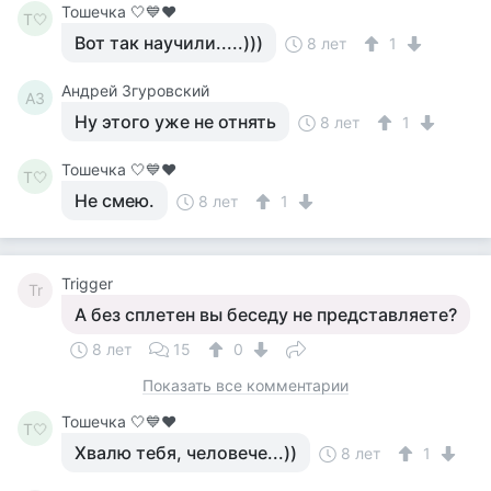
Тошечка 🤍💙♥️
Т🤍
Вот так научили.....)))
8 лет
1
Андрей Згуровский
АЗ
Ну этого уже не отнять
8 лет
1
Тошечка 🤍💙♥️
Т🤍
Не смею.
8 лет
1
Trigger
Tr
А без сплетен вы беседу не представляете?
8 лет
15
0
Показать все комментарии
Тошечка 🤍💙♥️
Т🤍
Хвалю тебя, человече...))
8 лет
1