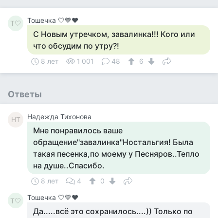
Тошечка 🤍💙♥️
Т🤍
С Новым утречком, завалинка!!! Кого или
что обсудим по утру?!
8 лет
1 001
48
6
Ответы
Надежда Тихонова
НТ
Мне понравилось ваше
обращение"завалинка"Ностальгия! Была
такая песенка,по моему у Песняров..Тепло
на душе..Спасибо.
8 лет
4
0
Тошечка 🤍💙♥️
Т🤍
Да.....всё это сохранилось....)) Только по