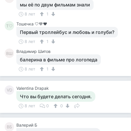
мы её по двум фильмам знали
8 лет
1
Тошечка 🤍💙♥️
Т🤍
Первый троллейбус и любовь и голуби?
8 лет
1
Владимир Шитов
ВШ
балерина в фильме про логопеда
8 лет
1
Valentina Drapak
VD
Что вы будете делать сегодня.
8 лет
0
0
Валерий Б
ВБ