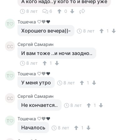
А кого надо..у кого то и вечер уже
8 лет
6
0
Тошечка 🤍💙♥️
Т🤍
Хорошего вечера))-
8 лет
1
Сергей Самарин
СС
И вам тоже ..и ночи заодно..
8 лет
1
Тошечка 🤍💙♥️
Т🤍
У меня утро
8 лет
1
Сергей Самарин
СС
Не кончается..
8 лет
1
Тошечка 🤍💙♥️
Т🤍
Началось
8 лет
1