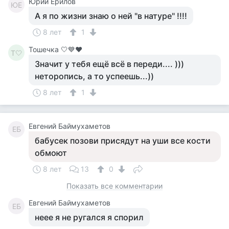
Юрий Ерилов
ЮЕ
А я по жизни знаю о ней "в натуре" !!!!
8 лет
1
Тошечка 🤍💙♥️
Т🤍
Значит у тебя ещё всё в переди.... )))
неторопись, а то успеешь...))
8 лет
1
Евгений Баймухаметов
ЕБ
бабусек позови присядут на уши все кости
обмоют
8 лет
13
0
Показать все комментарии
Евгений Баймухаметов
ЕБ
неее я не ругался я спорил