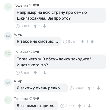
Тошечка 🤍💙♥️
Т🤍
Например на всю страну про семью
Джигарханяна. Вы про это?
8 лет
1
A. Ар.
AА
Я такое не смотрю....
8 лет
1
Тошечка 🤍💙♥️
Т🤍
Тогда чего ж В обсуждайку заходите?
Ищете кого-то?
8 лет
1
A. Ар.
AА
Я захожу очень редко....
8 лет
1
Тошечка 🤍💙♥️
Т🤍
Без комментариев..
8 лет
1