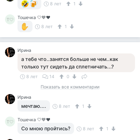
8 лет
1
Тошечка 🤍💙♥️
Т🤍
8 лет
1
Ирина
а тебе что..занятся больше не чем..как
только тут сидеть да сплетничать...?
8 лет
14
0
Показать все комментарии
Ирина
мечтаю....
8 лет
1
Тошечка 🤍💙♥️
Т🤍
Со мною пройтись?
8 лет
1