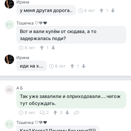
Ирина
у меня другая дорога..
8 лет
1
Тошечка 🤍💙♥️
Т🤍
Вот и вали кулём от сюдава, а то
задержалась поди?
8 лет
1
Ирина
иди на х...
8 лет
1
А Б
АБ
Так уже завалили и оприходовали....чегож
тут обсуждать.
8 лет
2
0
Тошечка 🤍💙♥️
Т🤍
Кто? Когда? Почему без меня?)))