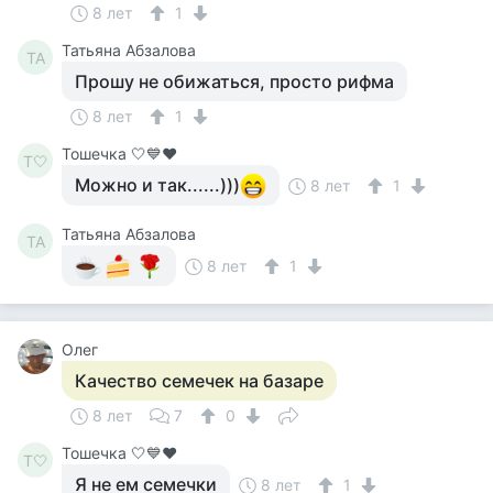
8 лет
1
Татьяна Абзалова
ТА
Прошу не обижаться, просто рифма
8 лет
1
Тошечка 🤍💙♥️
Т🤍
Можно и так......)))
8 лет
1
Татьяна Абзалова
ТА
8 лет
1
Олег
Качество семечек на базаре
8 лет
7
0
Тошечка 🤍💙♥️
Т🤍
Я не ем семечки
8 лет
1