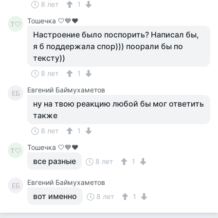
8 лет
1
Тошечка 🤍💙♥️
Т🤍
Настроение было поспорить? Написал бы,
я б поддержала спор))) поорали бы по
тексту))
8 лет
1
Евгений Баймухаметов
ЕБ
ну на твою реакцию любой бы мог ответить
также
8 лет
1
Тошечка 🤍💙♥️
Т🤍
все разные
8 лет
1
Евгений Баймухаметов
ЕБ
вот именно
8 лет
1