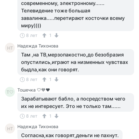
современному, электронному......
Телевидение тоже большая
завалинка.....перетирают косточки всему
миру))))
8 лет
1
Надежда Тихонова
НТ
Там ,на ТВ,мерзопакостно,до безобразия
опустились,играют на низменных чувствах
быдла,как они говорят.
8 лет
1
Тошечка 🤍💙♥️
Т🤍
Зарабатывают бабло, а посредством чего
их не интересует. Это не только там......
8 лет
1
Надежда Тихонова
НТ
Согласна,как говорят,деньги не пахнут.