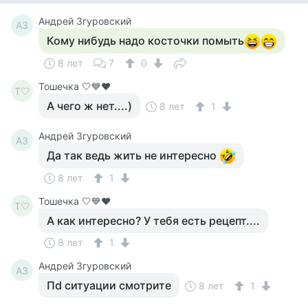
Андрей Згуровский
АЗ
Кому нибудь надо косточки помыть
8 лет
7
0
Тошечка 🤍💙♥️
Т🤍
А чего ж нет....)
8 лет
1
Андрей Згуровский
АЗ
Да так ведь жить не интересно
8 лет
1
Тошечка 🤍💙♥️
Т🤍
А как интересно? У тебя есть рецепт....
8 лет
1
Андрей Згуровский
АЗ
Пd ситуации смотрите
8 лет
1