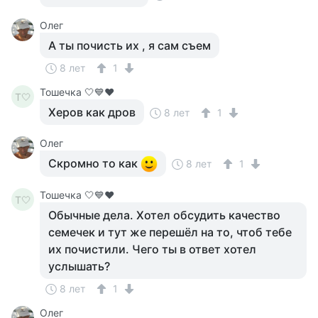
Олег
А ты почисть их , я сам съем
8 лет
1
Тошечка 🤍💙♥️
Т🤍
Херов как дров
8 лет
1
Олег
Скромно то как
8 лет
1
Тошечка 🤍💙♥️
Т🤍
Обычные дела. Хотел обсудить качество
семечек и тут же перешёл на то, чтоб тебе
их почистили. Чего ты в ответ хотел
услышать?
8 лет
1
Олег