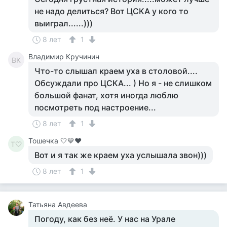
не надо делиться? Вот ЦСКА у кого то
выиграл......)))
8 лет
1
Владимир Кручинин
ВК
Что-то слышал краем уха в столовой....
Обсуждали про ЦСКА... ) Но я - не слишком
большой фанат, хотя иногда люблю
посмотреть под настроение...
8 лет
1
Тошечка 🤍💙♥️
Т🤍
Вот и я так же краем уха услышала звон)))
8 лет
1
Татьяна Авдеева
Погоду, как без неё. У нас на Урале