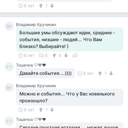
8 лет
1
Владимир Кручинин
ВК
Большие умы обсуждают идеи, средние -
события, низшие - людей... Что Вам
близко? Выбирайте! )
8 лет
5
0
Тошечка 🤍💙♥️
Т🤍
Давайте события....))))
8 лет
1
Владимир Кручинин
ВК
Можно и события... Что у Вас новенького
произошло?
8 лет
1
Тошечка 🤍💙♥️
Т🤍
Сегодня грустная история.....может лучше