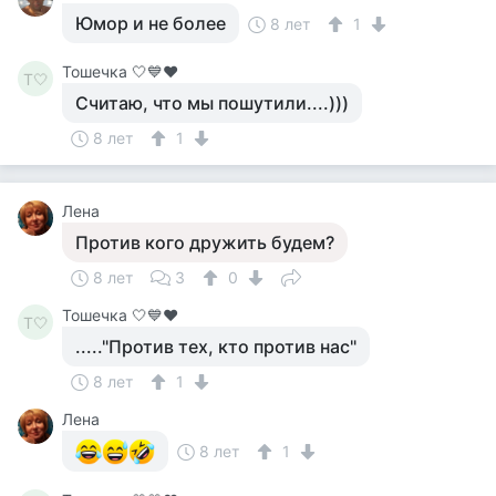
Юмор и не более
8 лет
1
Тошечка 🤍💙♥️
Т🤍
Считаю, что мы пошутили....)))
8 лет
1
Лена
Против кого дружить будем?
8 лет
3
0
Тошечка 🤍💙♥️
Т🤍
....."Против тех, кто против нас"
8 лет
1
Лена
8 лет
1