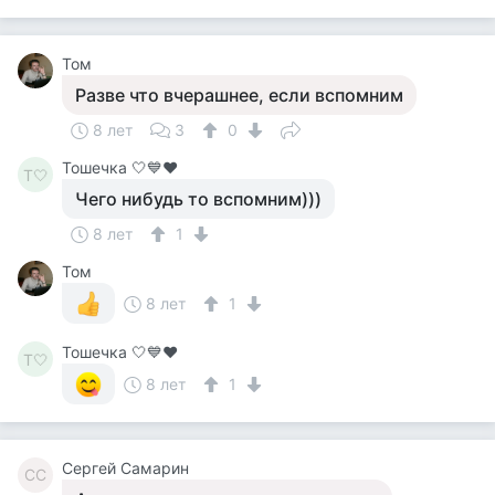
Том
Разве что вчерашнее, если вспомним
8 лет
3
0
Тошечка 🤍💙♥️
Т🤍
Чего нибудь то вспомним)))
8 лет
1
Том
8 лет
1
Тошечка 🤍💙♥️
Т🤍
8 лет
1
Сергей Самарин
СС