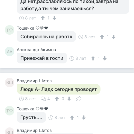
Да нет,расслабляюсь по тихой,завтра на
работу,а ты чем занимаешься?
8 лет
1
Тошечка 🤍💙♥️
Т🤍
Собираюсь на работк
8 лет
1
Александр Акимов
АА
Приезжай в гости
8 лет
1
Владимир Шитов
ВШ
Людк А- Ладк сегодня проводят
8 лет
4
0
Тошечка 🤍💙♥️
Т🤍
Грусть....
8 лет
1
Владимир Шитов
ВШ