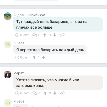
Андрон Шрайбикус
Тут каждый день базаришь, а гора на
плечах всё больше
6 лет
1
0
Я Вера
ЯВ
Я перестала базарить каждый день
6 лет
1
Марат
Хотите сказать, что многие были
заторможены.
6 лет
2
0
Я Вера
ЯВ