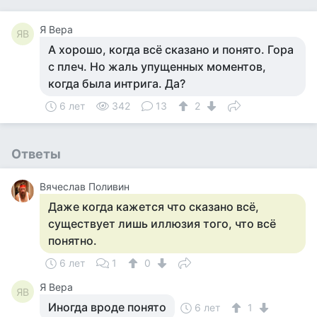
Я Вера
ЯВ
А хорошо, когда всё сказано и понято. Гора
с плеч. Но жаль упущенных моментов,
когда была интрига. Да?
6 лет
342
13
2
Ответы
Вячеслав Поливин
Даже когда кажется что сказано всё,
существует лишь иллюзия того, что всё
понятно.
6 лет
1
0
Я Вера
ЯВ
Иногда вроде понято
6 лет
1