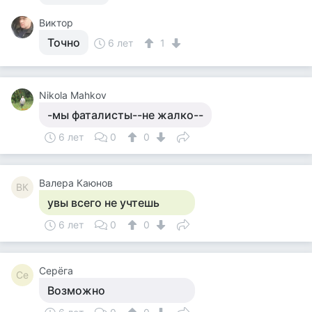
Виктор
Точно
6 лет
1
Nikola Mahkov
-мы фаталисты--не жалко--
6 лет
0
0
Валера Каюнов
ВК
увы всего не учтешь
6 лет
0
0
Серёга
Се
Возможно