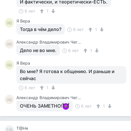
И фактически, и теоретически-ЕСТЬ.
6 лет
1
Я Вера
ЯВ
Тогда в чём дело?
6 лет
1
Александр Владимирович Чегодаев
АВ
Дело не во мне.
6 лет
1
Я Вера
ЯВ
Во мне? Я готова к общению. И раньше и
сейчас
6 лет
1
Александр Владимирович Чегодаев
АВ
ОЧЕНЬ ЗАМЕТНО!
6 лет
1
Т@Ня
Т@