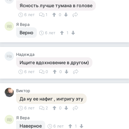
Ясность лучше тумана в голове
6 лет
1
0
Я Вера
ЯВ
Верно
6 лет
1
Надежда
На
Ищите вдохновение в другом)
6 лет
0
0
Виктор
Да ну ее нафиг , интригу эту
6 лет
2
0
Я Вера
ЯВ
Наверное
6 лет
1