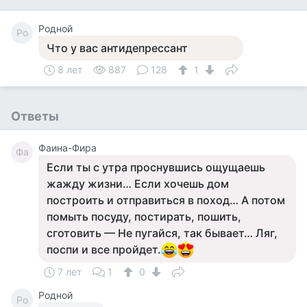
Родной
Ро
Что у вас антидепрессант
8 лет
887
128
1
Ответы
Фаина-Фира
Фа
Если ты с утра проснувшись ощущаешь
жажду жизни… Если хочешь дом
построить и отправиться в поход… А потом
помыть посуду, постирать, пошить,
сготовить — Не пугайся, так бывает… Ляг,
поспи и все пройдет.
7 лет
1
0
Родной
Ро