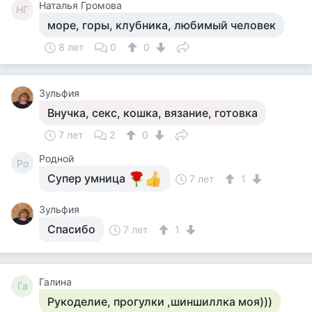
Наталья Громова
НГ
море, горы, клубника, любимый человек
8 лет
0
0
Зульфия
Внучка, секс, кошка, вязание, готовка
7 лет
2
0
Родной
Ро
Супер умница
7 лет
1
Зульфия
Спасибо
7 лет
1
Галина
Га
Рукоделие, прогулки ,шиншиллка моя)))