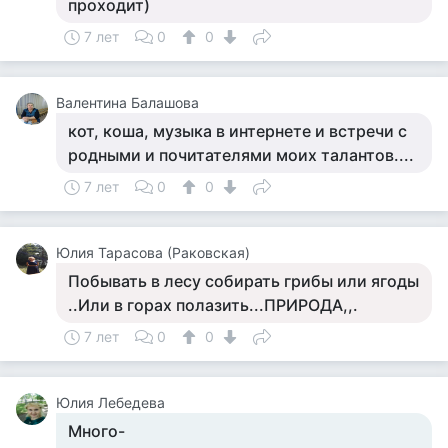
проходит)
7 лет
0
0
Валентина Балашова
кот, коша, музыка в интернете и встречи с
родными и почитателями моих талантов....
7 лет
0
0
Юлия Тарасова (Раковская)
Побывать в лесу собирать грибы или ягоды
..Или в горах полазить...ПРИРОДА,,.
7 лет
0
0
Юлия Лебедева
Много-