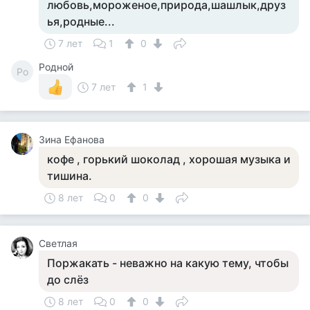
любовь,мороженое,природа,шашлык,друз
ья,родные...
7 лет
1
0
Родной
Ро
7 лет
1
Зина Ефанова
кофе , горький шоколад , хорошая музыка и
тишина.
8 лет
0
0
Светлая
Поржакать - неважно на какую тему, чтобы
до слёз
8 лет
0
0