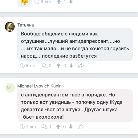
8 лет
1
Татьяна
Вообще общение с людьми как
отдушина...лучший антидепрессант....но
....их так мало...и не всегда хочется грузить
народ....последние разбегутся
8 лет
0
0
Michael Lvovich Kunin
ML
с антидеприсантом -все в порядке. Но
только вот увидишь - попочку одну !Куда
девается -вот эта штука . Другая штука
-бьет вколокола!
7 лет
0
0