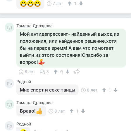
7 лет
1
Тамара Дроздова
ТД
Мой антидепрессант- найденный выход из
положения, или найденное решение,хотя
бы на первое время! А вам что помогает
выйти из этого состояния!Спасибо за
вопрос!
8 лет
3
0
Родной
Ро
Мне спорт и секс танцы
8 лет
1
Тамара Дроздова
ТД
Браво!
8 лет
1
Родной
Ро