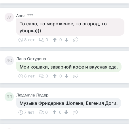
Анна ***
А*
То сало, то мороженое, то огород, то
уборка)))
8 лет
0
0
Лана Остудина
ЛО
Мои кошаки, заварной кофе и вкусная еда.
8 лет
0
0
Людмила Лидер
ЛЛ
Музыка Фридерика Шопена, Евгения Доги.
7 лет
0
0