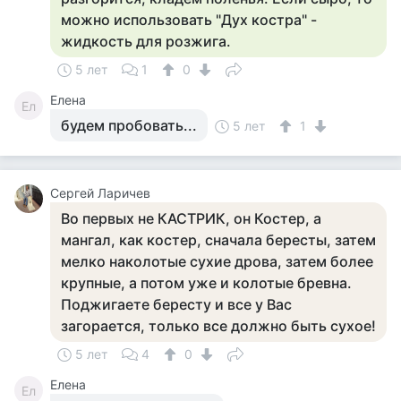
можно использовать "Дух костра" -
жидкость для розжига.
5 лет
1
0
Елена
Ел
будем пробовать...
5 лет
1
Сергей Ларичев
Во первых не КАСТРИК, он Костер, а
мангал, как костер, сначала бересты, затем
мелко наколотые сухие дрова, затем более
крупные, а потом уже и колотые бревна.
Поджигаете бересту и все у Вас
загорается, только все должно быть сухое!
5 лет
4
0
Елена
Ел