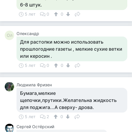
6-8 штук.
5 лет
0
0
Олександр
Ол
Для растопки можно использовать
прошлогодние газеты , мелкие сухие ветки
или керосин .
5 лет
0
0
Людмила Фризен
Бумага,мелкие
щепочки,прутики.Желательна жидкость
для поджига...А сверху- дрова.
5 лет
2
0
Сергей Остёрский