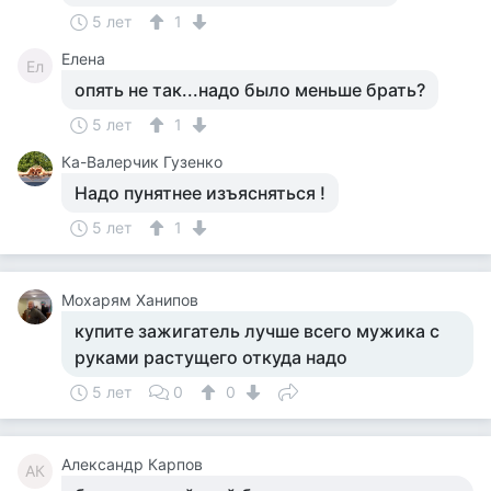
5 лет
1
Елена
Ел
опять не так...надо было меньше брать?
5 лет
1
Ка-Валерчик Гузенко
Надо пунятнее изъясняться !
5 лет
1
Мохарям Ханипов
купите зажигатель лучше всего мужика с
руками растущего откуда надо
5 лет
0
0
Александр Карпов
АК