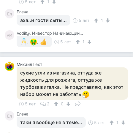
5 лет
1
Елена
Ел
аха..и гости сыты...
5 лет
1
Vodil@. Инвестор Начинающий. Сырожа.
VИ
,
,
.
5 лет
1
Михаил Гехт
сухие угли из магазина, оттуда же
жидкость для розжига, оттуда же
турбозажигалка. Не представляю, как этот
набор может не работать
5 лет
2
0
Елена
Ел
таки я вообще не в теме...
5 лет
1