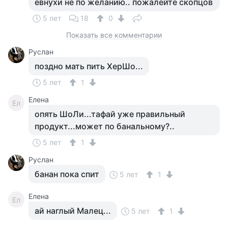
евнухи не по желанию.. пожалейте скопцов
5 лет
18
0
Показать все комментарии
Руслан
поздно мать пить ХерШо...
5 лет
1
Елена
Ел
опять ШоЛи...тафай уже правильный
продукт...может по банальному?..
5 лет
1
Руслан
банан пока спит
5 лет
1
Елена
Ел
ай наглый Малец...
5 лет
1