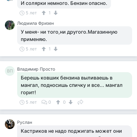
И солярки немного. Бензин опасно.
5 лет
1
Людмила Фризен
У меня- ни того,ни другого.Магазинную
применяю.
5 лет
1
Владимир Просто
ВП
Берешь ковшик бензина выливаешь в
мангал, подносишь спичку и все... мангал
горит!
5 лет
0
0
Руслан
Кастриков не надо поджигать может они