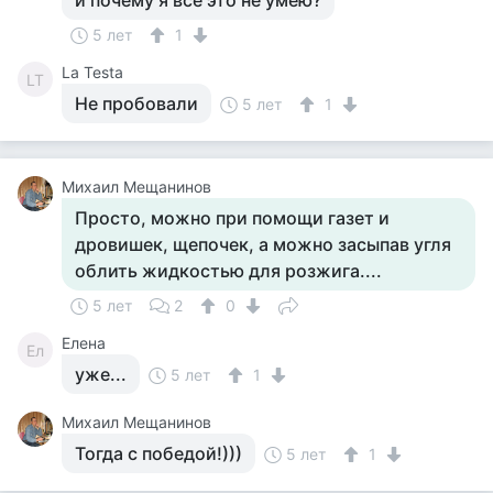
и почему я всё это не умею?
5 лет
1
La Testa
LT
Не пробовали
5 лет
1
Михаил Мещанинов
Просто, можно при помощи газет и
дровишек, щепочек, а можно засыпав угля
облить жидкостью для розжига....
5 лет
2
0
Елена
Ел
уже...
5 лет
1
Михаил Мещанинов
Тогда с победой!)))
5 лет
1