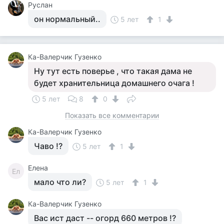
Руслан
он нормальный..
5 лет
1
Ка-Валерчик Гузенко
Ну тут есть поверье , что такая дама не
будет хранительница домашнего очага !
5 лет
8
0
Показать все комментарии
Ка-Валерчик Гузенко
Чаво !?
5 лет
1
Елена
Ел
мало что ли?
5 лет
1
Ка-Валерчик Гузенко
Вас ист даст -- огорд 660 метров !?