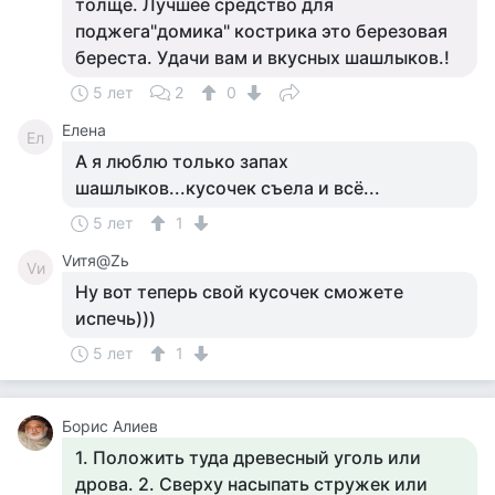
толще. Лучшее средство для
поджега"домика" кострика это березовая
береста. Удачи вам и вкусных шашлыков.!
5 лет
2
0
Елена
Ел
А я люблю только запах
шашлыков...кусочек съела и всё...
5 лет
1
Vитя@Zь
Vи
Ну вот теперь свой кусочек сможете
испечь)))
5 лет
1
Борис Алиев
1. Положить туда древесный уголь или
дрова. 2. Сверху насыпать стружек или