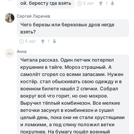
ой. бересту где взять
5 лет
1
Сергей Ларичев
Чего березы или березовых дров негде
взять?
5 лет
1
Анна
Ан
Читала рассказ. Один летчик потерпел
крушение в тайге. Мороз страшный. А
самолёт сгорел со всеми запасами. Нужен
костёр. стал обыскивать свою одежду и в
военном билете нашёл 2 спички. Собрал
вокруг всё что горит, но оно мокрое.
Выручил тёплый комбинезон. Все мелкие
веточки засунул в комбинезон и сушил
целый день, пока они не стали хрустящими
и ломкими, а под спину положил ветки
покрупнее. На бумагу пошёл военный