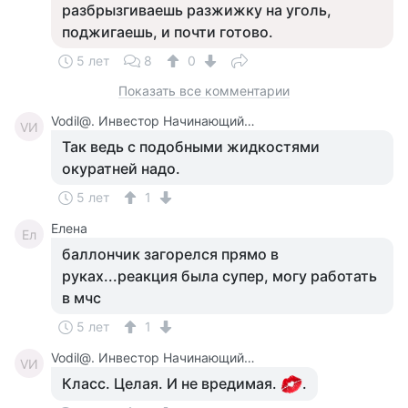
разбрызгиваешь разжижку на уголь,
поджигаешь, и почти готово.
5 лет
8
0
Показать все комментарии
Vodil@. Инвестор Начинающий. Сырожа.
VИ
Так ведь с подобными жидкостями
окуратней надо.
5 лет
1
Елена
Ел
баллончик загорелся прямо в
руках...реакция была супер, могу работать
в мчс
5 лет
1
Vodil@. Инвестор Начинающий. Сырожа.
VИ
Класс. Целая. И не вредимая.
.