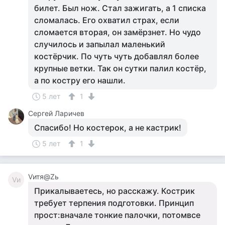
билет. Был нож. Стал зажигать, а 1 списка
сломалась. Его охватил страх, если
сломается вторая, он замёрзнет. Но чудо
случилось и запылал маленький
костёрчик. По чуть чуть добавлял более
крупные ветки. Так он сутки палил костёр,
а по костру его нашли.
5 лет
1
Сергей Ларичев
Спасибо! Но костерок, а не кастрик!
5 лет
1
Vитя@Zь
Vи
Прикалываетесь, но расскажу. Кострик
требует терпения подготовки. Принцип
прост:вначале тонкие палочки, потомвсе