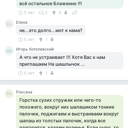
всё остальное Блаженно !!!
5 лет
2
0
Елена
Ел
не...это долго...мот к нама?
5 лет
1
Игорь Котелевский
ИК
А что не устраивает !!! Хотя Вас к нам
приглашаем На шашлычок ...
5 лет
1
Роксана
Ро
Горстка сухих стружек или чего-то
похожего, вокруг них шалашиком тонкие
палочки, поджигаем и выстраиваем вокруг
шалаш из толстых палочек, когда все
разгорится, кладем поленья. Если сыро, то