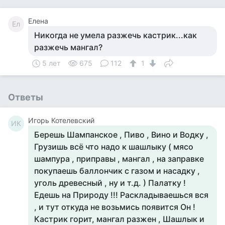
Елена
Ел
Никогда не умела разжечь кастрик...как
разжечь мангал?
5 лет
675
112
1
Ответы
Игорь Котелевский
ИК
Берешь Шампанское , Пиво , Вино и Водку ,
Грузишь всё что надо к шашлыку ( мясо
шампура , приправы , мангал , на заправке
покупаешь баллончик с газом и насадку ,
уголь древесный , ну и т.д. ) Палатку !
Едешь на Природу !!! Раскладываешься вся
, и тут откуда не возьмись появится Он !
Кастрик горит, мангал разжен , Шашлык и