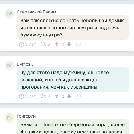
Сперанский Вадим
СВ
Вам так сложно собрать небольшой домик
из палочек с полостью внутри и поджечь
бумажку внутри?
5 лет
0
0
Dymos L
DL
ну для этого надо мужчину, он более
знающий, и как бы дольше ждёт
прогорания, чем как у женщины
5 лет
0
0
Григорий
Гр
Бумага . Поверх неё берёзовая кора , лалее
4 тонких щепы , сверху основные полешки