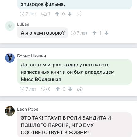
эпизодов фильма.
7 лет
1
0
🧚‍♀️Ева
🧚‍
А я о чем говорю?
7 лет
1
Борис Шошин
Да, он там играл, а еще у него много
написанных книг и он был владельцем
Мисс ВСеленная
7 лет
0
0
Leon Popa
ЭТО ТАК! ТРАМП В РОЛИ БАНДИТА И
ПОШЛОГО ПАРОНЯ, ЧТО ЕМУ
СООТВЕТСТВУЕТ В ЖИЗНИ!