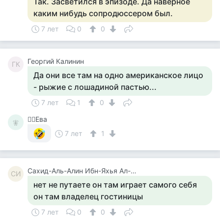
Так. Засветился в эпизоде. Да наверное
каким нибудь сопродюссером был.
7 лет
0
0
Георгий Калинин
ГК
Да они все там на одно американское лицо
- рыжие с лошадиной пастью...
7 лет
1
0
🧚‍♀️Ева
🧚‍
7 лет
1
Сахид-Аль-Алин Ибн-Яхья Ал-Бакуви
СИ
нет не путаете он там играет самого себя
он там владелец гостиницы
7 лет
0
0