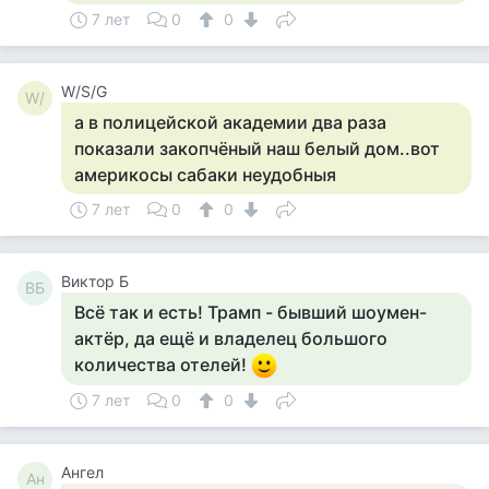
7 лет
0
0
W/S/G
W/
а в полицейской академии два раза
показали закопчёный наш белый дом..вот
америкосы сабаки неудобныя
7 лет
0
0
Виктор Б
ВБ
Всё так и есть! Трамп - бывший шоумен-
актёр, да ещё и владелец большого
количества отелей!
7 лет
0
0
Ангел
Ан