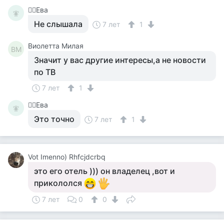
🧚‍♀️Ева
🧚‍
Не слышала
7 лет
1
Виолетта Милая
ВМ
Значит у вас другие интересы,а не новости
по ТВ
7 лет
1
🧚‍♀️Ева
🧚‍
Это точно
7 лет
1
Vot Imenno) Rhfcjdcrbq
это его отель ))) он владелец ,вот и
прикололся
7 лет
0
0