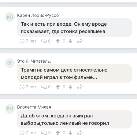
Карен Лорис-Руссо
КЛ
Так и есть при входе. Он ему вроде
показывает, где стойка ресепшена
7 лет
0
0
Это Я, Читатель.
ЭЯ
Трамп на самом деле относительно
молодой играл в том фильме...
7 лет
0
0
Виолетта Милая
ВМ
Да,об этом ,когда он выиграл
выборы,только ленивый не говорил
7 лет
3
0