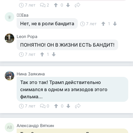
7 лет
2
0
🧚‍♀️Ева
🧚‍
Нет, не в роли бандита
7 лет
1
Leon Popa
ПОНЯТНО! ОН В ЖИЗНИ ЕСТЬ БАНДИТ!
7 лет
1
Нина Заякина
Так это так! Трамп действительно
снимался в одном из эпизодов этого
фильма...
7 лет
0
0
Александр Вяткин
АВ