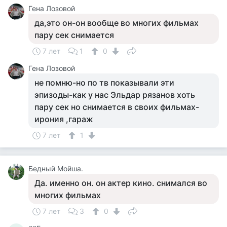
Гена Лозовой
да,это он-он вообще во многих фильмах
пару сек снимается
7 лет
1
0
Гена Лозовой
не помню-но по тв показывали эти
эпизоды-как у нас Эльдар рязанов хоть
пару сек но снимается в своих фильмах-
ирония ,гараж
7 лет
1
Бедный Мойша.
Да. именно он. он актер кино. снимался во
многих фильмах
7 лет
3
0