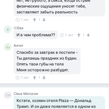
нет, не грубого, а секса, когда острые
физические ощущения уносят тебе,
заставляют забыть реальность
7 лет
1
🧚‍♀️Ева
🧚‍
И в чем проблема??
7 лет
1
Ангел
Ан
Спасибо за завтрак в постели -
Ты делаешь праздник из буден.
Опять твои губы на теле
Меня осторожно разбудят.
7 лет
1
Сlaus Morozow
СM
Кстати, хозяин отеля Plaza — Дональд
Трамп. И он даже появляется в одном из