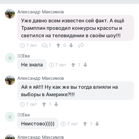
Александр Максимов
Уже давно всем известен сей факт. А ещё
Трамплин проводил конкурсы красоты и
светился на телевидении в своём шоу!!!
7 лет
7
0
🧚‍♀️Ева
🧚‍
Не знала
7 лет
1
Александр Максимов
Ай я яй!!! Ну как же вы тогда влияли на
выборы в Америке?!!!
7 лет
1
🧚‍♀️Ева
🧚‍
Неистово)))))
7 лет
1
Александр Максимов