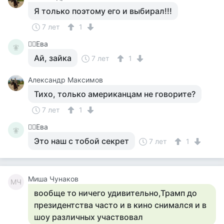
Я только поэтому его и выбирал!!!
7 лет
1
🧚‍♀️Ева
🧚‍
Ай, зайка
7 лет
1
Александр Максимов
Тихо, только американцам не говорите?
7 лет
1
🧚‍♀️Ева
🧚‍
Это наш с тобой секрет
7 лет
1
Миша Чунаков
МЧ
вообще то ничего удивительно,Трамп до
президентства часто и в кино снимался и в
шоу различных участвовал