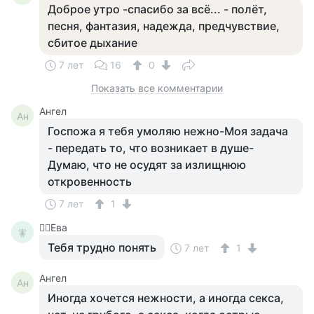
Доброе утро -спасибо за всё... - полёт,
песня, фантазия, надежда, предчувствие,
сбитое дыхание
7 лет
16
0
Показать все комментарии
Ангел
Ан
Госпожа я тебя умоляю нежно-Моя задача
- передать то, что возникает в душе-
Думаю, что не осудят за излищнюю
откровенность
7 лет
1
🧚‍♀️Ева
🧚‍
Тебя трудно понять
7 лет
1
Ангел
Ан
Иногда хочется нежности, а иногда секса,