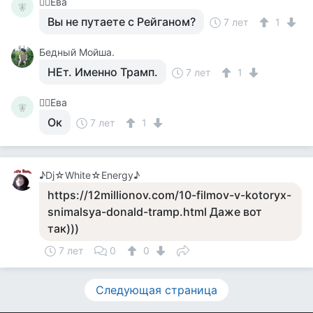
🧚‍♀️Ева
🧚‍
Вы не путаете с Рейганом?
7 лет
1
Бедный Мойша.
НЕт. Именно Трамп.
7 лет
1
🧚‍♀️Ева
🧚‍
Ок
7 лет
1
♪Dj☆White☆Energy♪
https://12millionov.com/10-filmov-v-kotoryx-
snimalsya-donald-tramp.html Даже вот
так)))
7 лет
0
0
Следующая страница