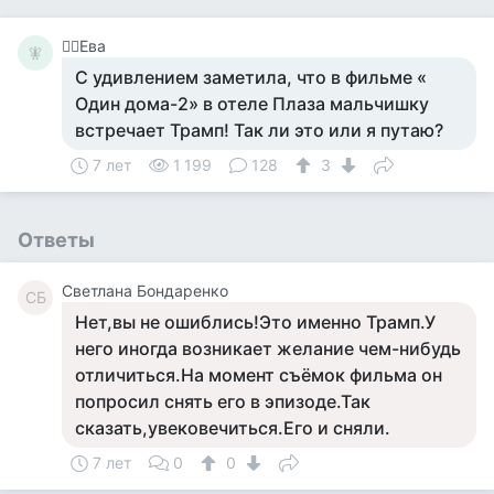
🧚‍♀️Ева
🧚‍
С удивлением заметила, что в фильме «
Один дома-2» в отеле Плаза мальчишку
встречает Трамп! Так ли это или я путаю?
7 лет
1 199
128
3
Ответы
Светлана Бондаренко
СБ
Нет,вы не ошиблись!Это именно Трамп.У
него иногда возникает желание чем-нибудь
отличиться.На момент съёмок фильма он
попросил снять его в эпизоде.Так
сказать,увековечиться.Его и сняли.
7 лет
0
0