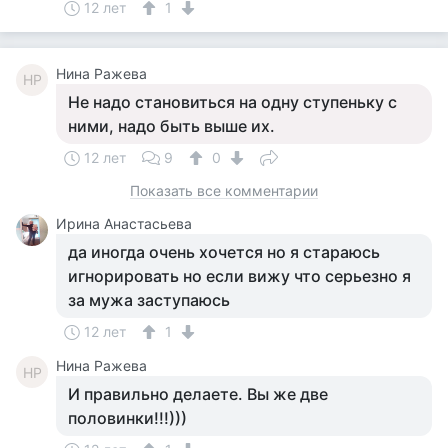
12 лет
1
Нина Ражева
НР
Не надо становиться на одну ступеньку с
ними, надо быть выше их.
12 лет
9
0
Показать все комментарии
Ирина Анастасьева
да иногда очень хочется но я стараюсь
игнорировать но если вижу что серьезно я
за мужа заступаюсь
12 лет
1
Нина Ражева
НР
И правильно делаете. Вы же две
половинки!!!)))