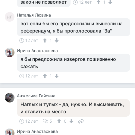
закон не позволяет
12 лет
1
Наталья Лювина
НЛ
вот если бы его предложили и вынесли на
референдум, я бы проголосовала "За"
12 лет
1
Ирина Анастасьева
я бы предложила извергов пожизненно
сажать
12 лет
1
Анжелика Гайсина
Наглых и тупых - да, нужно. И высмеивать,
и ставить на место.
12 лет
5
0
Ирина Анастасьева