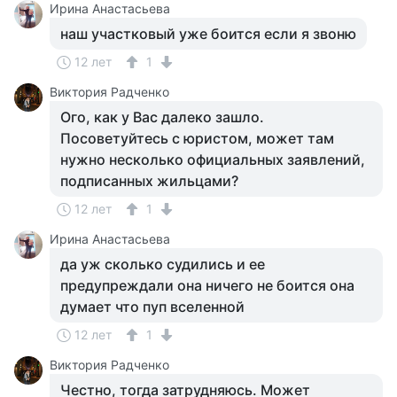
Ирина Анастасьева
наш участковый уже боится если я звоню
12 лет
1
Виктория Радченко
Ого, как у Вас далеко зашло.
Посоветуйтесь с юристом, может там
нужно несколько официальных заявлений,
подписанных жильцами?
12 лет
1
Ирина Анастасьева
да уж сколько судились и ее
предупреждали она ничего не боится она
думает что пуп вселенной
12 лет
1
Виктория Радченко
Честно, тогда затрудняюсь. Может