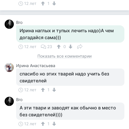
12 лет
1
Bro
Ирина наглых и тупых лечить надо)А чем
догадайся сама)))
12 лет
23
0
Показать все комментарии
Ирина Анастасьева
спасибо но этих тварей надо учить без
свидетелей
12 лет
1
Bro
А эти твари и заводят как обычно в место
без свидетелей))))
12 лет
1