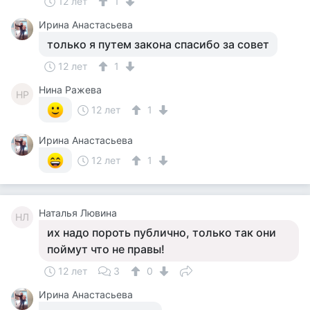
12 лет
1
Ирина Анастасьева
только я путем закона спасибо за совет
12 лет
1
Нина Ражева
НР
12 лет
1
Ирина Анастасьева
12 лет
1
Наталья Лювина
НЛ
их надо пороть публично, только так они
поймут что не правы!
12 лет
3
0
Ирина Анастасьева