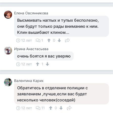
Елена Овсянникова
Высмеивать наглых и тупых бесполезно,
они будут только рады вниманию к ним.
Клин вышибают клином...
12 лет
1
0
Ирина Анастасьева
очень боятся я вас уверяю
12 лет
1
Валентина Карих
Обратитесь в отделение полиции с
заявлением ,лучше,если вас будет
несколько человек(соседей)
12 лет
11
0