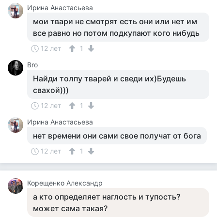
Ирина Анастасьева
мои твари не смотрят есть они или нет им
все равно но потом подкупают кого нибудь
12 лет
1
Bro
Найди толпу тварей и сведи их)Будешь
свахой)))
12 лет
1
Ирина Анастасьева
нет времени они сами свое получат от бога
12 лет
1
Корещенко Александр
а кто определяет наглость и тупость?
может сама такая?