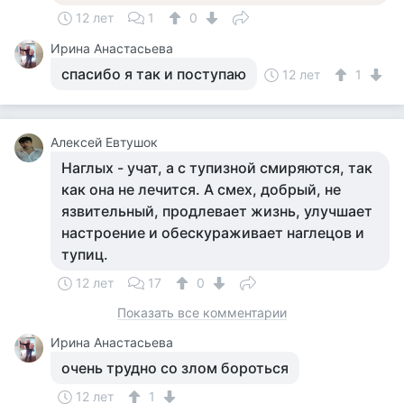
12 лет
1
0
Ирина Анастасьева
спасибо я так и поступаю
12 лет
1
Алексей Евтушок
Наглых - учат, а с тупизной смиряются, так
как она не лечится. А смех, добрый, не
язвительный, продлевает жизнь, улучшает
настроение и обескураживает наглецов и
тупиц.
12 лет
17
0
Показать все комментарии
Ирина Анастасьева
очень трудно со злом бороться
12 лет
1