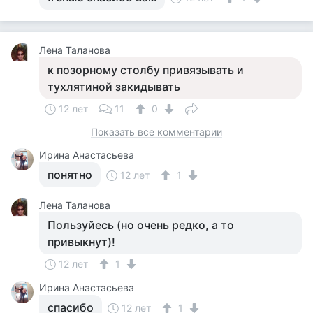
Лена Таланова
к позорному столбу привязывать и
тухлятиной закидывать
12 лет
11
0
Показать все комментарии
Ирина Анастасьева
понятно
12 лет
1
Лена Таланова
Пользуйесь (но очень редко, а то
привыкнут)!
12 лет
1
Ирина Анастасьева
спасибо
12 лет
1