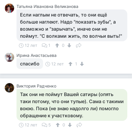
Татьяна Ивановна Великанова
Если наглым не отвечать, то они ещё
больше наглеют. Надо "показать зубы", а
возможно и "зарычать", иначе они не
поймут. "С волками жить, по волчьи выть!"
12 лет
1
0
Ирина Анастасьева
спасибо
12 лет
1
Виктория Радченко
Так они не поймут Вашей сатиры (опять
таки потому, что они тупые). Сама с такими
воюю. Пока (не знаю надолго ли) помогло
обращение к участковому.
12 лет
5
0