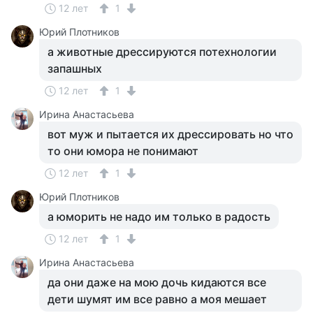
12 лет
1
Юрий Плотников
а животные дрессируются потехнологии
запашных
12 лет
1
Ирина Анастасьева
вот муж и пытается их дрессировать но что
то они юмора не понимают
12 лет
1
Юрий Плотников
а юморить не надо им только в радость
12 лет
1
Ирина Анастасьева
да они даже на мою дочь кидаются все
дети шумят им все равно а моя мешает