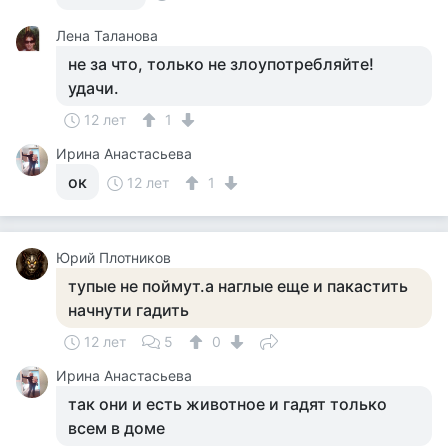
Лена Таланова
не за что, только не злоупотребляйте!
удачи.
12 лет
1
Ирина Анастасьева
ок
12 лет
1
Юрий Плотников
тупые не поймут.а наглые еще и пакастить
начнути гадить
12 лет
5
0
Ирина Анастасьева
так они и есть животное и гадят только
всем в доме