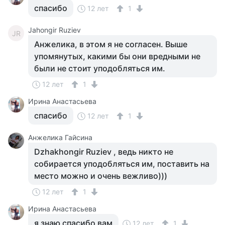
спасибо
12 лет
1
Jahongir Ruziev
JR
Анжелика, в этом я не согласен. Выше
упомянутых, какими бы они вредными не
были не стоит уподобляться им.
12 лет
1
Ирина Анастасьева
спасибо
12 лет
1
Анжелика Гайсина
Dzhakhongir Ruziev , ведь никто не
собирается уподобляться им, поставить на
место можно и очень вежливо)))
12 лет
1
Ирина Анастасьева
я знаю спасибо вам
12 лет
1