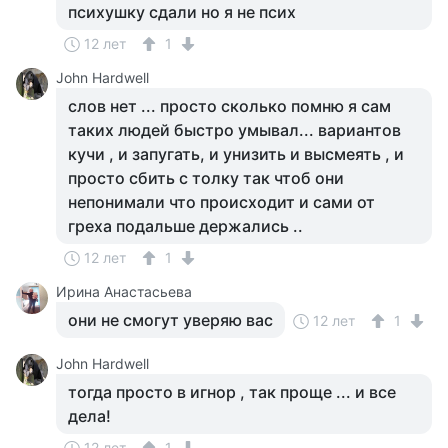
психушку сдали но я не псих
12 лет
1
John Hardwell
слов нет ... просто сколько помню я сам
таких людей быстро умывал... вариантов
кучи , и запугать, и унизить и высмеять , и
просто сбить с толку так чтоб они
непонимали что происходит и сами от
греха подальше держались ..
12 лет
1
Ирина Анастасьева
они не смогут уверяю вас
12 лет
1
John Hardwell
тогда просто в игнор , так проще ... и все
дела!
12 лет
1