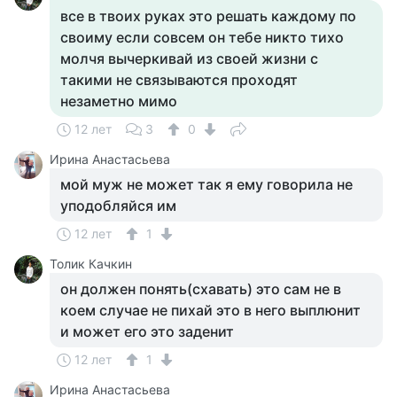
все в твоих руках это решать каждому по
своиму если совсем он тебе никто тихо
молчя вычеркивай из своей жизни с
такими не связываются проходят
незаметно мимо
12 лет
3
0
Ирина Анастасьева
мой муж не может так я ему говорила не
уподобляйся им
12 лет
1
Толик Качкин
он должен понять(схавать) это сам не в
коем случае не пихай это в него выплюнит
и может его это заденит
12 лет
1
Ирина Анастасьева