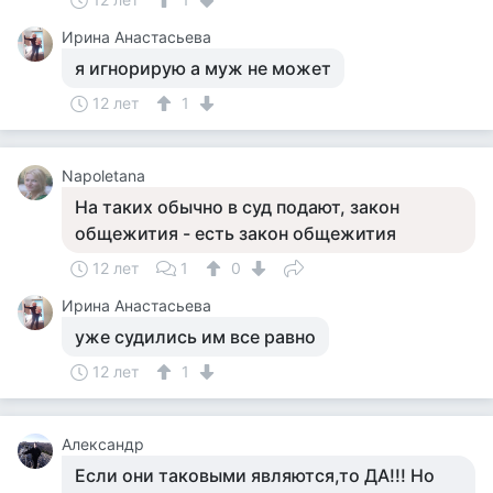
Ирина Анастасьева
я игнорирую а муж не может
12 лет
1
Napoletana
На таких обычно в суд подают, закон
общежития - есть закон общежития
12 лет
1
0
Ирина Анастасьева
уже судились им все равно
12 лет
1
Александр
Если они таковыми являются,то ДА!!! Но