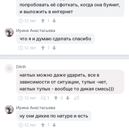
попробовать её сфоткать, когда она буянит,
и выложить в интернет
12 лет
1
Ирина Анастасьева
что я и думаю сделать спасибо
12 лет
1
Ditrih
Di
наглых можно даже ударить, все в
зависимости от ситуации, тупых -нет,
наглых тупых - вообще то дикая смесь)))
12 лет
1
0
Ирина Анастасьева
ну они дикие по натуре и есть
12 лет
1