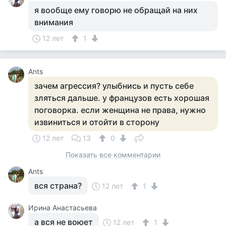
я вообще ему говорю не обращай на них
внимания
12 лет
1
Ants
зачем агрессия? улыбнись и пусть себе
зляться дальше. у французов есть хорошая
поговорка. если женщина не права, нужно
извиниться и отойти в сторону
12 лет
13
0
Показать все комментарии
Ants
вся страна?
12 лет
1
Ирина Анастасьева
а вся не воюет
12 лет
1