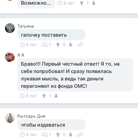
Возможно...
9 лет
1
Татьяна
галочку поставить
9 лет
1
0
Я Я
Браво!!! Первый честный ответ! Я то, на
себе попробовал! И сразу появилась
лукавая мысль, а ведь так деньги
перегоняют из фонда ОМС!
9 лет
1
Рытzарь Дня
чтобы издеваться
9 лет
1
0