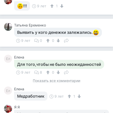
!!!
9 лет
1
Татьяна Еременко
Выявить у кого денежки залежались.
9 лет
0
0
Елена
Ел
Для того,чтобы не было неожиданностей
9 лет
8
0
Показать все комментарии
Елена
Ел
Медработник
9 лет
1
Я Я