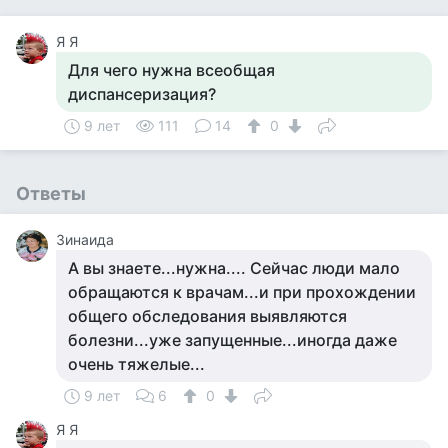
Я Я
Для чего нужна всеобщая
диспансеризация?
9 лет
111
14
0
Ответы
Зинаида
А вы знаете...нужна.... Сейчас люди мало
обращаются к врачам...и при прохождении
общего обследования выявляются
болезни...уже запущенные...иногда даже
очень тяжелые...
9 лет
6
0
Я Я