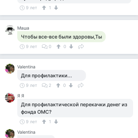
9 лет
1
Маша
Чтобы все-все были здоровы,Ты
9 лет
0
0
Valentina
Для профилактики...
9 лет
2
0
Я Я
Для профилактической перекачки денег из
фонда ОМС?
9 лет
1
Valentina