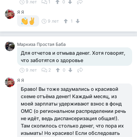
9 лет
1
0
Я Я
9 лет
1
Маркиза Простая Баба
Для отчетов и отмыва денег. Хотя говорят,
что заботятся о здоровье
9 лет
2
0
Я Я
Браво! Вы тоже задумались о красивой
схеме отъёма денег! Каждый месяц, из
моей зарплаты удерживают взнос в фонд
ОМС (о региональном распределении речь
не идёт, ведь диспансеризация общая!).
Там скопилось столько денег, что пора их
изымать! Но красиво! Если обследовать