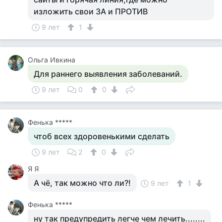
изложить свои ЗА и ПРОТИВ
9 лет
1
Ольга Ивкина
Для раннего выявления заболеваний.
9 лет
0
0
Фенька *****
чтоб всех здоровенькими сделать
9 лет
2
0
Я Я
А чё, так можно что ли?!
9 лет
1
Фенька *****
ну так предупредить легче чем лечить........