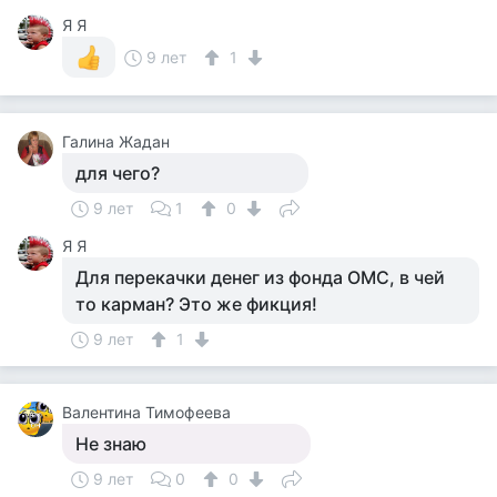
Я Я
9 лет
1
Галина Жадан
для чего?
9 лет
1
0
Я Я
Для перекачки денег из фонда ОМС, в чей
то карман? Это же фикция!
9 лет
1
Валентина Тимофеева
Не знаю
9 лет
0
0