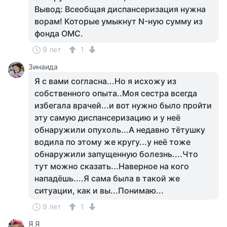
Вывод: Всеобщая диспансеризация нужна
ворам! Которые умыкнут N-ную сумму из
фонда ОМС.
9 лет
1
Зинаида
Я с вами согласна...Но я исхожу из
собственного опыта..Моя сестра всегда
избегала врачей...и вот нужно было пройти
эту самую диспансеризацию и у неё
обнаружили опухоль...А недавно тётушку
водила по этому же кругу...у неё тоже
обнаружили запущенную болезнь....Что
тут можно сказать...Наверное на кого
нападёшь....Я сама была в такой же
ситуации, как и вы...Понимаю...
9 лет
1
Я Я