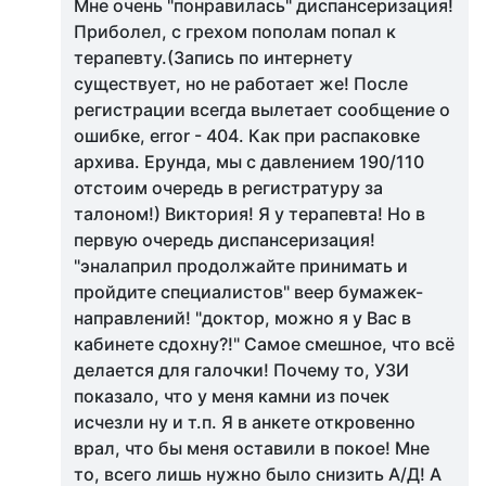
Мне очень "понравилась" диспансеризация!
Приболел, с грехом пополам попал к
терапевту.(Запись по интернету
существует, но не работает же! После
регистрации всегда вылетает сообщение о
ошибке, error - 404. Как при распаковке
архива. Ерунда, мы с давлением 190/110
отстоим очередь в регистратуру за
талоном!) Виктория! Я у терапевта! Но в
первую очередь диспансеризация!
"эналаприл продолжайте принимать и
пройдите специалистов" веер бумажек-
направлений! "доктор, можно я у Вас в
кабинете сдохну?!" Самое смешное, что всё
делается для галочки! Почему то, УЗИ
показало, что у меня камни из почек
исчезли ну и т.п. Я в анкете откровенно
врал, что бы меня оставили в покое! Мне
то, всего лишь нужно было снизить А/Д! А