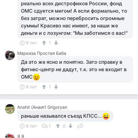
реально всех дистрофиков России, фонд
ОМС сдуется мигом! А если формально, то
без затрат, можно перебросить огромные
суммы! Красиво нас имеют, за наши же
деньги и с лозунгом: "Мы заботимся о вас!"
9 лет
1
Маркиза Простая Баба
Да это же ясно и понятно. Зато справку в
фитнес-центр не дадут, т.к. это не входит в
ОМС
9 лет
1
Anahit (Анаит) Grigoryan
раньше назывался съезд КПСС...
9 лет
1
0
Я Я