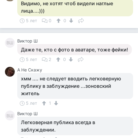
Видимо, не хотят чтоб видели наглые
лица....)))
5 лет
0
0
Виктор Ш
ВШ
Даже те, кто с фото в аватаре, тоже фейки!
5 лет
2
0
А Не Скажу
хмм .... не следует вводить легковерную
публику в заблуждение ...зоновский
житель
5 лет
1
Виктор Ш
ВШ
Легковерная публика всегда в
заблуждении.