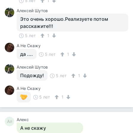
5 лет
1
Алексей Шутов
Это очень хорошо.Реализуете потом
расскажите!!!
5 лет
1
А Не Скажу
да ....
5 лет
1
Алексей Шутов
Подожду!
5 лет
1
А Не Скажу
5 лет
1
Алекс
Ал
А не скажу