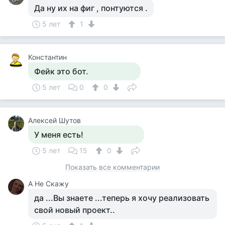
Да ну их на фиг , понтуются .
5 лет
1
Константин
Фейк это бот.
5 лет
0
0
Алексей Шутов
У меня есть!
5 лет
15
0
Показать все комментарии
А Не Скажу
да ...Вы знаете ...теперь я хочу реализовать
свой новый проект..