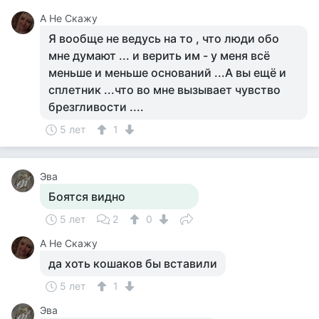
А Не Скажу
Я вообще не ведусь на то , что люди обо
мне думают ... и верить им - у меня всё
меньше и меньше оснований ...А вы ещё и
сплетник ...что во мне вызывает чувство
брезгливости ....
5 лет
1
Эва
Боятся видно
5 лет
2
0
А Не Скажу
да хоть кошаков бы вставили
5 лет
1
Эва