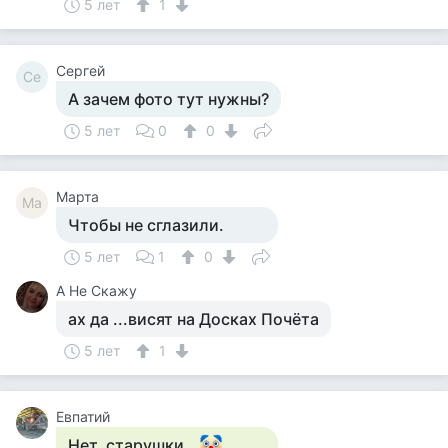
5 лет
1
Сергей
Се
А зачем фото тут нужны?
5 лет
0
0
Марта
Ма
Чтобы не сглазили.
5 лет
1
0
А Не Скажу
ах да ...висят на Досках Почёта
5 лет
1
Евпатий
Нет, старушки...