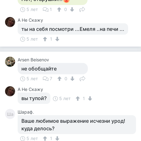
5 лет
1
0
А Не Скажу
ты на себя посмотри ...Емеля ..на печи ...
5 лет
1
Arsen Beisenov
не обобщайте
5 лет
7
0
А Не Скажу
вы тупой?
5 лет
1
Шараф.
Ша
Ваше любимое выражение исчезни урод!
куда делось?
5 лет
1