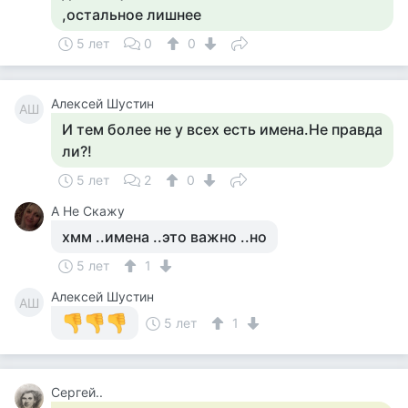
,остальное лишнее
5 лет
0
0
Алексей Шустин
АШ
И тем более не у всех есть имена.Не правда
ли?!
5 лет
2
0
А Не Скажу
хмм ..имена ..это важно ..но
5 лет
1
Алексей Шустин
АШ
5 лет
1
Сергей..