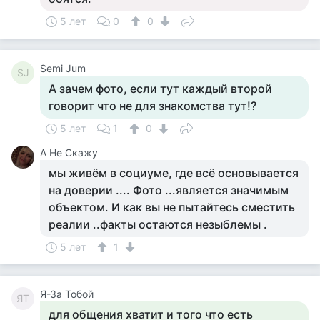
5 лет
0
0
Semi Jum
SJ
А зачем фото, если тут каждый второй
говорит что не для знакомства тут!?
5 лет
1
0
А Не Скажу
мы живём в социуме, где всё основывается
на доверии .... Фото ...является значимым
объектом. И как вы не пытайтесь сместить
реалии ..факты остаются незыблемы .
5 лет
1
Я-За Тобой
ЯТ
для общения хватит и того что есть