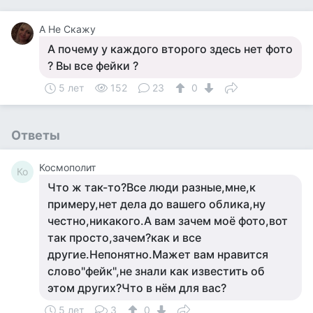
А Не Скажу
А почему у каждого второго здесь нет фото
? Вы все фейки ?
5 лет
152
23
0
Ответы
Космополит
Ко
Что ж так-то?Все люди разные,мне,к
примеру,нет дела до вашего облика,ну
честно,никакого.А вам зачем моё фото,вот
так просто,зачем?как и все
другие.Непонятно.Мажет вам нравится
слово"фейк",не знали как известить об
этом других?Что в нём для вас?
5 лет
3
0