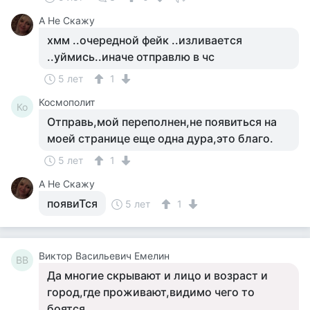
А Не Скажу
хмм ..очередной фейк ..изливается
..уймись..иначе отправлю в чс
5 лет
1
Космополит
Ко
Отправь,мой переполнен,не появиться на
моей странице еще одна дура,это благо.
5 лет
1
А Не Скажу
появиТся
5 лет
1
Виктор Васильевич Емелин
ВВ
Да многие скрывают и лицо и возраст и
город,где проживают,видимо чего то
боятся.