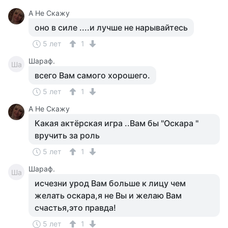
А Не Скажу
оно в силе ....и лучше не нарывайтесь
5 лет
1
Шараф.
Ша
всего Вам самого хорошего.
5 лет
1
А Не Скажу
Какая актёрская игра ..Вам бы "Оскара "
вручить за роль
5 лет
1
Шараф.
Ша
исчезни урод Вам больше к лицу чем
желать оскара,я не Вы и желаю Вам
счастья,это правда!
5 лет
1