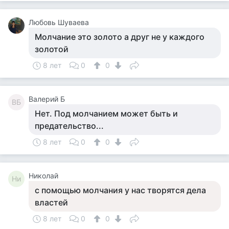
Любовь Шуваева
Молчание это золото а друг не у каждого
золотой
8 лет
0
0
Валерий Б
ВБ
Нет. Под молчанием может быть и
предательство...
8 лет
0
0
Николай
Ни
с помощью молчания у нас творятся дела
властей
8 лет
0
0