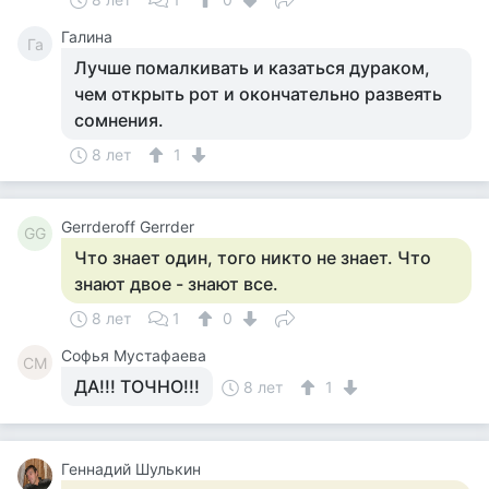
Галина
Га
​Лучше помалкивать и казаться дураком,
чем открыть рот и окончательно развеять
сомнения.
8 лет
1
Gerrderoff Gerrder
GG
Что знает один, того никто не знает. Что
знают двое - знают все.
8 лет
1
0
Софья Мустафаева
СМ
ДА!!! ТОЧНО!!!
8 лет
1
Геннадий Шулькин