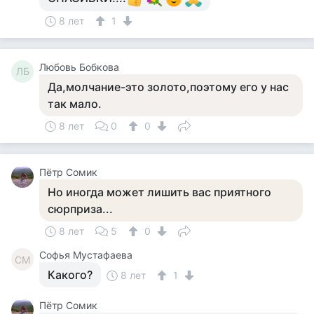
8 лет
1
Любовь Бобкова
ЛБ
Да,молчание-это золото,поэтому его у нас
так мало.
8 лет
0
0
Пётр Сомик
Но иногда может лишить вас приятного
сюрприза...
8 лет
5
0
Софья Мустафаева
СМ
Какого?
8 лет
1
Пётр Сомик