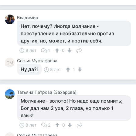
Владимир
Нет, почему? Иногда молчание -
преступление и необязательно против
других, но, может, и против себя.
8 лет
1
0
Софья Мустафаева
СМ
Ну да?!
8 лет
1
Татьяна Петрова (Захарова)
Молчание - золото! Но надо еще помнить;
Бог дал нам 2 уха, 2 глаза, но только 1
язык!
8 лет
2
0
Софья Мустафаева