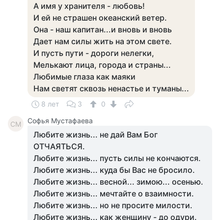
А имя у хранителя - любовь!​
И ей не страшен океанский ветер.​
Она - наш капитан...и вновь и вновь​
Дает нам силы жить на этом свете.​
И пусть пути - дороги нелегки,​
Мелькают лица, города и страны...​
Любимые глаза как маяки​
Нам светят сквозь ненастье и туманы.​​..
8 лет
3
0
Софья Мустафаева
СМ
Любите жизнь... не дай Вам Бог
ОТЧАЯТЬСЯ.
Любите жизнь... пусть силы не кончаются.
Любите жизнь... куда бы Вас не бросило.
Любите жизнь... весной... зимою... осенью.
Любите жизнь... мечтайте о взаимности.
Любите жизнь... но не просите милости.
Любите жизнь... как женщину - до одури.