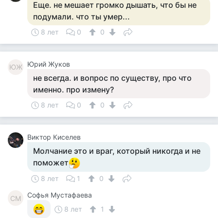
Еще. не мешает громко дышать, что бы не
подумали. что ты умер...
8 лет
0
0
Юрий Жуков
ЮЖ
не всегда. и вопрос по существу, про что
именно. про измену?
8 лет
0
0
Виктор Киселев
Молчание это и враг, который никогда и не
поможет
8 лет
1
0
Софья Мустафаева
СМ
8 лет
1