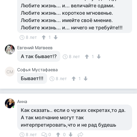
Любите жизнь... и... величайте одами.
Любите жизнь... короткое мгновенье.
Любите жизнь... имейте своё мнение.
Любите жизнь... и... ничего не требуйте!!!
8 лет
1
Евгений Матвеев
А так бывает!?
8 лет
1
Софья Мустафаева
СМ
Бывает!!!
8 лет
1
Анна
Как сказать.. если о чужих секретах,то да.
А так молчание могут так
интерпретировать,что и не рад будешь
8 лет
0
0