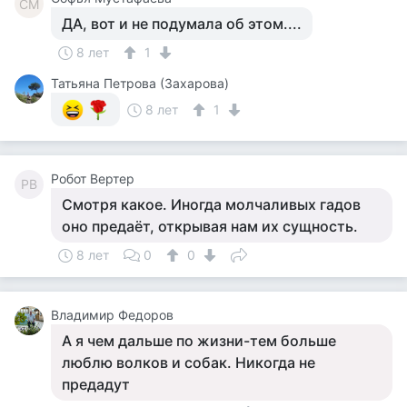
СМ
ДА, вот и не подумала об этом....
8 лет
1
Татьяна Петрова (Захарова)
8 лет
1
Робот Вертер
РВ
Смотря какое. Иногда молчаливых гадов
оно предаёт, открывая нам их сущность.
8 лет
0
0
Владимир Федоров
А я чем дальше по жизни-тем больше
люблю волков и собак. Никогда не
предадут