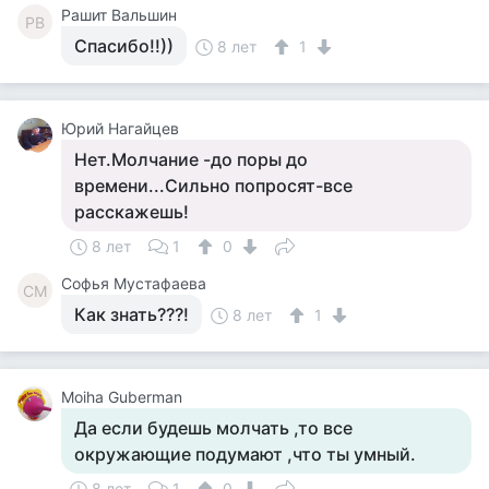
Рашит Вальшин
РВ
Спасибо!!))
8 лет
1
Юрий Нагайцев
Нет.Молчание -до поры до
времени...Сильно попросят-все
расскажешь!
8 лет
1
0
Софья Мустафаева
СМ
Как знать???!
8 лет
1
Moiha Guberman
Да если будешь молчать ,то все
окружающие подумают ,что ты умный.
8 лет
1
0