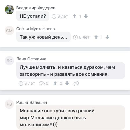
Владимир Федоров
НЕ устали?
8 лет
1
Софья Мустафаева
СМ
Так уж новый день...
8 лет
1
Лана Остудина
ЛО
Лучше молчать, и казаться дураком, чем
заговорить - и развеять все сомнения.
8 лет
0
0
Рашит Вальшин
РВ
Молчание оно губит внутренний
мир.Молчание должно быть
молчаливым!!)))