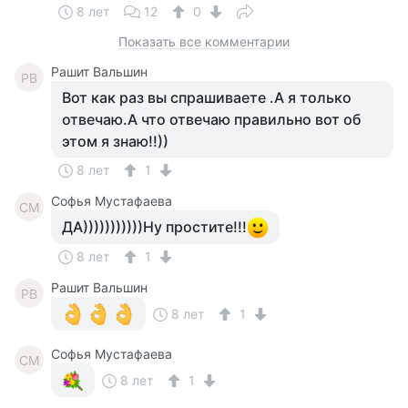
8 лет
12
0
Показать все комментарии
Рашит Вальшин
РВ
Вот как раз вы спрашиваете .А я только
отвечаю.А что отвечаю правильно вот об
этом я знаю!!))
8 лет
1
Софья Мустафаева
СМ
ДА)))))))))))Ну простите!!!
8 лет
1
Рашит Вальшин
РВ
8 лет
1
Софья Мустафаева
СМ
8 лет
1