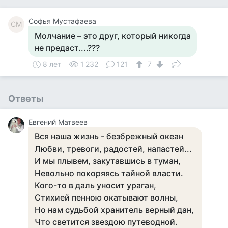
Софья Мустафаева
СМ
Молчание – это друг, который никогда
не предаст....???
8 лет
1 232
121
7
Ответы
Евгений Матвеев
Вся наша жизнь - безбрежный океан ​​
Любви, тревоги, радостей, напастей...​
И мы плывем, закутавшись в туман,​
Невольно покоряясь тайной власти.​
Кого-то в даль уносит ураган,​
Стихией пенною окатывают волны,​
Но нам судьбой хранитель верный дан,​
Что светится звездою путеводной.​