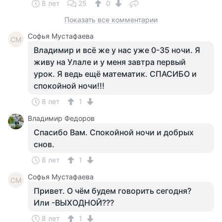
8 лет
25
0
Показать все комментарии
Софья Мустафаева
СМ
Владимир и всё же у нас уже 0-35 ночи. Я
живу на Улале и у меня завтра первый
урок. Я ведь ещё математик. СПАСИБО и
спокойной ночи!!!
8 лет
1
Владимир Федоров
Спасибо Вам. Спокойной ночи и добрых
снов.
8 лет
1
Софья Мустафаева
СМ
Привет. О чём будем говорить сегодня?
Или -ВЫХОДНОЙ???
8 лет
1