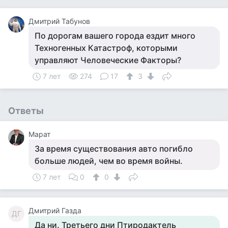
Дмитрий Табунов
По дорогам вашего города ездит много
Техногенных Катастроф, которыми
управляют Человеческие Факторы?
7 лет
274
17
3
Ответы
Марат
За время существования авто погибло
больше людей, чем во время войны.
7 лет
0
0
Дмитрий Газда
ДГ
Да ни. Третьего дни Птиродактель