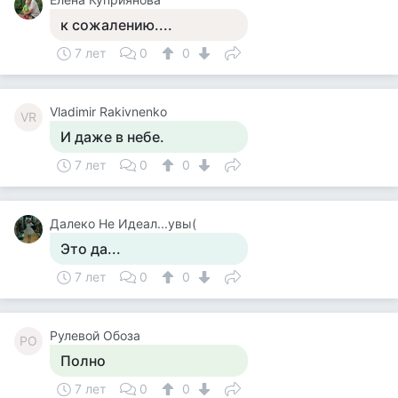
к сожалению....
7 лет
0
0
Vladimir Rakivnenko
VR
И даже в небе.
7 лет
0
0
Далеко Не Идеал...увы(
Это да...
7 лет
0
0
Рулевой Обоза
РО
Полно
7 лет
0
0