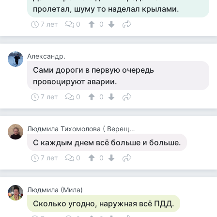
пролетал, шуму то наделал крылами.
7 лет
0
0
Александр.
Сами дороги в первую очередь
провоцируют аварии.
7 лет
0
0
Людмила Тихомолова ( Верещагина )
С каждым днем всё больше и больше.
7 лет
0
0
Людмила (Мила)
Сколько угодно, наружная всё ПДД.