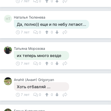
7 лет
0
0
Наталья Тюленева
НТ
Да, полно)) еще и по небу летают...
7 лет
0
0
Татьяна Морозова
их теперь много везде
7 лет
0
0
Anahit (Анаит) Grigoryan
Хоть отбавляй ...
7 лет
0
0
Елена Куприянова