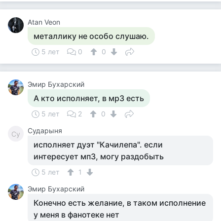
Atan Veon
металлику не особо слушаю.
5 лет
0
0
Эмир Бухарский
А кто исполняет, в мр3 есть
5 лет
2
0
Сударыня
Су
исполняет дуэт "Качилепа". если
интересует мп3, могу раздобыть
5 лет
1
Эмир Бухарский
Конечно есть желание, в таком исполнение
у меня в фанотеке нет