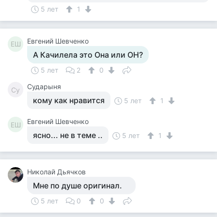
5 лет
1
Евгений Шевченко
ЕШ
А Качилела это Она или ОН?
5 лет
2
0
Сударыня
Су
кому как нравится
5 лет
1
Евгений Шевченко
ЕШ
ясно... не в теме ..
5 лет
1
Николай Дьячков
Мне по душе оригинал.
5 лет
0
0