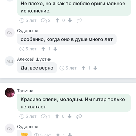
Не плохо, но я как то люблю оригинальное
исполнение.
5 лет
2
0
Сударыня
Су
особенно, когда оно в душе много лет
5 лет
1
Алексей Шустин
АШ
Да ,все верно
5 лет
1
Татьяна
Красиво спели, молодцы. Им гитар только
не хватает
5 лет
1
0
Сударыня
Су
5 лет
1