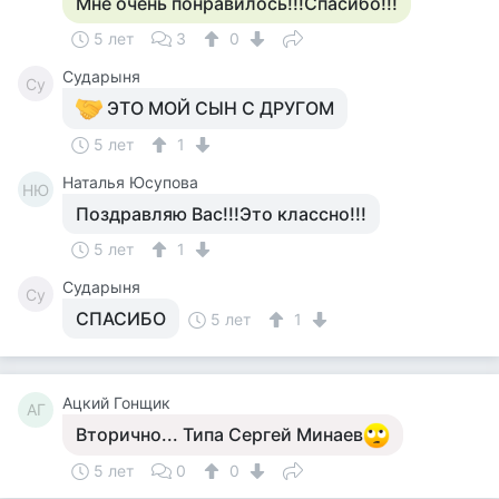
Мне очень понравилось!!!Спасибо!!!
5 лет
3
0
Сударыня
Су
ЭТО МОЙ СЫН С ДРУГОМ
5 лет
1
Наталья Юсупова
НЮ
Поздравляю Вас!!!Это классно!!!
5 лет
1
Сударыня
Су
СПАСИБО
5 лет
1
Ацкий Гонщик
АГ
Вторично... Типа Сергей Минаев
5 лет
0
0