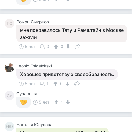
Роман Смирнов
РС
мне понравилось Тату и Рамштайн в Москве
зажгли
5 лет
0
0
Leonid Tsigelnitski
Хорошее приветствую своеобразность.
5 лет
1
0
Сударыня
Су
5 лет
1
Наталья Юсупова
НЮ