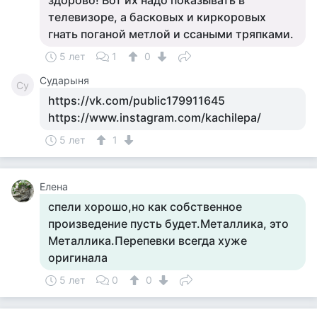
здорово! Вот их надо показывать в
телевизоре, а басковых и киркоровых
гнать поганой метлой и ссаными тряпками.
5 лет
1
0
Сударыня
Су
https://vk.com/public179911645
https://www.instagram.com/kachilepa/
5 лет
1
Елена
спели хорошо,но как собственное
произведение пусть будет.Металлика, это
Металлика.Перепевки всегда хуже
оригинала
5 лет
0
0