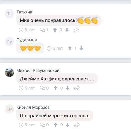
Татьяна
Та
Мне очень понравилось!
5 лет
1
0
Сударыня
Су
5 лет
1
Михаил Разумовский
Джеймс Хэтфилд охреневает....
5 лет
0
0
Кирилл Морозов
КМ
По крайней мере - интересно.
5 лет
0
0