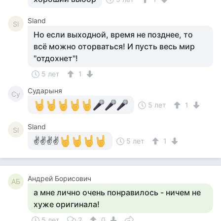
Sland
Sl
Но если выходной, время не позднее, то
всё можно оторваться! И пусть весь мир
"отдохнет"!
5 лет
1
Сударыня
Су
5 лет
1
Sland
Sl
✌✌✌✌
5 лет
1
Андрей Борисович
АБ
а мне лично очень понравилось - ничем не
хуже оригинала!
5 лет
2
0