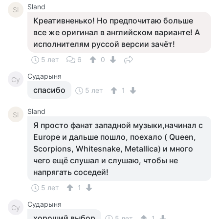
Sland
Sl
Креативненько! Но предпочитаю больше
все же оригинал в английском варианте! А
исполнителям руссой версии зачёт!
5 лет
6
0
Сударыня
Су
спасибо
5 лет
1
Sland
Sl
Я просто фанат западной музыки,начинал с
Europe и дальше пошло, поехало ( Queen,
Scorpions, Whitesnake, Metallica) и много
чего ещё слушал и слушаю, чтобы не
напрягать соседей!
5 лет
1
Сударыня
Су
хороший выбор
5 лет
1