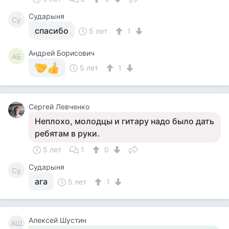
Сударыня
Су
спасибо
5 лет
1
Андрей Борисович
АБ
5 лет
1
Сергей Левченко
Неплохо, молодцы и гитару надо было дать
ребятам в руки.
5 лет
1
0
Сударыня
Су
ага
5 лет
1
Алексей Шустин
АШ