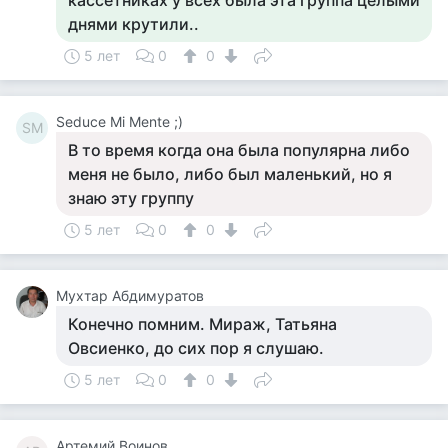
кассетниках у всех была эта группа целыми
днями крутили..
5 лет
0
0
Seduce Mi Mente ;)
SM
В то время когда она была популярна либо
меня не было, либо был маленький, но я
знаю эту группу
5 лет
0
0
Мухтар Абдимуратов
Конечно помним. Мираж, Татьяна
Овсиенко, до сих пор я слушаю.
5 лет
0
0
Артемий Воинов