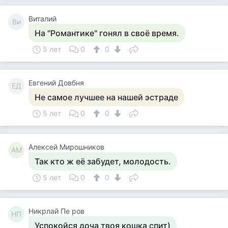
Виталий
Ви
На "Романтике" гонял в своё время.
5 лет
0
0
Евгений Довбня
ЕД
Не самое лучшее на нашей эстраде
5 лет
0
0
Алексей Мирошников
АМ
Так кто ж её забудет, молодость.
5 лет
0
0
Никрлай Пе ров
НП
Успокойся доча твоя кошка спит)