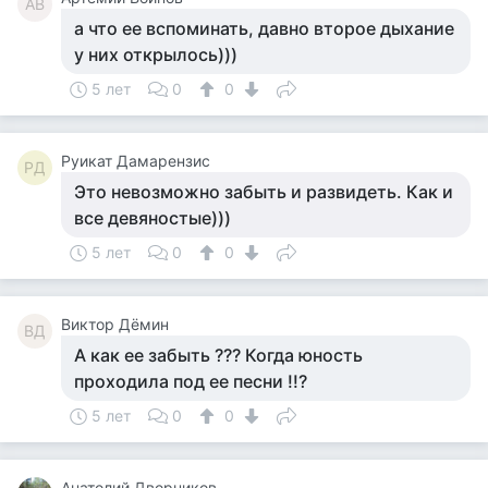
АВ
а что ее вспоминать, давно второе дыхание
у них открылось)))
5 лет
0
0
Руикат Дамарензис
РД
Это невозможно забыть и развидеть. Как и
все девяностые)))
5 лет
0
0
Виктор Дёмин
ВД
А как ее забыть ??? Когда юность
проходила под ее песни !!?
5 лет
0
0
Анатолий Дворников