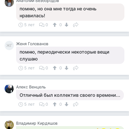
Анатолий Безбородов
помню, но она мне тогда не очень
нравилась!
5 лет
0
0
Женя Голованов
ЖГ
помню, периодически некоторые вещи
слушаю
5 лет
0
0
Алекс Венцель
Отличный был коллектив своего времени...
5 лет
0
0
Владимир Кирдяшов