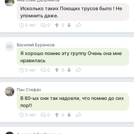
Исколько таких Поющих трусов было ! Не
упомнить даже.
5 лет
0
0
Василий Буренков
ВБ
Я хорошо помню эту группу Очень она мне
нравилась
5 лет
0
0
Пан Стефа́н
В 80-ых они так надоели, что помню до сих
пор!!
5 лет
0
0