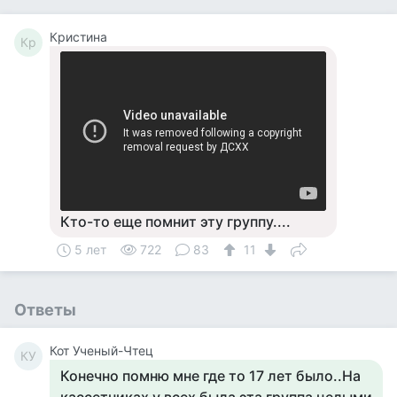
Кристина
Кр
Кто-то еще помнит эту группу....
5 лет
722
83
11
Ответы
Кот Ученый-Чтец
КУ
Конечно помню мне где то 17 лет было..На