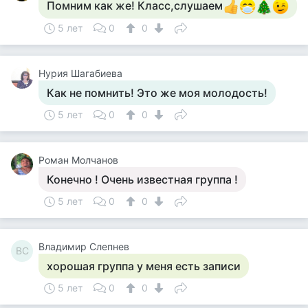
Помним как же! Класс,слушаем
5 лет
0
0
Нурия Шагабиева
Как не помнить! Это же моя молодость!
5 лет
0
0
Роман Молчанов
Конечно ! Очень известная группа !
5 лет
0
0
Владимир Слепнев
ВС
хорошая группа у меня есть записи
5 лет
0
0