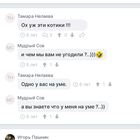
Тамара Нелаева
ТН
Ох уж эти котики !!!
6 лет
3
0
Мудрый Сов
МС
и чем мы вам не угодили ?..)))
6 лет
1
Тамара Нелаева
ТН
Одно у вас на уме.
6 лет
1
Мудрый Сов
МС
а вы знаете что у меня на уме ?..))
6 лет
1
Игорь Пашнин