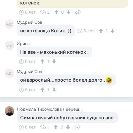
котёнок.
6 лет
3
0
Мудрый Сов
МС
не котёнок,а Котик..))
6 лет
1
Ирина
Ир
На аве - махонький котёнок .
6 лет
1
Мудрый Сов
МС
он взрослый...просто болел долго..
6 лет
1
Людмила Тихомолова ( Верещагина )
Симпатичный собутыльник судя по аве.
6 лет
1
0