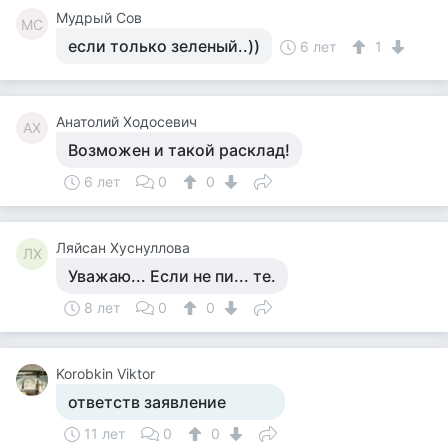
Мудрый Сов
МС
если только зеленый..))
6 лет
1
Анатолий Ходосевич
АХ
Возможен и такой расклад!
6 лет
0
0
Ляйсан Хуснуллова
ЛХ
Уважаю... Если не пи... те.
8 лет
0
0
Korobkin Viktor
ответств заявление
11 лет
0
0