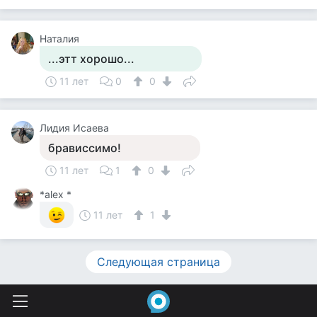
Наталия
...этт хорошо...
11 лет
0
0
Лидия Исаева
брависсимо!
11 лет
1
0
*alex *
11 лет
1
Следующая страница