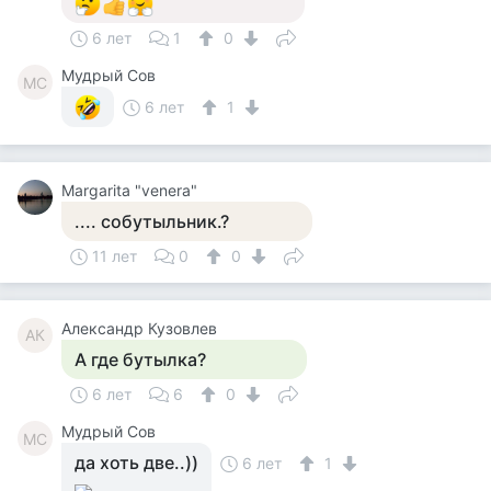
6 лет
1
0
Мудрый Сов
МС
6 лет
1
Margarita "venera"
.... собутыльник.?
11 лет
0
0
Александр Кузовлев
АК
А где бутылка?
6 лет
6
0
Мудрый Сов
МС
да хоть две..))
6 лет
1