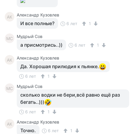
Александр Кузовлев
АК
И все полные?
6 лет
1
Мудрый Сов
МС
а присмотрись..))
6 лет
1
Александр Кузовлев
АК
Да. Хорошая прилюдия к пьянке.
6 лет
1
Мудрый Сов
МС
сколько водки не бери,всё равно ещё раз
бегать..)))
6 лет
1
Александр Кузовлев
АК
Точно.
6 лет
1