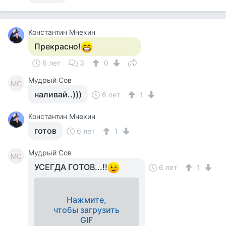
Константин Мнекин
Прекрасно!
6 лет
3
0
Мудрый Сов
МС
наливай..)))
6 лет
1
Константин Мнекин
готов
6 лет
1
Мудрый Сов
МС
УСЕГДА ГОТОВ...!!
6 лет
1
Нажмите,
чтобы загрузить
GIF