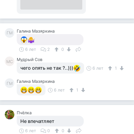
Галина Мазяркина
ГМ
6 лет
2
0
Мудрый Сов
МС
чего опять не так ?..)))
6 лет
1
Галина Мазяркина
ГМ
6 лет
1
Пчёлка
Не впечатляет
6 лет
0
0