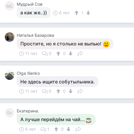
Мудрый Сов
МС
а как же..))
6 лет
1
Наталья Базарова
Простите, но я столько не выпью!
11 лет
0
0
Olga Ilienko
Не здесь ищите собутыльника.
11 лет
0
0
Екатерина.
Ек
А лучше перейдём на чай...
6 лет
1
0