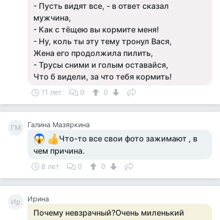
- Пусть видят все, - в ответ сказал
мужчина,
- Как с тёщею вы кормите меня!
- Ну, коль ты эту тему тронул Вася,
Жена его продолжила пилить,
- Трусы сними и голым оставайся,
Что б видели, за что тебя кормить!
11 лет
0
0
Галина Мазяркина
ГМ
Что-то все свои фото зажимают , в
чем причина.
8 лет
0
0
Ирина
Ир
Почему невзрачный?Очень миленький