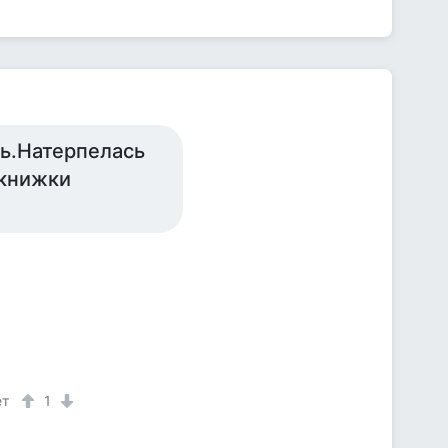
сь.Натерпелась
 книжки
ет
1