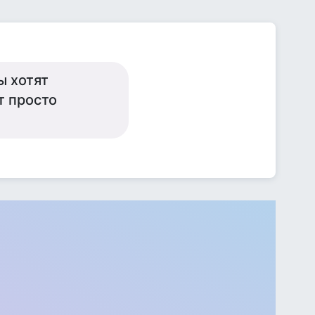
ы хотят
т просто