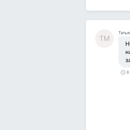
Татья
ТМ
Н
н
з
8