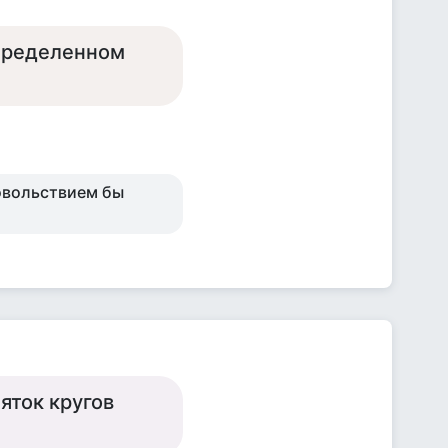
определенном
довольствием бы
яток кругов