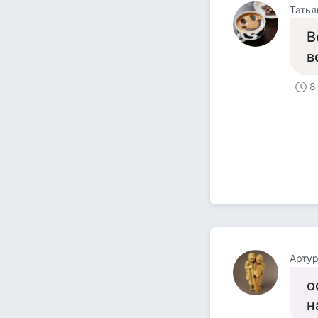
Татья
В
в
8
Артур
о
н