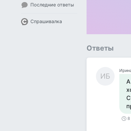
Последние ответы
Спрашивалка
Ответы
Ирин
ИБ
А
х
С
п
8