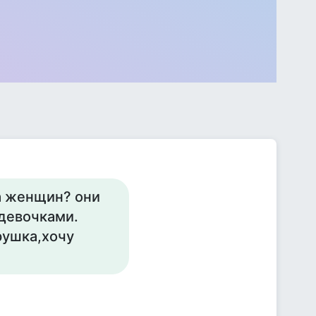
на женщин? они
 девочками.
рушка,хочу