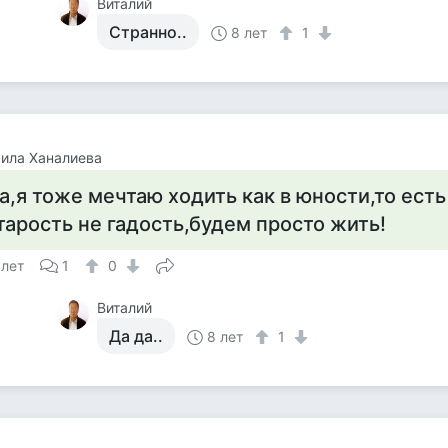
Виталий
Странно..
8 лет
1
ила Ханалиева
а,я тоже мечтаю ходить как в юности,то есть
тарость не гадость,будем просто жить!
 лет
1
0
Виталий
Да да..
8 лет
1