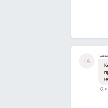
Галин
ГА
К
п
н
8