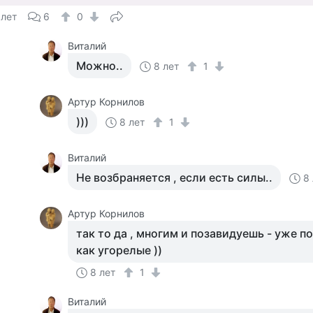
 лет
6
0
Виталий
Можно..
8 лет
1
Артур Корнилов
)))
8 лет
1
Виталий
Не возбраняется , если есть силы..
8
Артур Корнилов
так то да , многим и позавидуешь - уже по
как угорелые ))
8 лет
1
Виталий