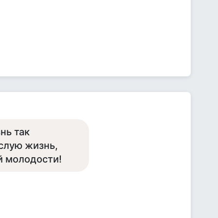
нь так
ослую жизнь,
й молодости!