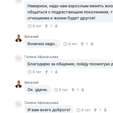
ГА
Наверное, надо нам взрослым менять жиз
общаться с подрастающим поколением, т
отношение к жизни будет другое!
8 лет
1
Виталий
Конечно надо..
8 лет
1
Галина Афанасьева
ГА
Благодарю за общение, пойду посмотрю д
8 лет
1
Виталий
Ок. удачи.
8 лет
1
Галина Афанасьева
ГА
И вам всего доброго!
8 лет
1