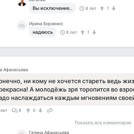
Вы исключение..
8 лет
1
Ирина Борзенко
ИБ
надеюсь
8 лет
1
а Афанасьева
онечно, ни кому не хочется стареть ведь жиз
рекрасна! А молодёжь зря торопится во взр
адо наслаждаться каждым мгновениям свое
 лет
8
0
Показать все комментарии
Галина Афанасьева