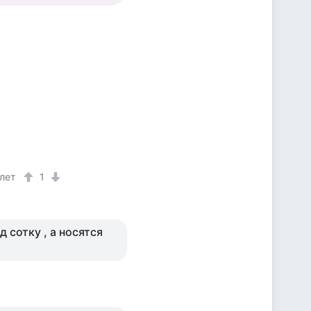
 лет
1
д сотку , а носятся