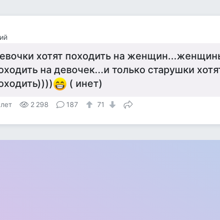
ий
евочки хотят походить на женщин...женщин
оходить на девочек...и только старушки хотя
оходить))))
( инет)
 лет
2 298
187
71