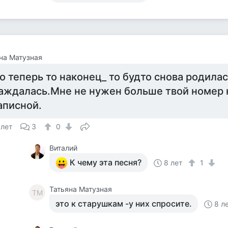
на Матузная
о теперь то наконец_ то будто снова родила
аждалась.Мне не нужен больше твой номер
аписной.
 лет
3
0
Виталий
К чему эта песня?
8 лет
1
Татьяна Матузная
ТМ
это к старушкам -у них спросите.
8 л