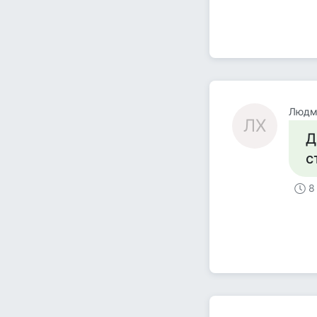
Людм
ЛХ
Д
с
8