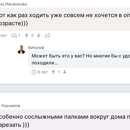
на Ивченкова
от как раз ходить уже совсем не хочется в 
озрасте)))
 лет
1
0
Виталий
Может быть это у вас? Но многие бы с у
походили...
8 лет
1
 Корнилов
собенно сослыжными палками вокруг дома п
арезать )))