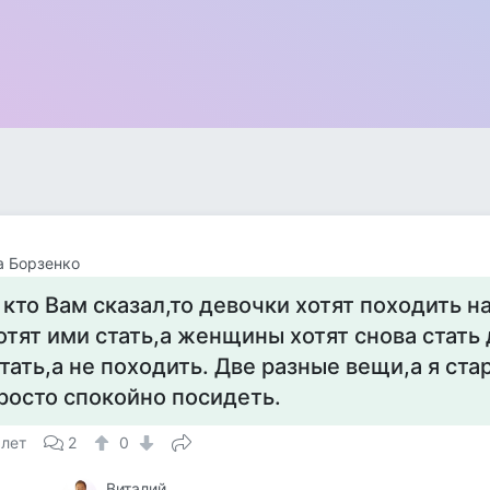
а Борзенко
 кто Вам сказал,то девочки хотят походить 
отят ими стать,а женщины хотят снова стать
тать,а не походить. Две разные вещи,а я ста
росто спокойно посидеть.
 лет
2
0
Виталий