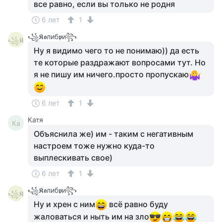
все равно, если вы только не родня
6 лет
1
꧁𝕶𝖔либ𝖕и꧂
꧁𝕶
Ну я видимо чего то не понимаю)) да есть
те которые раздражают вопросами тут. Но
я не пишу им ничего.просто пропускаю
6 лет
1
Катя
Ка
Объяснила же) им - таким с негативным
настроем тоже нужно куда-то
выплескивать свое)
6 лет
1
꧁𝕶𝖔либ𝖕и꧂
꧁𝕶
Ну и хрен с ним
всё равно буду
жаловаться и ныть им на зло