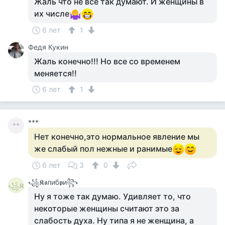
Жаль что не все так думают. И женщины в
их числе
6 лет
1
Федя Кукин
Жаль конечно!!! Но все со временем
меняется!!
6 лет
1
***
**
Нет конечно,это нормальное явление мы
же слабый пол нежные и ранимые
6 лет
3
0
꧁𝕶𝖔либ𝖕и꧂
꧁𝕶
Ну я тоже так думаю. Удивляет то, что
некоторые женщины считают это за
слабость духа. Ну типа я не женщина, а