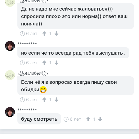
꧁𝕶
Да не надо мне сейчас жаловаться)))
спросила плохо это или норма)) ответ ваш
поняла))
6 лет
1
*********
но если чё то всегда рад тебя выслушать .
6 лет
1
꧁𝕶𝖔либ𝖕и꧂
꧁𝕶
Если чё я в вопросах всегда пишу свои
обидки
6 лет
1
*********
буду смотреть
6 лет
1