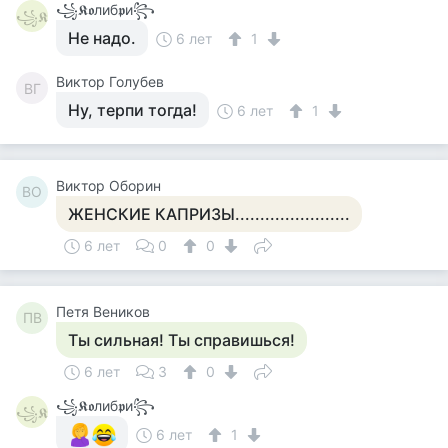
꧁𝕶𝖔либ𝖕и꧂
꧁𝕶
Не надо.
6 лет
1
Виктор Голубев
ВГ
Ну, терпи тогда!
6 лет
1
Виктор Оборин
ВО
ЖЕНСКИЕ КАПРИЗЫ.......................
6 лет
0
0
Петя Веников
ПВ
Ты сильная! Ты справишься!
6 лет
3
0
꧁𝕶𝖔либ𝖕и꧂
꧁𝕶
6 лет
1