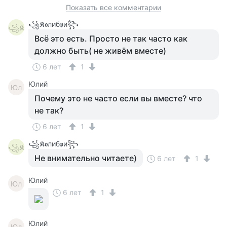
Показать все комментарии
꧁𝕶𝖔либ𝖕и꧂
꧁𝕶
Всё это есть. Просто не так часто как
должно быть( не живём вместе)
6 лет
1
Юлий
Юл
Почему это не часто если вы вместе? что
не так?
6 лет
1
꧁𝕶𝖔либ𝖕и꧂
꧁𝕶
Не внимательно читаете)
6 лет
1
Юлий
Юл
6 лет
1
Юлий
Юл