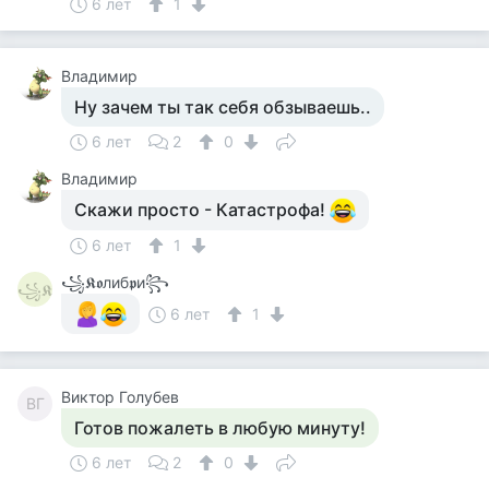
6 лет
1
Владимир
Ну зачем ты так себя обзываешь..
6 лет
2
0
Владимир
Скажи просто - Катастрофа!
6 лет
1
꧁𝕶𝖔либ𝖕и꧂
꧁𝕶
6 лет
1
Виктор Голубев
ВГ
Готов пожалеть в любую минуту!
6 лет
2
0