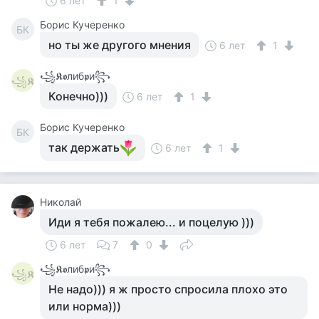
6 лет
1
Борис Кучеренко
БК
но ты же другого мнения
6 лет
1
꧁𝕶𝖔либ𝖕и꧂
꧁𝕶
Конечно)))
6 лет
1
Борис Кучеренко
БК
так держать
6 лет
1
Николай
Иди я тебя пожалею... и поцелую )))
6 лет
7
0
꧁𝕶𝖔либ𝖕и꧂
꧁𝕶
Не надо))) я ж просто спросила плохо это
или норма)))