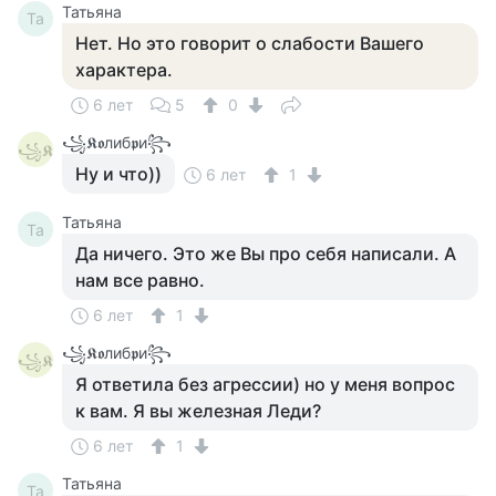
Татьяна
Та
Нет. Но это говорит о слабости Вашего
характера.
6 лет
5
0
꧁𝕶𝖔либ𝖕и꧂
꧁𝕶
Ну и что))
6 лет
1
Татьяна
Та
Да ничего. Это же Вы про себя написали. А
нам все равно.
6 лет
1
꧁𝕶𝖔либ𝖕и꧂
꧁𝕶
Я ответила без агрессии) но у меня вопрос
к вам. Я вы железная Леди?
6 лет
1
Татьяна
Та