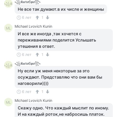
꧁𝕶𝖔либ𝖕и꧂
꧁𝕶
Не все так думают.в их числе и женщины
6 лет
1
Michael Lvovich Kunin
ML
И все же иногда ,так хочется с
переживаниями поделится Услышать
утешения в ответ.
6 лет
1
꧁𝕶𝖔либ𝖕и꧂
꧁𝕶
Ну если уж меня некоторые за это
осуждают. Представляю что они вам бы
наговорили))))
6 лет
1
Michael Lvovich Kunin
ML
Скажу одно. Что каждый мыслит по иному.
И на каждый роток,не набросишь платок.