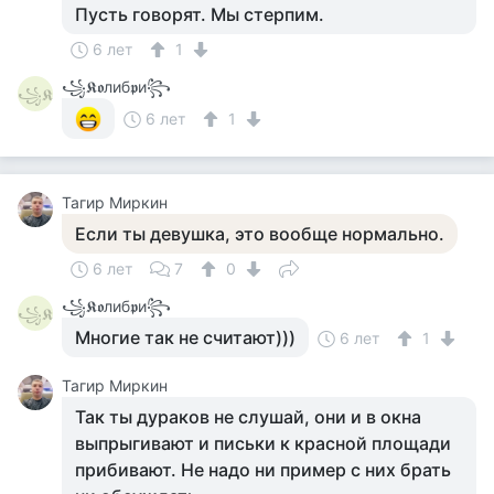
Пусть говорят. Мы стерпим.
6 лет
1
꧁𝕶𝖔либ𝖕и꧂
꧁𝕶
6 лет
1
Тагир Миркин
Если ты девушка, это вообще нормально.
6 лет
7
0
꧁𝕶𝖔либ𝖕и꧂
꧁𝕶
Многие так не считают)))
6 лет
1
Тагир Миркин
Так ты дураков не слушай, они и в окна
выпрыгивают и письки к красной площади
прибивают. Не надо ни пример с них брать