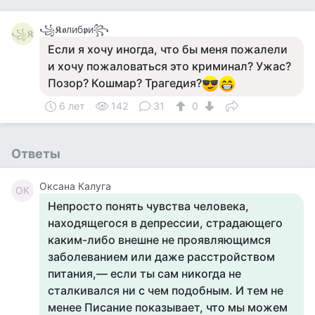
꧁𝕶𝖔либ𝖕и꧂
꧁𝕶
Если я хочу иногда, что бы меня пожалели
и хочу пожаловаться это криминал? Ужас?
Позор? Кошмар? Трагедия?
6 лет
142
31
0
Ответы
Оксана Калуга
ОК
Непросто понять чувства человека,
находящегося в депрессии, страдающего
каким-либо внешне не проявляющимся
заболеванием или даже расстройством
питания,— если ты сам никогда не
сталкивался ни с чем подобным. И тем не
менее Писание показывает, что мы можем