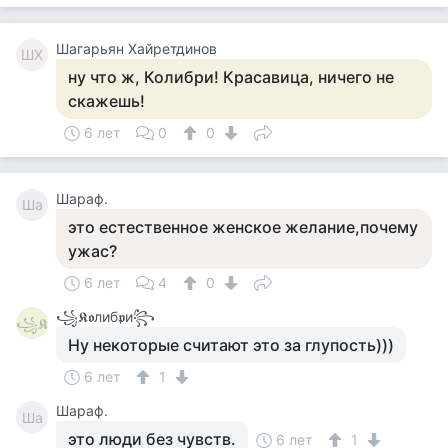
Шагарьян Хайретдинов
ШХ
ну что ж, Колибри! Красавица, ничего не
скажешь!
6 лет
0
0
Шараф.
Ша
это естественное женское желание,почему
ужас?
6 лет
4
0
꧁𝕶𝖔либ𝖕и꧂
꧁𝕶
Ну некоторые считают это за глупость)))
6 лет
1
Шараф.
Ша
это люди без чувств.
6 лет
1