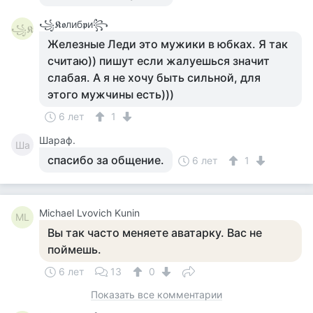
꧁𝕶𝖔либ𝖕и꧂
꧁𝕶
Железные Леди это мужики в юбках. Я так
считаю)) пишут если жалуешься значит
слабая. А я не хочу быть сильной, для
этого мужчины есть)))
6 лет
1
Шараф.
Ша
спасибо за общение.
6 лет
1
Michael Lvovich Kunin
ML
Вы так часто меняете аватарку. Вас не
поймешь.
6 лет
13
0
Показать все комментарии