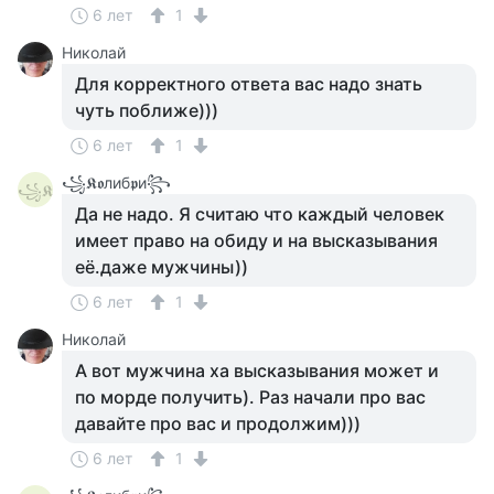
6 лет
1
Николай
Для корректного ответа вас надо знать
чуть поближе)))
6 лет
1
꧁𝕶𝖔либ𝖕и꧂
꧁𝕶
Да не надо. Я считаю что каждый человек
имеет право на обиду и на высказывания
её.даже мужчины))
6 лет
1
Николай
А вот мужчина ха высказывания может и
по морде получить). Раз начали про вас
давайте про вас и продолжим)))
6 лет
1