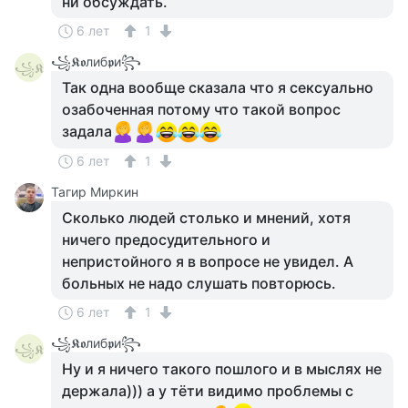
ни обсуждать.
6 лет
1
꧁𝕶𝖔либ𝖕и꧂
꧁𝕶
Так одна вообще сказала что я сексуально
озабоченная потому что такой вопрос
задала
6 лет
1
Тагир Миркин
Сколько людей столько и мнений, хотя
ничего предосудительного и
непристойного я в вопросе не увидел. А
больных не надо слушать повторюсь.
6 лет
1
꧁𝕶𝖔либ𝖕и꧂
꧁𝕶
Ну и я ничего такого пошлого и в мыслях не
держала))) а у тёти видимо проблемы с