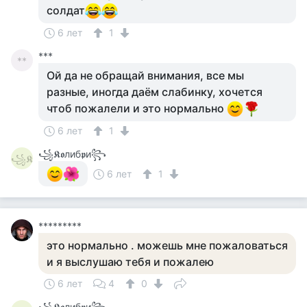
солдат
6 лет
1
***
**
Ой да не обращай внимания, все мы
разные, иногда даём слабинку, хочется
чтоб пожалели и это нормально
6 лет
1
꧁𝕶𝖔либ𝖕и꧂
꧁𝕶
6 лет
1
*********
это нормально . можешь мне пожаловаться
и я выслушаю тебя и пожалею
6 лет
4
0
꧁𝕶𝖔либ𝖕и꧂