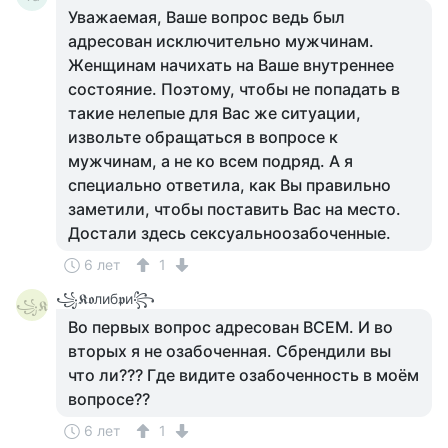
Уважаемая, Ваше вопрос ведь был
адресован исключительно мужчинам.
Женщинам начихать на Ваше внутреннее
состояние. Поэтому, чтобы не попадать в
такие нелепые для Вас же ситуации,
извольте обращаться в вопросе к
мужчинам, а не ко всем подряд. А я
специально ответила, как Вы правильно
заметили, чтобы поставить Вас на место.
Достали здесь сексуальноозабоченные.
6 лет
1
꧁𝕶𝖔либ𝖕и꧂
꧁𝕶
Во первых вопрос адресован ВСЕМ. И во
вторых я не озабоченная. Сбрендили вы
что ли??? Где видите озабоченность в моём
вопросе??
6 лет
1