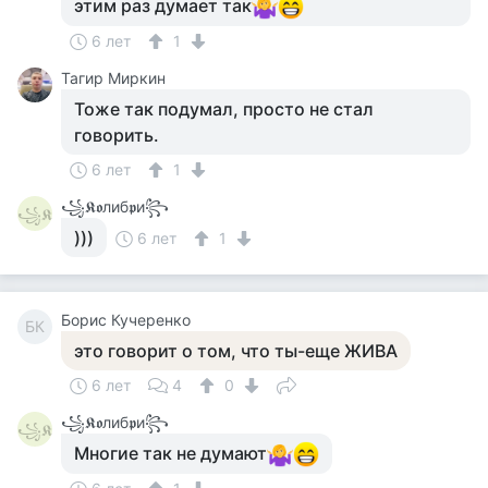
этим раз думает так
6 лет
1
Тагир Миркин
Тоже так подумал, просто не стал
говорить.
6 лет
1
꧁𝕶𝖔либ𝖕и꧂
꧁𝕶
)))
6 лет
1
Борис Кучеренко
БК
это говорит о том, что ты-еще ЖИВА
6 лет
4
0
꧁𝕶𝖔либ𝖕и꧂
꧁𝕶
Многие так не думают