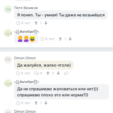
Петя Веников
ПВ
Я понял. Ты - умная! Ты даже не возьмёшся
6 лет
1
꧁𝕶𝖔либ𝖕и꧂
꧁𝕶
6 лет
1
Dimon Dimon
DD
Да жалуйся, жалко чтоли)
6 лет
4
0
꧁𝕶𝖔либ𝖕и꧂
꧁𝕶
Да не спрашиваю жаловаться или нет)))
спрашиваю плохо это или норма?))
6 лет
1
Dimon Dimon