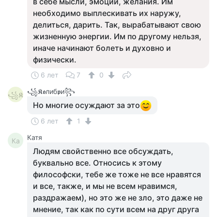
в себе мысли, эмоции, желания. Им
необходимо выплескивать их наружу,
делиться, дарить. Так, вырабатывают свою
жизненную энергии. Им по другому нельзя,
иначе начинают болеть и духовно и
физически.
6 лет
7
0
꧁𝕶𝖔либ𝖕и꧂
꧁𝕶
Но многие осуждают за это
6 лет
1
Катя
Ка
Людям свойственно все обсуждать,
буквально все. Относись к этому
философски, тебе же тоже не все нравятся
и все, также, и мы не всем нравимся,
раздражаем), но это же не зло, это даже не
мнение, так как по сути всем на друг друга