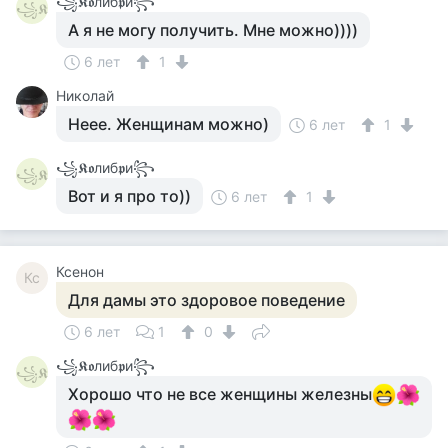
꧁𝕶𝖔либ𝖕и꧂
꧁𝕶
А я не могу получить. Мне можно))))
6 лет
1
Николай
Неее. Женщинам можно)
6 лет
1
꧁𝕶𝖔либ𝖕и꧂
꧁𝕶
Вот и я про то))
6 лет
1
Ксенон
Кс
Для дамы это здоровое поведение
6 лет
1
0
꧁𝕶𝖔либ𝖕и꧂
꧁𝕶
Хорошо что не все женщины железны