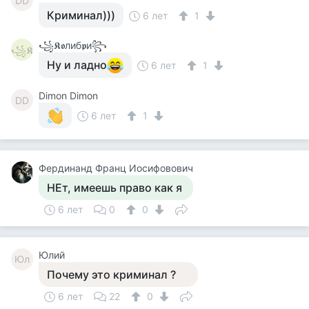
DD
Криминал)))
6 лет
1
꧁𝕶𝖔либ𝖕и꧂
꧁𝕶
Ну и ладно
6 лет
1
Dimon Dimon
DD
6 лет
1
Фердинанд Франц Иосифовович
НЕт, имеешь право как я
6 лет
0
0
Юлий
Юл
Почему это криминал ?
6 лет
22
0