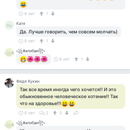
6 лет
1
Катя
Ка
Да. Лучше говорить, чем совсем молчать)
6 лет
1
꧁𝕶𝖔либ𝖕и꧂
꧁𝕶
6 лет
1
Федя Кукин
Так все время иногда чего хочется!! И это
обыкновенное человеческое хотение!! Так
что на здоровье!!!
6 лет
2
0
꧁𝕶𝖔либ𝖕и꧂
꧁𝕶