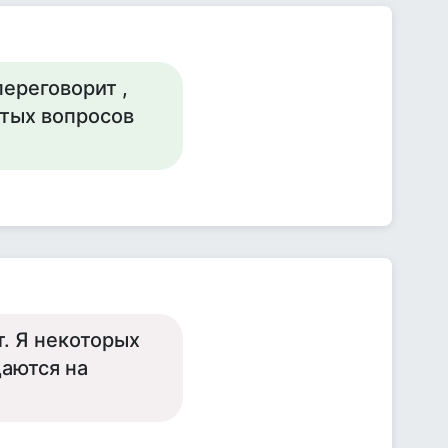
переговорит ,
утых вопросов
. Я некоторых
даются на