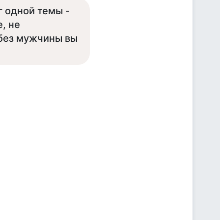
г одной темы -
, не
 без мужчины вы