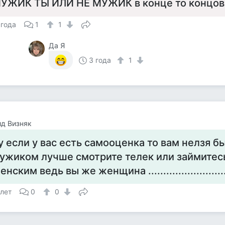
УЖИК ТЫ ИЛИ НЕ МУЖИК в конце то концов 
 года
1
1
Да Я
3 года
1
д Визняк
у если у вас есть самооценка то вам нелзя б
ужиком лучше смотрите телек или займитес
енским ведь вы же женщина .........................
 лет
0
0