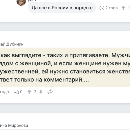
Да все в России в порядке
2 года
лай Дубинин
..как выглядите - таких и притягиваете. Мужч
ядом с женщиной, и если женщине нужен м
ужественней, ей нужно становиться женств
твет только на комментарий....
 года
0
2
тина Миронова