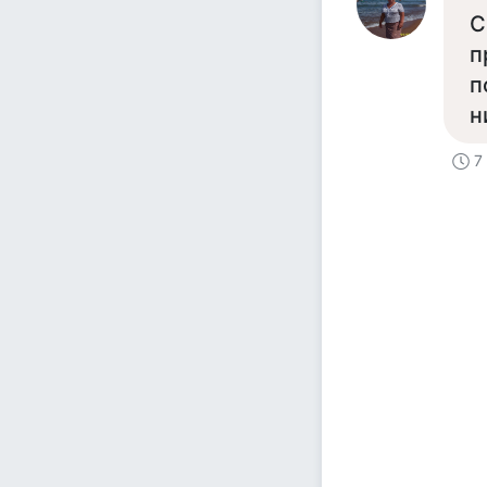
С
п
п
н
7