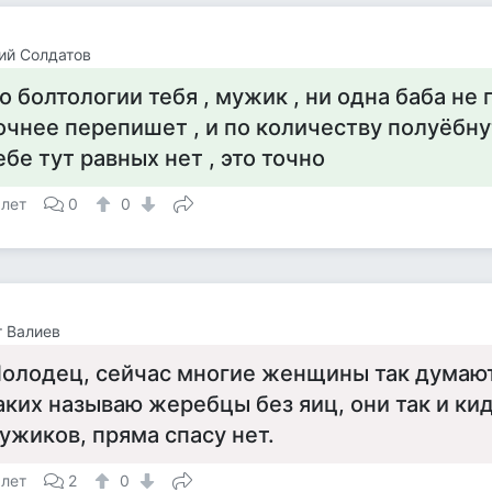
ий Солдатов
о болтологии тебя , мужик , ни одна баба не 
очнее перепишет , и по количеству полуёбн
ебе тут равных нет , это точно
 лет
0
0
 Валиев
олодец, сейчас многие женщины так думают
аких называю жеребцы без яиц, они так и ки
ужиков, пряма спасу нет.
 лет
2
0