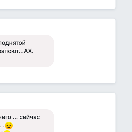
 поднятой
апоют...АХ.
его ... сейчас
..