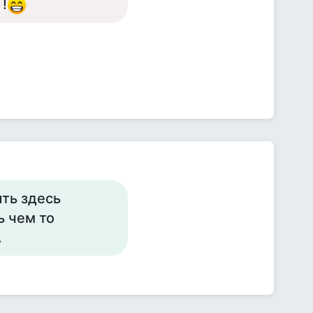
!
ыть здесь
ь чем то
.