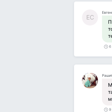
Евген
ЕС
П
т
т
6
Рашит
М
т
м
9