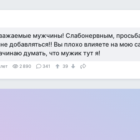
важаемые мужчины! Слабонервным, просьба
 не добавляться!! Вы плохо влияете на мою с
ачинаю думать, что мужик тут я!
 лет
2 890
341
39