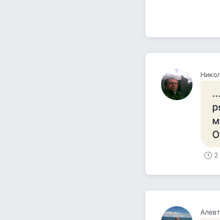
Нико
.
р
м
О
2
Алев