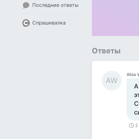
Последние ответы
Спрашивалка
Ответы
Alisa
AW
А
э
С
с
2