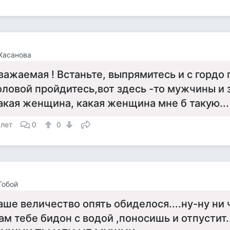
Хасанова
важаемая ! Встаньте, выпрямитесь и с гордо
оловой пройдитесь,вот здесь -то мужчины и з
акая женщина, какая женщина мне б такую...
 лет
0
0
Тобой
аше величество опять обиделося....ну-ну ни ч
ам тебе бидон с водой ,поносишь и отпустит..