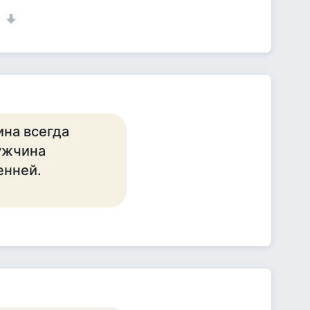
1
ина всегда
ужчина
енней.