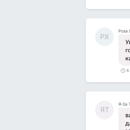
Роза 
РХ
У
г
к
6
Я-За 
ЯТ
в
д