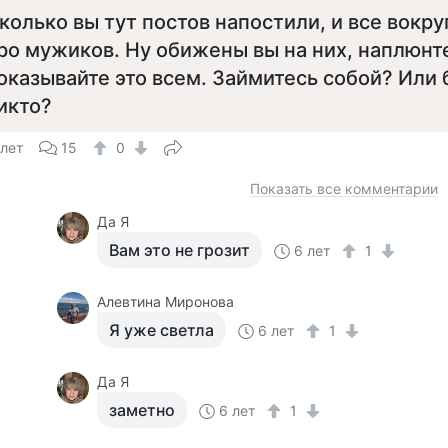
колько вы тут постов напостили, и все вокру
ро мужиков. Ну обижены вы на них, наплюнте
оказывайте это всем. Займитесь собой? Или
икто?
 лет
15
0
Показать все комментарии
Да Я
Вам это не грозит
6 лет
1
Алевтина Миронова
Я уже светла
6 лет
1
Да Я
заметно
6 лет
1