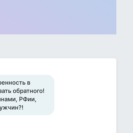
ренность в
зать обратного!
нами, РФии,
мужчин?!