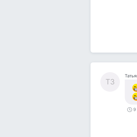
Татья
ТЗ
9