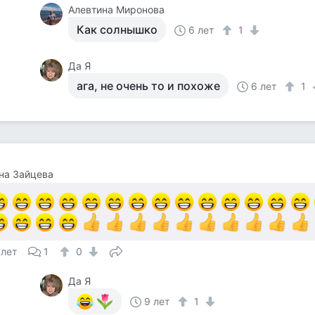
Алевтина Миронова
Как солнышко
6 лет
1
Да Я
ага, не очень то и похоже
6 лет
1
на Зайцева
 лет
1
0
Да Я
9 лет
1