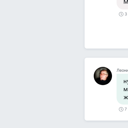
М
3
Леони
н
м
ж
7