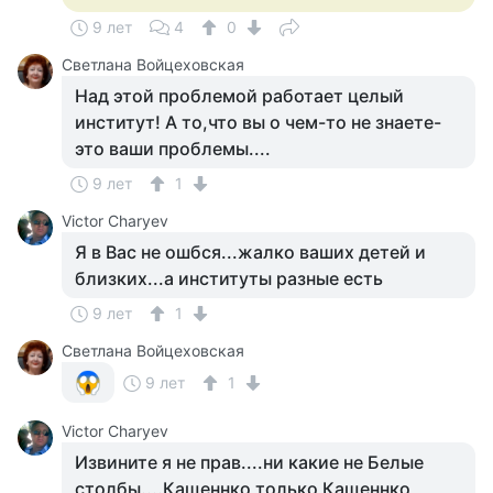
9 лет
4
0
Светлана Войцеховская
Над этой проблемой работает целый
институт! А то,что вы о чем-то не знаете-
это ваши проблемы....
9 лет
1
Victor Charyev
Я в Вас не ошбся...жалко ваших детей и
близких...а институты разные есть
9 лет
1
Светлана Войцеховская
9 лет
1
Victor Charyev
Извините я не прав....ни какие не Белые
столбы....Кащеннко только Кащеннко