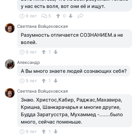
у нас есть воля, вот они её и ищут.
9 лет
5
0
Светлана Войцеховская
Разумность отличается СОЗНАНИЕМ.а не
волей.
9 лет
1
Александр
А Вы много знаете людей сознающих себя?
9 лет
1
Светлана Войцеховская
Знаю. Христос,Кабир, Раджас,Махавира,
Кришна, Шанкарачарья и многие другие,
Будда Заратусстра, Мухаммед -.......было
много, сейчас поменьше.
9 лет
1