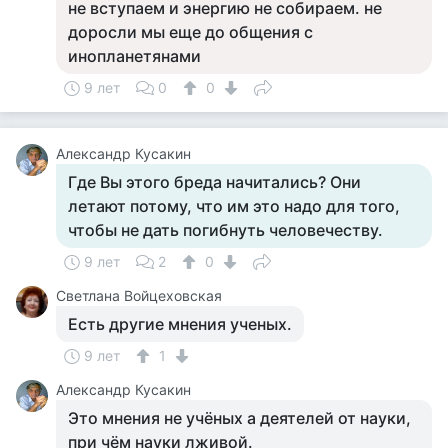
не вступаем и энергию не собираем. не
доросли мы еще до общения с
инопланетянами
9 лет
0
0
Александр Кусакин
Где Вы этого бреда начитались? Они
летают потому, что им это надо для того,
чтобы не дать погибнуть человечеству.
9 лет
2
0
Светлана Войцеховская
Есть другие мнения ученых.
9 лет
1
Александр Кусакин
Это мнения не учёных а деятелей от науки,
при чём науки лживой.