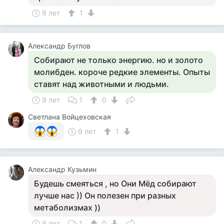
9 лет
1
Александр Буглов
Собирают не только энергию. но и золото
молибден. короче редкие элементы. Опыты
ставят над животными и людьми.
9 лет
1
0
Светлана Войцеховская
9 лет
1
Aлександр Кузьмин
Будешь смеяться , но Они Мёд собирают
лучше нас )) Он полезен при разных
метаболизмах ))
9 лет
1
0