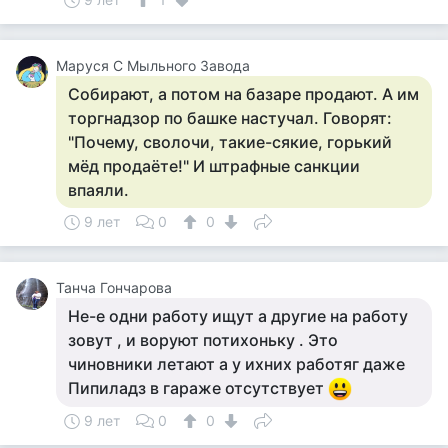
Маруся С Мыльного Завода
Собирают, а потом на базаре продают. А им
торгнадзор по башке настучал. Говорят:
"Почему, сволочи, такие-сякие, горький
мёд продаёте!" И штрафные санкции
впаяли.
9 лет
0
0
Танча Гончарова
Не-е одни работу ищут а другие на работу
зовут , и воруют потихоньку . Это
чиновники летают а у ихних работяг даже
Пипиладз в гараже отсутствует
9 лет
0
0