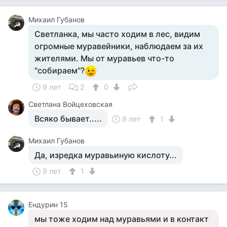
Михаил Губанов
Светланка, мы часто ходим в лес, видим
огромные муравейники, наблюдаем за их
жителями. Мы от муравьев что-то
"собираем"?
9 лет
2
0
Светлана Войцеховская
Всяко бывает.....
9 лет
1
Михаил Губанов
Да, изредка муравьиную кислоту...
9 лет
1
Ендурин 15
мы тоже ходим над муравьями и в контакт