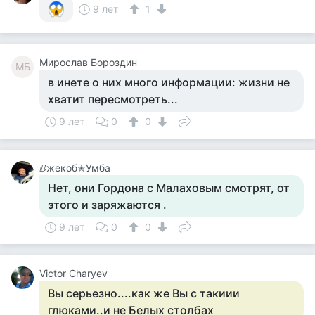
9 лет
1
Мирослав Бороздин
МБ
в инете о них много информации: жизни не
хватит пересмотреть...
9 лет
0
0
ⅅжекоб✭Умба
Нет, они Гордона с Малаховым смотрят, от
этого и заряжаются .
9 лет
0
0
Victor Charyev
Вы серьезно....как же Вы с такиии
глюками..и не Белых столбах