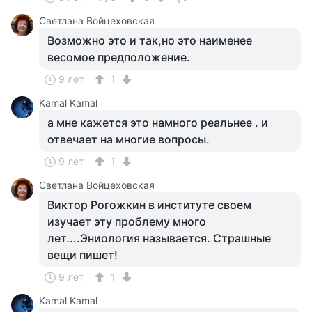
Светлана Войцеховская
Возможно это и так,но это наименее
весомое предположение.
9 лет
1
Kamal Kamal
а мне кажется это намного реальнее . и
отвечает на многие вопросы.
9 лет
1
Светлана Войцеховская
Виктор Рогожкин в институте своем
изучает эту проблему много
лет....Эниология называется. Страшные
вещи пишет!
9 лет
1
Kamal Kamal