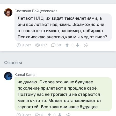
Светлана Войцеховская
Летают НЛО, их видят тысячелетиями, а
они все летают над нами....Возможно,они
от нас что-то имеют,например, собирают
Психическую энергию,как мы мед от пчел?
9 лет
617
68
3
Ответы
Kamal Kamal
не думаю. Скорее это наше будущее
поколение прилетают в прошлое своё.
Поэтому нас не трогают и не стараются
менять что то. Может останавливают от
глупостей. Все таки они наше будущее
9 лет
6
0