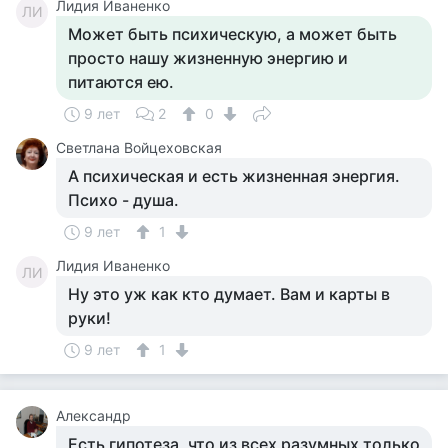
Лидия Иваненко
ЛИ
Может быть психическую, а может быть
просто нашу жизненную энергию и
питаются ею.
9 лет
2
0
Светлана Войцеховская
А психическая и есть жизненная энергия.
Психо - душа.
9 лет
1
Лидия Иваненко
ЛИ
Ну это уж как кто думает. Вам и карты в
руки!
9 лет
1
Александр
Есть гипотеза, что из всех разумных только