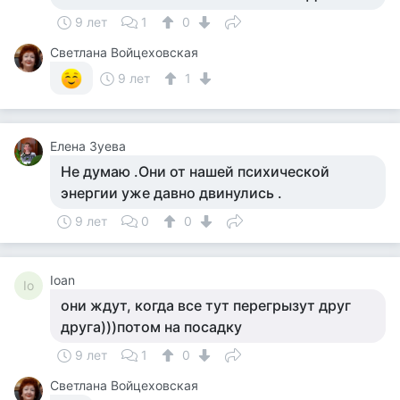
9 лет
1
0
Светлана Войцеховская
9 лет
1
Елена Зуева
Не думаю .Они от нашей психической
энергии уже давно двинулись .
9 лет
0
0
Ioan
Io
они ждут, когда все тут перегрызут друг
друга)))потом на посадку
9 лет
1
0
Светлана Войцеховская