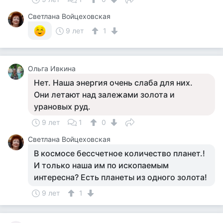
Светлана Войцеховская
9 лет
1
Ольга Ивкина
Нет. Наша энергия очень слаба для них.
Они летают над залежами золота и
урановых руд.
9 лет
1
0
Светлана Войцеховская
В космосе бессчетное количество планет.!
И только наша им по ископаемым
интересна? Есть планеты из одного золота!
9 лет
1