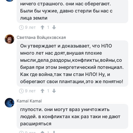
ничего страшного. они нас оберегают.
Были бы чужие, давно стерли бы нас с
лица земли
9 лет
1
Светлана Войцеховская
Он утверждает и доказывает, что НЛО
много лет нас доят,внушая плохие
мысли,дела,раздоры,конфликты,войны,со
бирая при этом энергетический потенциал.
Как где война,так там стаи НЛО! Ну, и
оберегают свои плантации,это же понятно!
9 лет
1
Kamal Kamal
глупости. они могут враз уничтожить
людей. в конфликтах как раз таки не дают
расширяться
9 лет
1