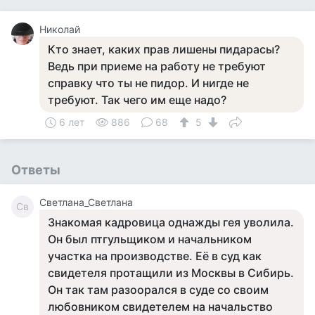
Николай
Кто знает, каких прав лишены пидарасы?
Ведь при приеме на работу не требуют
справку что ты не пидор. И нигде не
требуют. Так чего им еще надо?
6 лет
886
68
5
Ответы
Светлана_Светлана
Св
Знакомая кадровица однажды гея уволила.
Он был птгульщиком и начальником
участка на производстве. Её в суд как
свидетеля протащили из Москвы в Сибирь.
Он так там разоорался в суде со своим
любовником свидетелем на начальство