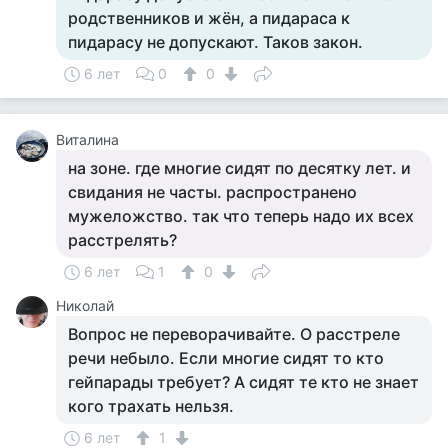
родственников и жён, а пидараса к
пидарасу не допускают. Таков закон.
6 лет
0
0
Виталина
на зоне. где многие сидят по десятку лет. и
свидания не часты. распространено
мужеложство. так что теперь надо их всех
расстрелять?
6 лет
1
0
Николай
Вопрос не переворачивайте. О расстреле
речи небыло. Если многие сидят то кто
гейпарады требует? А сидят те кто не знает
кого трахать нельзя.
6 лет
1