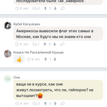
последователи были Так ,наверное .
6 лет
0
0
Rafail Kanyukaev
Америкосы вывесили флаг этих самых в
Москве, как будто мы не знаем кто они
6 лет
1
0
Кошка На Раскаленной Крыше.
6 лет
1
Она
Он
ваще не в курсе, как они
живут.посмотреть, что ли, гейпорно? не
вытошнит?
6 лет
0
0