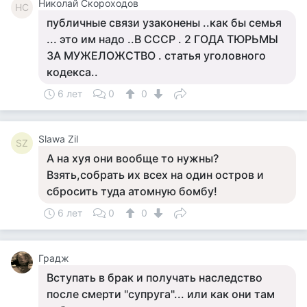
Николай Скороходов
НС
публичные связи узаконены ..как бы семья
... это им надо ..В СССР . 2 ГОДА ТЮРЬМЫ
ЗА МУЖЕЛОЖСТВО . статья уголовного
кодекса..
6 лет
0
0
Slawa Zil
SZ
А на хуя они вообще то нужны?
Взять,собрать их всех на один остров и
сбросить туда атомную бомбу!
6 лет
0
0
Градж
Вступать в брак и получать наследство
после смерти "супруга"... или как они там