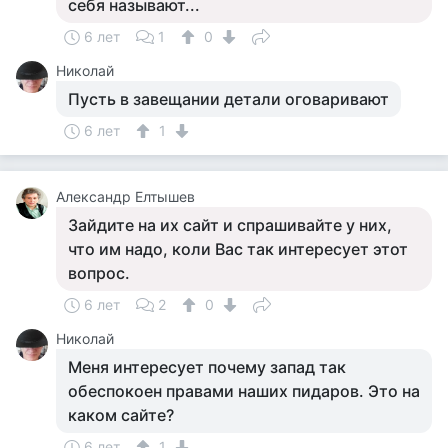
себя называют...
6 лет
1
0
Николай
Пусть в завещании детали оговаривают
6 лет
1
Александр Елтышев
Зайдите на их сайт и спрашивайте у них,
что им надо, коли Вас так интересует этот
вопрос.
6 лет
2
0
Николай
Меня интересует почему запад так
обеспокоен правами наших пидаров. Это на
каком сайте?
6 лет
1