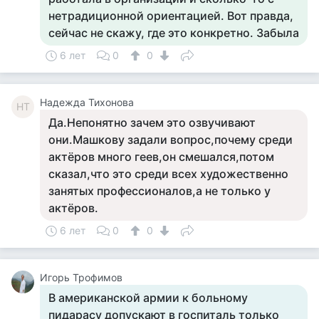
нетрадиционной ориентацией. Вот правда,
сейчас не скажу, где это конкретно. Забыла
6 лет
0
0
Надежда Тихонова
НТ
Да.Непонятно зачем это озвучивают
они.Машкову задали вопрос,почему среди
актёров много геев,он смешался,потом
сказал,что это среди всех художественно
занятых профессионалов,а не только у
актёров.
6 лет
0
0
Игорь Трофимов
В американской армии к больному
пидарасу допускают в госпиталь только