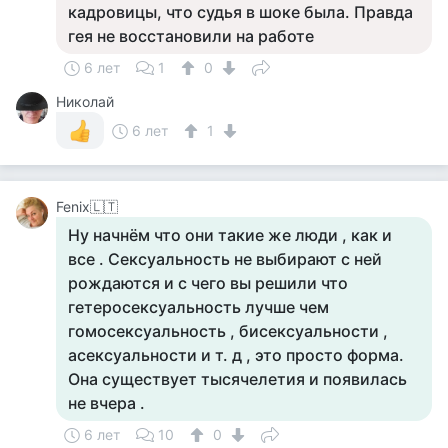
кадровицы, что судья в шоке была. Правда
гея не восстановили на работе
6 лет
1
0
Николай
6 лет
1
Fenix🇱🇹
Ну начнём что они такие же люди , как и
все . Сексуальность не выбирают с ней
рождаются и с чего вы решили что
гетеросексуальность лучше чем
гомосексуальность , бисексуальности ,
асексуальности и т. д , это просто форма.
Она существует тысячелетия и появилась
не вчера .
6 лет
10
0