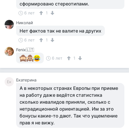
сформировано стереотипами.
6 лет
1
Николай
Нет фактов так не валите на других
6 лет
1
Fenix🇱🇹
6 лет
1
Екатерина
Ек
А в некоторых странах Европы при приеме
на работу даже ведётся статистика
сколько инвалидов приняли, сколько с
нетрадиционной ориентацией. Им за это
бонусы какие-то дают. Так что ущемление
прав я не вижу.