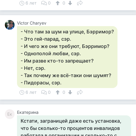
6 лет
0
0
Victor Charyev
- Что там за шум на улице, Бэрримор?
- Это гей-парад, сэр.
- И чего же они требуют, Бэрримор?
- Однополой любви, сэр.
- Им разве кто-то запрещает?
- Нет, сэр.
- Так почему же всё-таки они шумят?
- Пидорасы, сэр.
6 лет
0
0
Екатерина
Ек
Кстати, заграницей даже есть установка,
что бы сколько-то процентов инвалидов
работала в организации и сколько-то с