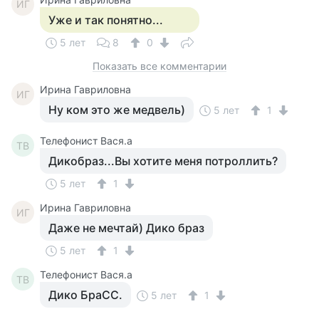
ИГ
Уже и так понятно...
5 лет
8
0
Показать все комментарии
Ирина Гавриловна
ИГ
Ну ком это же медвель)
5 лет
1
Телефонист Вася.а
ТВ
Дикобраз...Вы хотите меня потроллить?
5 лет
1
Ирина Гавриловна
ИГ
Даже не мечтай) Дико браз
5 лет
1
Телефонист Вася.а
ТВ
Дико БраСС.
5 лет
1