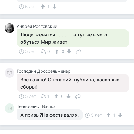
5 лет
1
Андрей Ростовский
Люди женятся-.......... а тут не в чего
обуться Мир живет
5 лет
0
0
Господин Дроссельмейер
ГД
Всё важно! Сценарий, публика, кассовые
сборы!
5 лет
1
0
Телефонист Вася.а
ТВ
А призы?На фестивалях.
5 лет
1