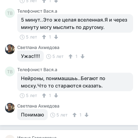
5 лет
1
Телефонист Вася.а
ТВ
5 минут..Это же целая вселенная.Я и через
минуту могу мыслить по другому.
5 лет
1
Светлана Ахмедова
Ужас!!!!
5 лет
1
Телефонист Вася.а
ТВ
Нейроны, понимашшьь..Бегают по
мосху.Что то стараются сказать.
5 лет
1
Светлана Ахмедова
Понимаю
5 лет
1
Ирина Гавриловна