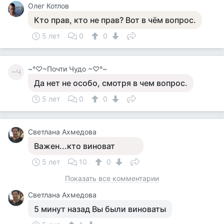
Олег Котлов
Кто прав, кто не прав? Вот в чём вопрос.
5 лет
0
0
~°♡~Почти Чудо ~♡°~
~Ч
Да нет не особо, смотря в чем вопрос.
5 лет
0
0
Светлана Ахмедова
Важен...кто виноват
5 лет
10
0
Показать все комментарии
Светлана Ахмедова
5 минут назад Вы были виноваты