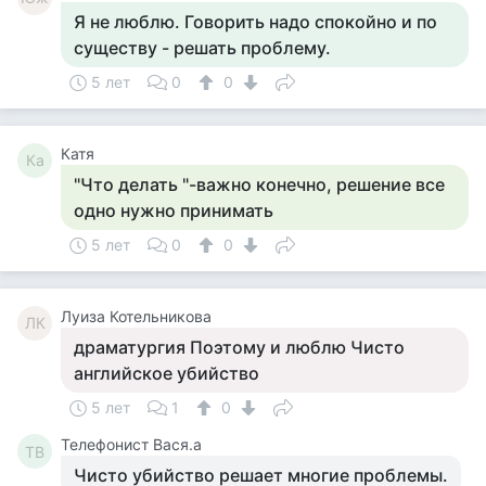
Я не люблю. Говорить надо спокойно и по
существу - решать проблему.
5 лет
0
0
Катя
Ка
"Что делать "-важно конечно, решение все
одно нужно принимать
5 лет
0
0
Луиза Котельникова
ЛК
драматургия Поэтому и люблю Чисто
английское убийство
5 лет
1
0
Телефонист Вася.а
ТВ
Чисто убийство решает многие проблемы.