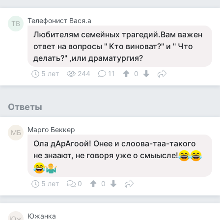
Телефонист Вася.а
ТВ
Любителям семейных трагедий.Вам важен
ответ на вопросы " Кто виноват?" и " Что
делать?" ,или драматургия?
5 лет
244
11
0
Ответы
Mарго Беккер
MБ
Ола дАрАгоой! Онее и слоова-таа-такого
не знаают, не говоря уже о смыысле!
5 лет
0
0
Южанка
Юж