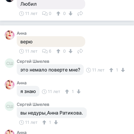
Любил
11 лет
0
0
Анна
верю
11 лет
6
0
Сергей Шмелев
СШ
это немало поверте мне?
11 лет
1
Анна
я знаю
11 лет
1
Сергей Шмелев
СШ
вы недуры,Анна Ратикова.
11 лет
1
Анна