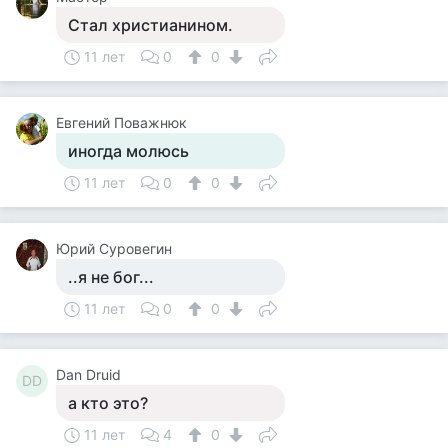
Стал христианином.
11 лет
0
0
Евгений Поважнюк
иногда молюсь
11 лет
0
0
Юрий Суровегин
..я не бог...
11 лет
0
0
Dan Druid
DD
а кто это?
11 лет
4
0