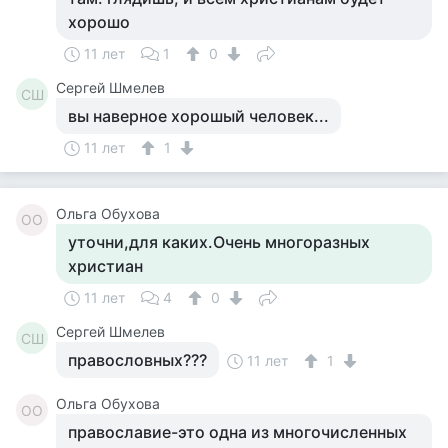
хорошо
11 лет
1
0
Сергей Шмелев
СШ
вы наверное хорошый человек...
11 лет
1
Ольга Обухова
ОО
уточни,для каких.Очень многоразных
христиан
11 лет
4
0
Сергей Шмелев
СШ
правословных???
11 лет
1
Ольга Обухова
ОО
православие-это одна из многочисленных