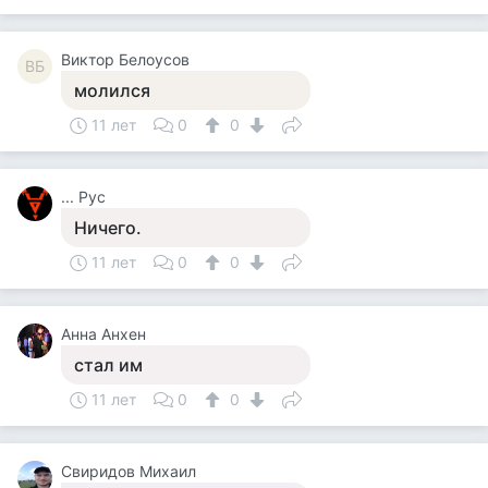
Виктор Белоусов
ВБ
молился
11 лет
0
0
... Рус
Ничего.
11 лет
0
0
Анна Анхен
стал им
11 лет
0
0
Свиридов Михаил