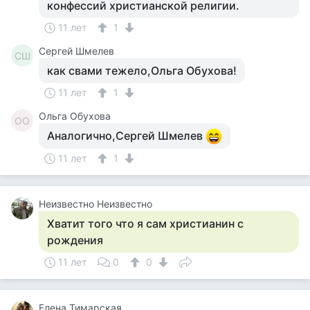
конфессий христианской религии.
11 лет
1
Сергей Шмелев
СШ
как свами тежело,Ольга Обухова!
11 лет
1
Ольга Обухова
ОО
Аналогично,Сергей Шмелев
11 лет
1
Неизвестно Неизвестно
Хватит того что я сам христианин с
рождения
11 лет
0
0
Елена Тимарская