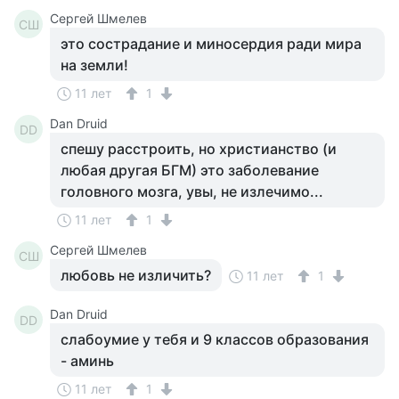
Сергей Шмелев
СШ
это сострадание и миносердия ради мира
на земли!
11 лет
1
Dan Druid
DD
спешу расстроить, но христианство (и
любая другая БГМ) это заболевание
головного мозга, увы, не излечимо...
11 лет
1
Сергей Шмелев
СШ
любовь не изличить?
11 лет
1
Dan Druid
DD
слабоумие у тебя и 9 классов образования
- аминь
11 лет
1