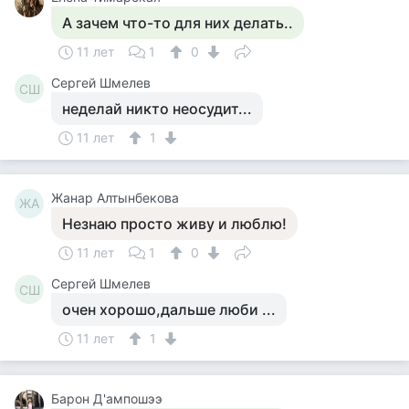
А зачем что-то для них делать..
11 лет
1
0
Сергей Шмелев
СШ
неделай никто неосудит...
11 лет
1
Жанар Алтынбекова
ЖА
Незнаю просто живу и люблю!
11 лет
1
0
Сергей Шмелев
СШ
очен хорошо,дальше люби ...
11 лет
1
Барон Д'ампошээ