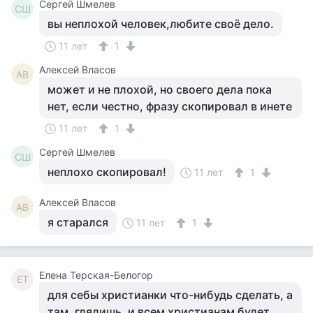
Сергей Шмелев
СШ
вы неплохой человек,любите своё дело.
11 лет
1
Алексей Власов
АВ
может и не плохой, но своего дела пока
нет, если честно, фразу скопировал в инете
11 лет
1
Сергей Шмелев
СШ
неплохо скопировал!
11 лет
1
Алексей Власов
АВ
я старался
11 лет
1
Елена Терская-Белогор
ЕТ
для себы христианки что-нибудь сделать, а
там. глядишь, и всем христианам будет