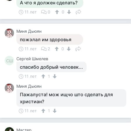
А что я должен сделать?
11 лет
0
0
Миня Дьюян
пожэлал им здоровья
11 лет
2
0
Сергей Шмелев
СШ
спасибо добрый человек...
11 лет
1
Миня Дьюян
Пажалуста! мож ищчо што сделать для
христиан?
11 лет
1
Мастер