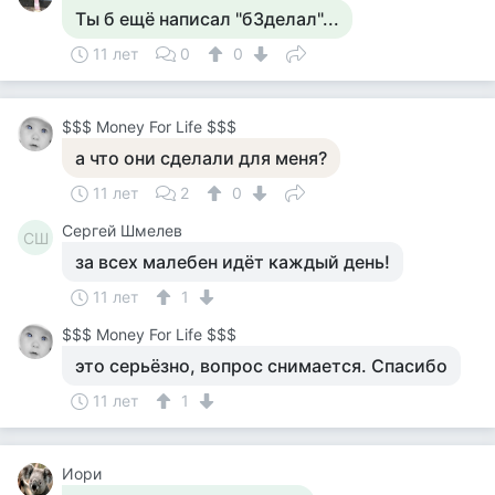
Ты б ещё написал "бЗделал"...
11 лет
0
0
$$$ Money For Life $$$
а что они сделали для меня?
11 лет
2
0
Сергей Шмелев
СШ
за всех малебен идёт каждый день!
11 лет
1
$$$ Money For Life $$$
это серьёзно, вопрос снимается. Спасибо
11 лет
1
Иори