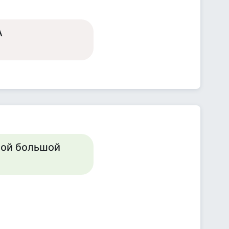
А
ной большой