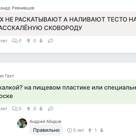
сандр Ревнивцев
Х НЕ РАСКАТЫВАЮТ А НАЛИВАЮТ ТЕСТО Н
АССКАЛЁНУЮ СКОВОРОДУ
 лет
0
0
л Гехт
калкой? на пищевом пластике или специаль
оске
 лет
5
0
Андрей Абидов
Правильно
5 лет
1