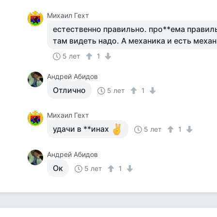
Михаил Гехт
естественно правильно. про**ема правиль
там видеть надо. А механика и есть меха
5 лет
1
Андрей Абидов
Отлично
5 лет
1
Михаил Гехт
удачи в **инах
5 лет
1
Андрей Абидов
Ок
5 лет
1