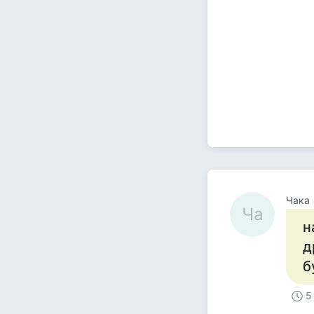
Чака
Ча
н
д
б
5