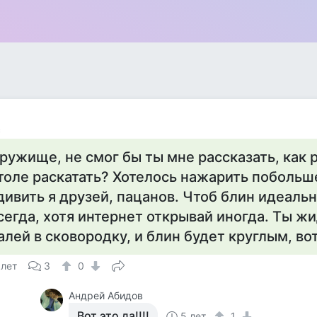
с
ружище, не смог бы ты мне рассказать, как 
толе раскатать? Хотелось нажарить побольш
дивить я друзей, пацанов. Чтоб блин идеаль
сегда, хотя интернет открывай иногда. Ты ж
алей в сковородку, и блин будет круглым, вот
 лет
3
0
Андрей Абидов
Вот это да!!!!
5 лет
1