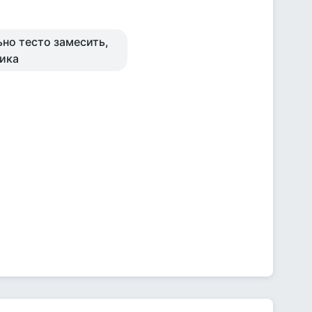
но тесто замесить,
ника