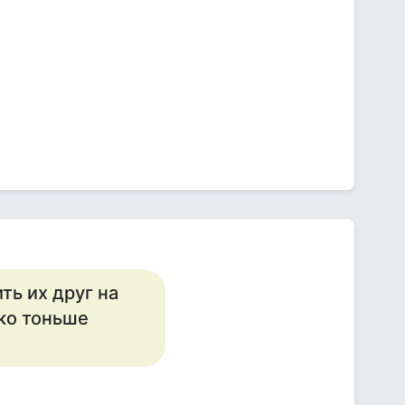
ть их друг на
ько тоньше