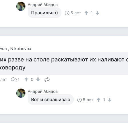
Андрей Абидов
Правильно)
5 лет
1
da , Nikoiaevna
 их разве на столе раскатывают их наливают 
ковороду
 лет
1
0
Андрей Абидов
Вот и спрашиваю
5 лет
1