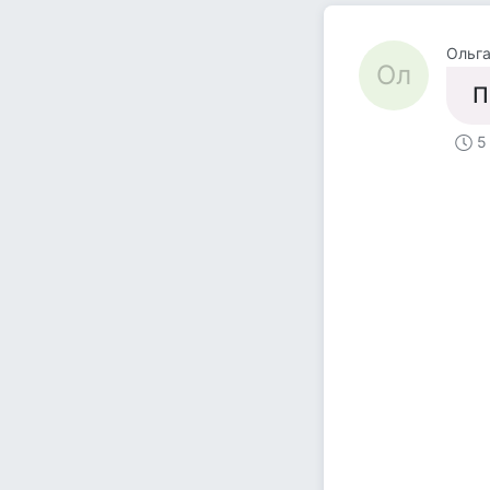
Ольг
Ол
П
5