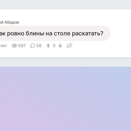
ей Абидов
ак ровно блины на столе раскатать?
 лет
597
58
0