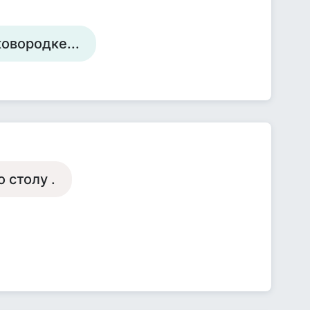
ковородке...
 столу .