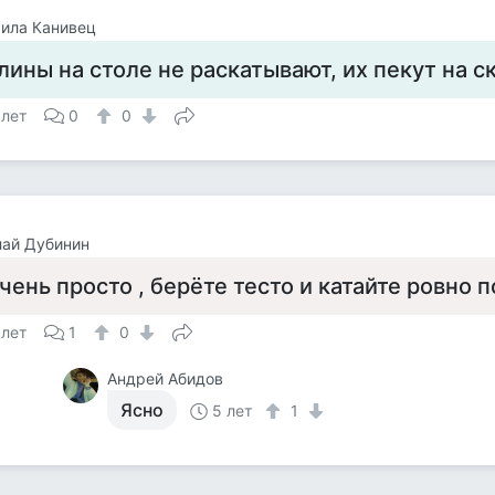
ила Канивец
лины на столе не раскатывают, их пекут на с
 лет
0
0
лай Дубинин
чень просто , берёте тесто и катайте ровно по
 лет
1
0
Андрей Абидов
Ясно
5 лет
1