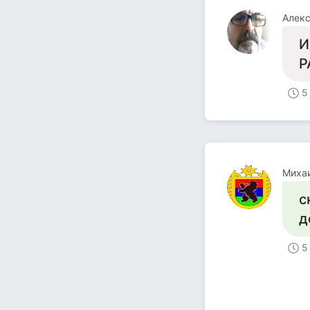
Алек
И
Р
5
Михаи
с
д
5