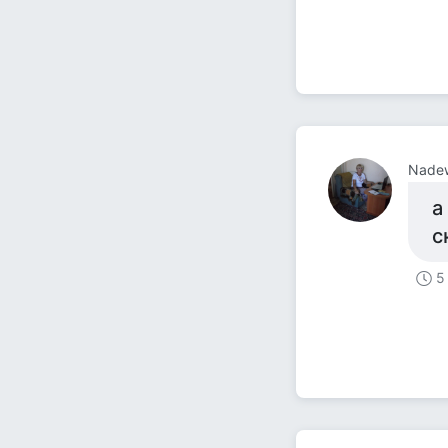
Nadew
а
с
5