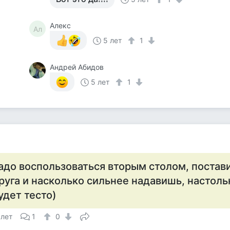
Алекс
Ал
5 лет
1
Андрей Абидов
5 лет
1
адо воспользоваться вторым столом, постави
руга и насколько сильнее надавишь, настол
удет тесто)
 лет
1
0