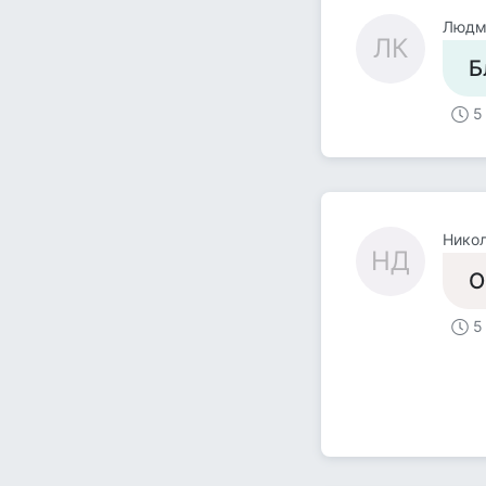
Людм
ЛК
Б
5
Нико
НД
О
5