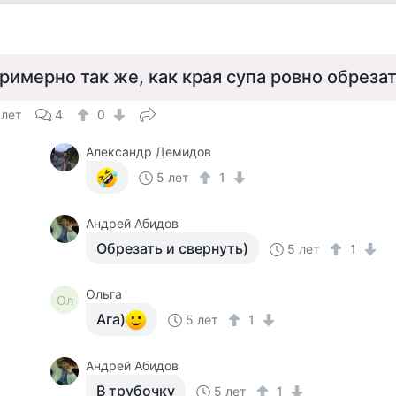
а
римерно так же, как края супа ровно обрезат
 лет
4
0
Александр Демидов
5 лет
1
Андрей Абидов
Обрезать и свернуть)
5 лет
1
Ольга
Ол
Ага)
5 лет
1
Андрей Абидов
В трубочку
5 лет
1