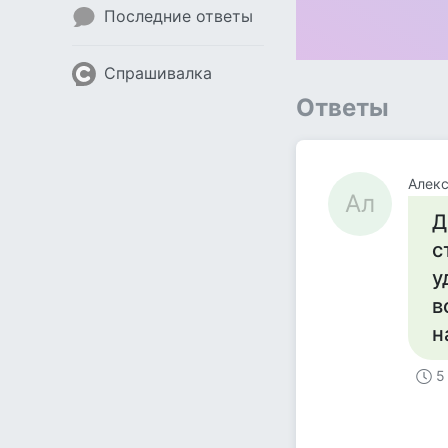
Последние ответы
Спрашивалка
Ответы
Алек
Ал
Д
с
у
в
н
5