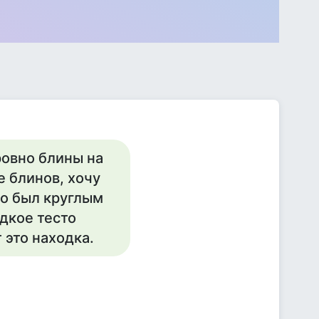
ровно блины на
е блинов, хочу
но был круглым
идкое тесто
 это находка.