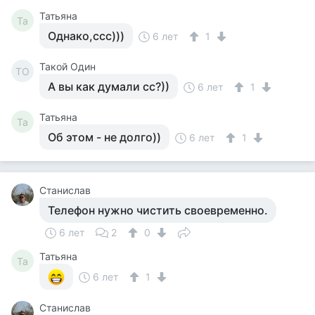
Татьяна
Та
Однако,ссс)))
6 лет
1
Такой Один
ТО
А вы как думали сс?))
6 лет
1
Татьяна
Та
Об этом - не долго))
6 лет
1
Станислав
Телефон нужно чистить своевременно.
6 лет
2
0
Татьяна
Та
6 лет
1
Станислав