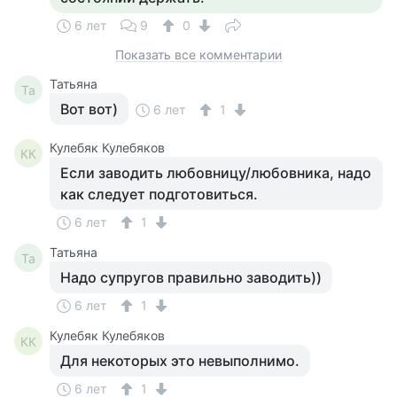
6 лет
9
0
Показать все комментарии
Татьяна
Та
Вот вот)
6 лет
1
Кулебяк Кулебяков
КК
Если заводить любовницу/любовника, надо
как следует подготовиться.
6 лет
1
Татьяна
Та
Надо супругов правильно заводить))
6 лет
1
Кулебяк Кулебяков
КК
Для некоторых это невыполнимо.
6 лет
1