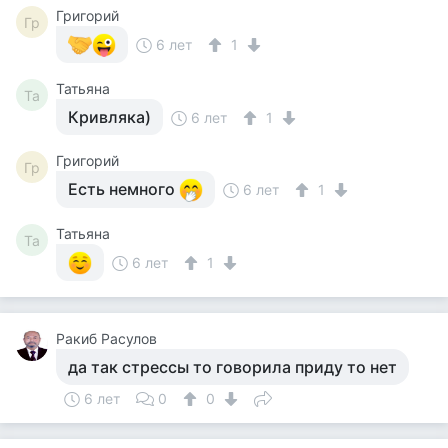
Григорий
Гр
6 лет
1
Татьяна
Та
Кривляка)
6 лет
1
Григорий
Гр
Есть немного
6 лет
1
Татьяна
Та
6 лет
1
Ракиб Расулов
да так стрессы то говорила приду то нет
6 лет
0
0