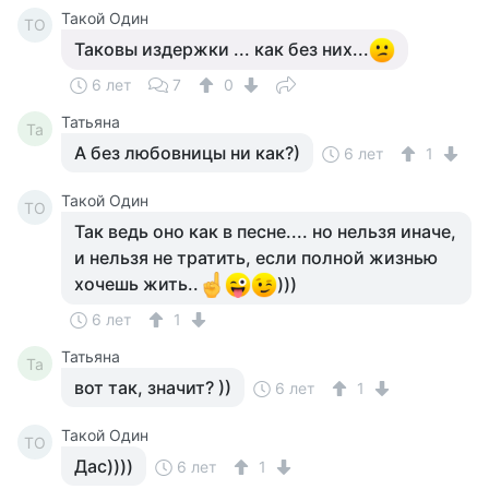
Такой Один
ТО
Таковы издержки ... как без них...
6 лет
7
0
Татьяна
Та
А без любовницы ни как?)
6 лет
1
Такой Один
ТО
Так ведь оно как в песне.... но нельзя иначе,
и нельзя не тратить, если полной жизнью
хочешь жить..
)))
6 лет
1
Татьяна
Та
вот так, значит? ))
6 лет
1
Такой Один
ТО
Дас))))
6 лет
1