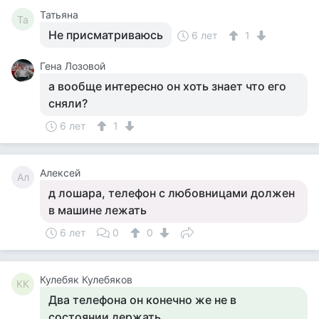
Татьяна
Та
Не присматриваюсь
6 лет
1
Гена Лозовой
а вообще интересно он хоть знает что его
сняли?
6 лет
1
Алексей
Ал
д лошара, телефон с любовницами должен
в машине лежать
6 лет
0
0
Кулебяк Кулебяков
КК
Два телефона он конечно же не в
состоянии держать.