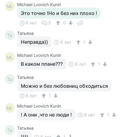
Michael Lvovich Kunin
ML
Это точно !Но и без них плохо !
6 лет
5
0
Татьяна
Та
Неправда))
6 лет
1
Michael Lvovich Kunin
ML
В каком плане???
6 лет
1
Татьяна
Та
Можно и без любовниц обходиться
6 лет
1
Michael Lvovich Kunin
ML
! А они ,что не люди !
6 лет
1
Татьяна
Та
))))
6 лет
1