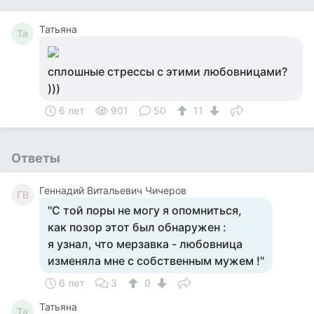
Татьяна
Та
сплошные стрессы с этими любовницами?
)))
6 лет
901
50
11
Ответы
Геннадий Витальевич Чичеров
ГВ
"С той поры не могу я опомниться,
как позор этот был обнаружен :
я узнал, что мерзавка - любовница
изменяла мне с собственным мужем !"
6 лет
3
0
Татьяна
Та