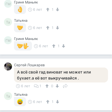
Гриня Маньяк
ГМ
6 лет
1
Татьяна
Та
6 лет
1
Гриня Маньяк
ГМ
6 лет
1
Сергей Лошкарев
А всё свой гад виноват не может или
бухает.а её вот выкручивайся .
6 лет
1
0
Татьяна
Та
6 лет
1