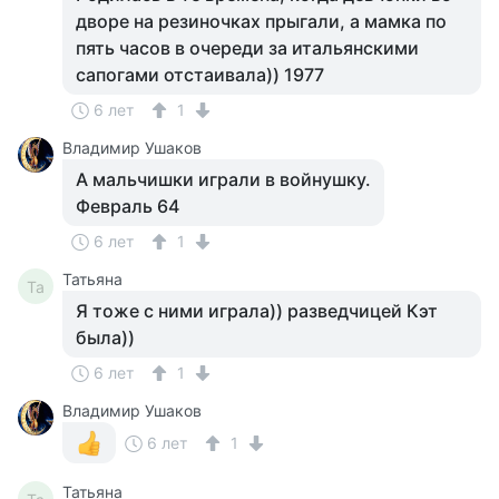
дворе на резиночках прыгали, а мамка по
пять часов в очереди за итальянскими
сапогами отстаивала)) 1977
6 лет
1
Владимир Ушаков
А мальчишки играли в войнушку.
Февраль 64
6 лет
1
Татьяна
Та
Я тоже с ними играла)) разведчицей Кэт
была))
6 лет
1
Владимир Ушаков
6 лет
1
Татьяна