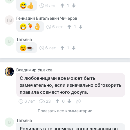
6 лет
1
Геннадий Витальевич Чичеров
ГВ
6 лет
1
Татьяна
Та
6 лет
1
Владимир Ушаков
С любовницами все может быть
замечательно, если изначально обговорить
правила совместного досуга.
6 лет
23
0
Показать все комментарии
Татьяна
Та
Родилась в те времена, когда девчонки во