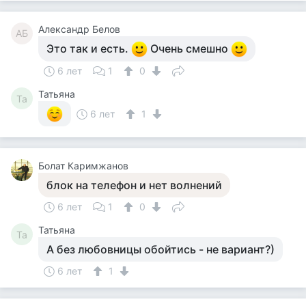
Александр Белов
АБ
Это так и есть.
Очень смешно
6 лет
1
0
Татьяна
Та
6 лет
1
Болат Каримжанов
блок на телефон и нет волнений
6 лет
1
0
Татьяна
Та
А без любовницы обойтись - не вариант?)
6 лет
1