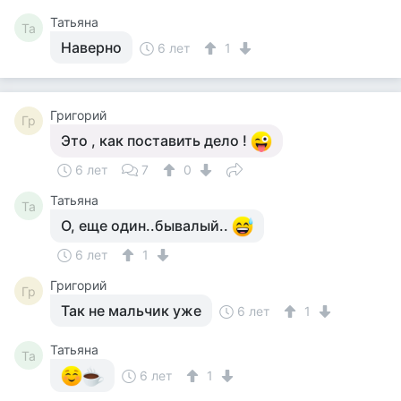
Татьяна
Та
Наверно
6 лет
1
Григорий
Гр
Это , как поставить дело !
6 лет
7
0
Татьяна
Та
О, еще один..бывалый..
6 лет
1
Григорий
Гр
Так не мальчик уже
6 лет
1
Татьяна
Та
6 лет
1