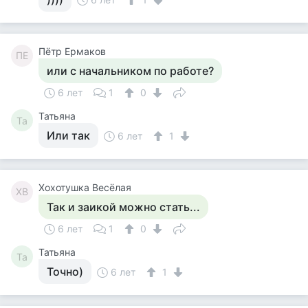
Пётр Ермаков
ПЕ
или с начальником по работе?
6 лет
1
0
Татьяна
Та
Или так
6 лет
1
Хохотушка Весёлая
ХВ
Так и заикой можно стать...
6 лет
1
0
Татьяна
Та
Точно)
6 лет
1