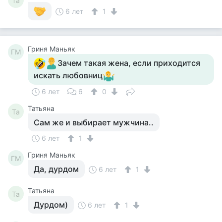
Та
6 лет
1
Гриня Маньяк
ГМ
Зачем такая жена, если приходится
искать любовниц
6 лет
6
0
Татьяна
Та
Сам же и выбирает мужчина..
6 лет
1
Гриня Маньяк
ГМ
Да, дурдом
6 лет
1
Татьяна
Та
Дурдом)
6 лет
1