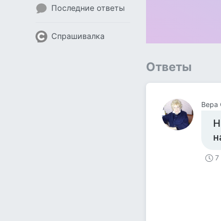
Последние ответы
Спрашивалка
Ответы
Вера 
Н
н
7