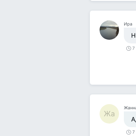
Ира
Н
7
Жанн
Жа
А
7