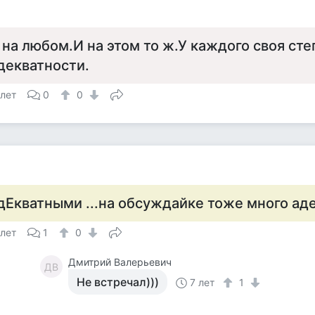
а
 на любом.И на этом то ж.У каждого своя сте
декватности.
 лет
0
0
а
дЕкватными ...на обсуждайке тоже много аде
 лет
1
0
Дмитрий Валерьевич
ДВ
Не встречал)))
7 лет
1