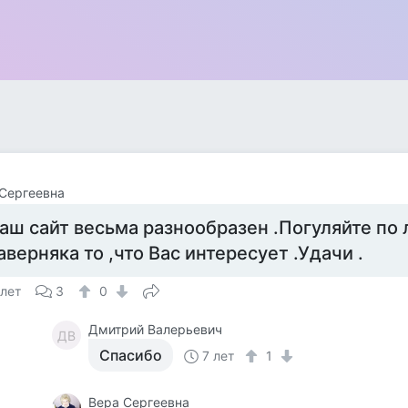
Сергеевна
аш сайт весьма разнообразен .Погуляйте по 
аверняка то ,что Вас интересует .Удачи .
 лет
3
0
Дмитрий Валерьевич
ДВ
Спасибо
7 лет
1
Вера Сергеевна