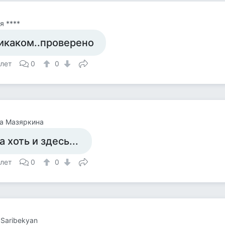
я ****
икаком..проверено
 лет
0
0
а Мазяркина
а хоть и здесь...
 лет
0
0
 Saribekyan