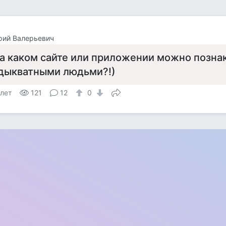
рий Валерьевич
а каком сайте или приложении можно позна
дыкватными людьми?!)
 лет
121
12
0