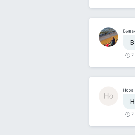
Быва
В
7
Нора
Но
Н
7