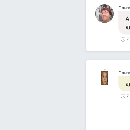
Ольг
А
а
7
Ольг
а
7