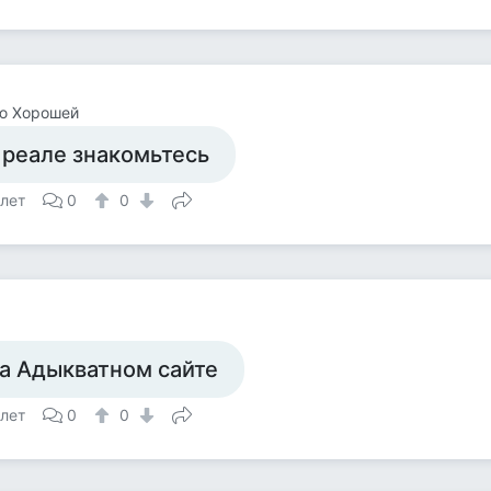
ю Хорошей
 реале знакомьтесь
 лет
0
0
а Адыкватном сайте
 лет
0
0