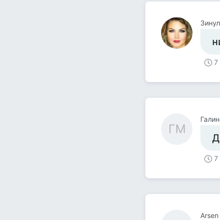
Зинул
н
7
Галин
ГМ
Д
7
Arsen