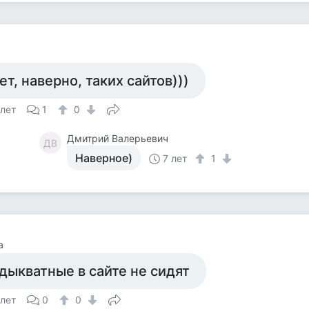
ет, наверно, таких сайтов)))
 лет
1
0
Дмитрий Валерьевич
ДВ
Наверное)
7 лет
1
а
дыкватные в сайте не сидят
 лет
0
0