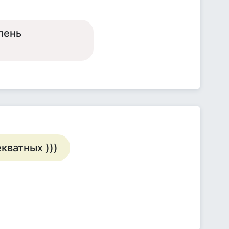
пень
кватных )))