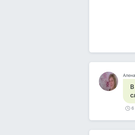
Алена
В
с
6