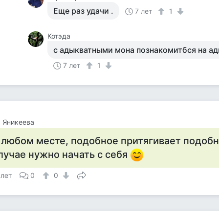
Еще раз удачи .
7 лет
1
Котэда
с адыкватными мона познакомитбся на а
7 лет
1
 Яникеева
 любом месте, подобное притягивает подобн
лучае нужно начать с себя
 лет
0
0