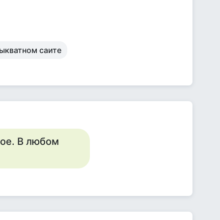
дыкватном саите
ое. В любом