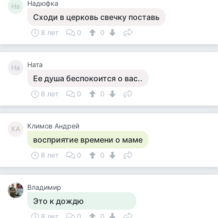
Надюфка
На
Сходи в церковь свечку поставь
8 лет
0
0
Ната
На
Ее душа беспокоится о вас..
8 лет
0
0
Климов Андрей
КА
восприятие времени о маме
8 лет
0
0
Владимир
Это к дождю
8 лет
0
0