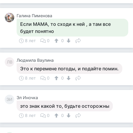
Галина Пименова
Если МАМА, то сходи к ней , а там все
будет понятно
8 лет
0
0
Людмила Ваулина
ЛВ
Это к перемене погоды, и подайте помин.
8 лет
0
0
Эл Иночка
ЭИ
это знак какой то, будьте осторожны
8 лет
0
0