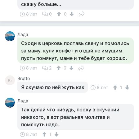
скажу больше...
8 лет
0
0
Лада
Сходи в церковь поставь свечу и помолись
за маму, купи конфет и отдай не имущим
пусть помянут, маме и тебе будет хорошо.
8 лет
2
0
Brutto
Br
Я скучаю по ней жуть как
8 лет
1
Лада
Так делай что нибудь, проку в скучании
никакого, а вот реальная молитва и
помянуть надо.
8 лет
1