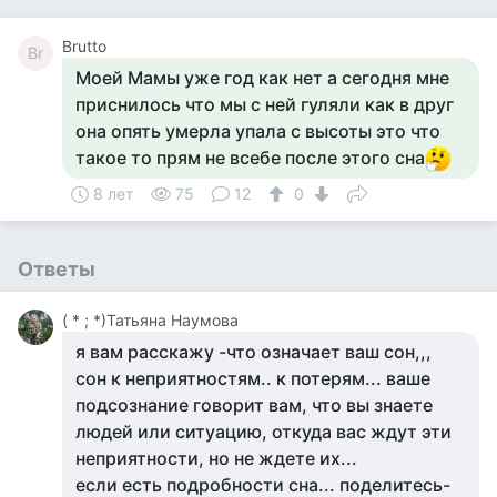
Brutto
Br
Моей Мамы уже год как нет а сегодня мне
приснилось что мы с ней гуляли как в друг
она опять умерла упала с высоты это что
такое то прям не всебе после этого сна
8 лет
75
12
0
Ответы
( * ; *)Татьяна Наумова
я вам расскажу -что означает ваш сон,,,
сон к неприятностям.. к потерям... ваше
подсознание говорит вам, что вы знаете
людей или ситуацию, откуда вас ждут эти
неприятности, но не ждете их...
если есть подробности сна... поделитесь-