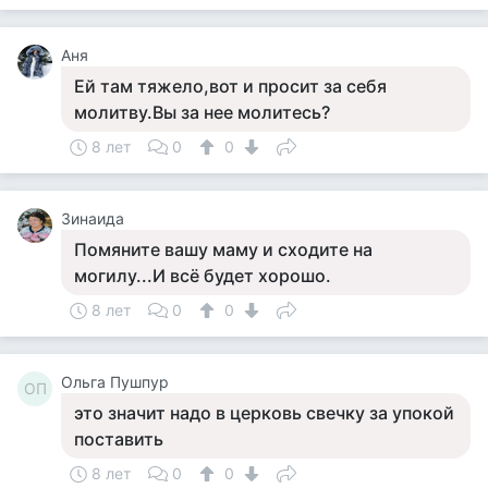
Аня
Ей там тяжело,вот и просит за себя
молитву.Вы за нее молитесь?
8 лет
0
0
Зинаида
Помяните вашу маму и сходите на
могилу...И всё будет хорошо.
8 лет
0
0
Ольга Пушпур
ОП
это значит надо в церковь свечку за упокой
поставить
8 лет
0
0