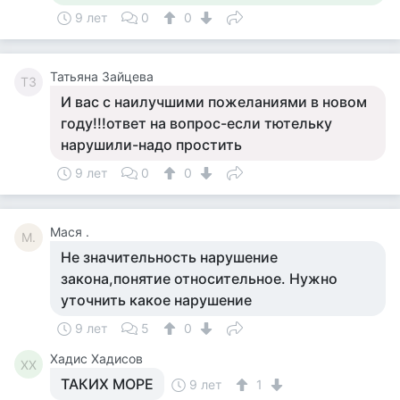
9 лет
0
0
Татьяна Зайцева
ТЗ
И вас с наилучшими пожеланиями в новом
году!!!ответ на вопрос-если тютельку
нарушили-надо простить
9 лет
0
0
Мася .
М.
Не значительность нарушение
закона,понятие относительное. Нужно
уточнить какое нарушение
9 лет
5
0
Хадис Хадисов
ХХ
ТАКИХ МОРЕ
9 лет
1