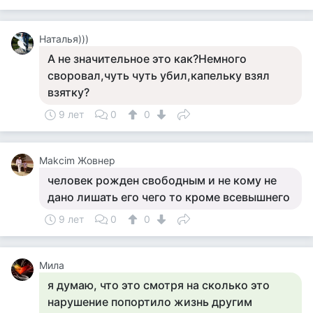
Наталья)))
А не значительное это как?Немного
своровал,чуть чуть убил,капельку взял
взятку?
9 лет
0
0
Makcim Жовнер
человек рожден свободным и не кому не
дано лишать его чего то кроме всевышнего
9 лет
0
0
Мила
я думаю, что это смотря на сколько это
нарушение попортило жизнь другим