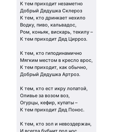
К тем приходит незаметно
Добрый Дедушка Склероз
К тем, кто дринкает нехило
Водку, пиво, кальвадос,
Ром, коньяк, вискарь, текилу –
К тем приходит Дед Цирроз.
К тем, кто гиподинамично
Мягким местом в кресло врос,
К тем приходит, как обычно,
Добрый Дедушка Артроз.
К тем, кто ест икру лопатой,
Оливье за возом воз,
Огурцы, кефир, купаты –
К тем приходит Дед Понос.
К тем, кто зол и невоздержан,
И всегда бубнит под нос,