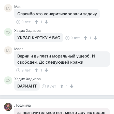
Мася .
М.
Спасибо что конкритизировали задачу
9 лет
1
Хадис Хадисов
ХХ
УКРАЛ КУРТКУ У ВАС
9 лет
1
Мася .
М.
Верни и выплати моральный ущерб. И
свободен. До следующей кражи
9 лет
1
Хадис Хадисов
ХХ
ВАРИАНТ
9 лет
1
Людмила
за незначительное нет, много других видов