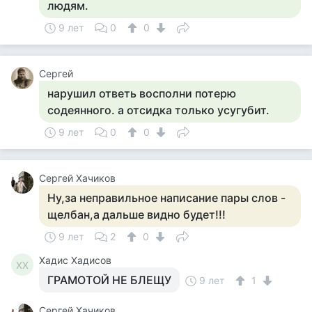
людям.
9 лет
0
0
Сергей
нарушил ответь восполни потерю
содеянного. а отсидка только усугубит.
9 лет
0
0
Сергей Хачиков
Ну,за неправильное написание пары слов -
щелбан,а дальше видно будет!!!
9 лет
2
0
Хадис Хадисов
ХХ
ГРАМОТОЙ НЕ БЛЕЩУ
9 лет
1
Сергей Хачиков