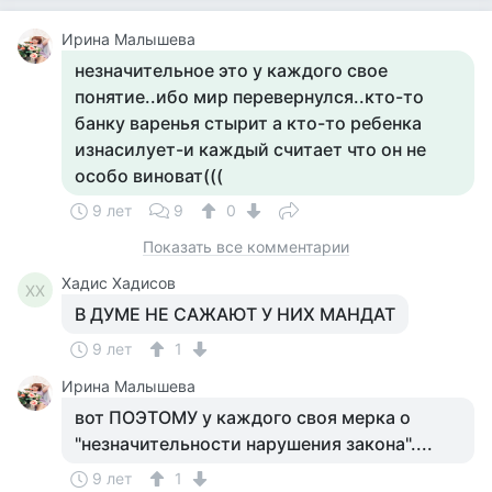
Ирина Малышева
незначительное это у каждого свое
понятие..ибо мир перевернулся..кто-то
банку варенья стырит а кто-то ребенка
изнасилует-и каждый считает что он не
особо виноват(((
9 лет
9
0
Показать все комментарии
Хадис Хадисов
ХХ
В ДУМЕ НЕ САЖАЮТ У НИХ МАНДАТ
9 лет
1
Ирина Малышева
вот ПОЭТОМУ у каждого своя мерка о
"незначительности нарушения закона"....
9 лет
1