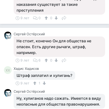
наказания существует за такие
преступления
9 лет
0
0
Сергей Остёрский
Не стоит, конечно Он для общества не
опасен. Есть другие рычаги, штраф,
например.
9 лет
6
0
Хадис Хадисов
ХХ
Штраф заплатил и хулигань?
9 лет
1
Сергей Остёрский
Ну, хулиганов надо сажать. Имеется в виду
неопасные для общества правонарушения.