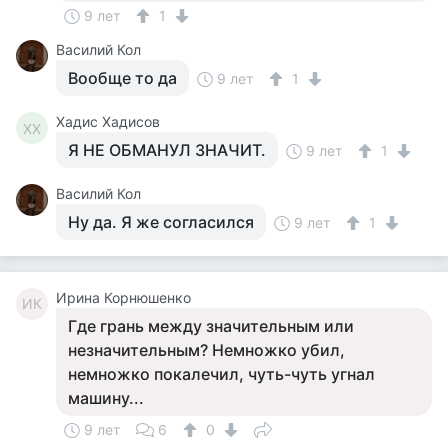
9 лет
1
Василий Кол
Вообще то да
9 лет
1
Хадис Хадисов
ХХ
Я НЕ ОБМАНУЛ ЗНАЧИТ.
9 лет
1
Василий Кол
Ну да. Я же согласился
9 лет
1
Ирина Корнюшенко
ИК
Где грань между значительным или
незначительным? Немножко убил,
немножко покалечил, чуть-чуть угнал
машину...
9 лет
6
0