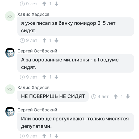
9 лет
1
Хадис Хадисов
ХХ
я уже писал за банку помидор 3-5 лет
сидят.
9 лет
1
Сергей Остёрский
А за ворованные миллионы - в Госдуме
сидят.
9 лет
1
Хадис Хадисов
ХХ
НЕ ПОВЕРИШЬ НЕ СИДЯТ
9 лет
1
Сергей Остёрский
Или вообще прогуливают, только числятся
депутатами.
9 лет
1