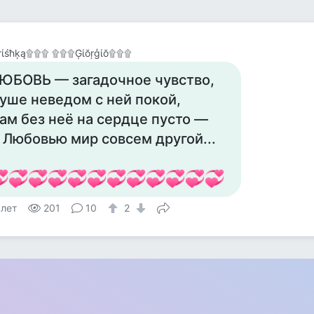
ŗίśħķą۩۩۩ ۩۩۩Ģίŏŗģίŏ۩۩۩
ЮБОВЬ — загадочное чувство,
уше неведом с ней покой,
ам без неё на сердце пусто —
 Любовью мир совсем другой...
 лет
201
10
2