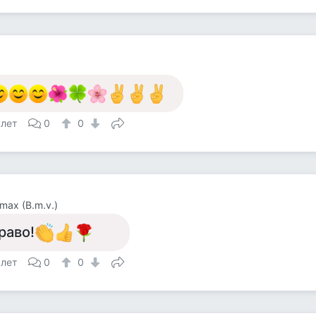
 лет
0
0
max (B.m.v.)
раво!
 лет
0
0