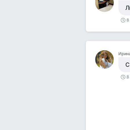
Л
8
Ирина
С
8