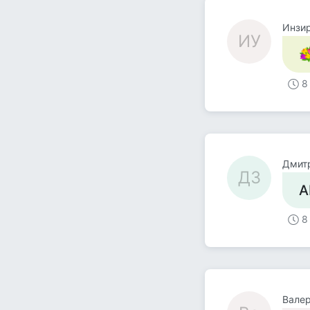
Инзи
ИУ
8
Дмит
ДЗ
А
8
Вале