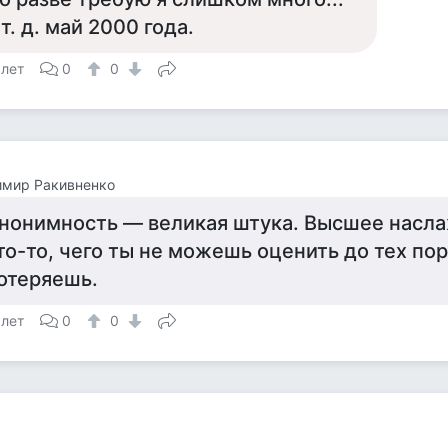
 т. д. май 2000 года.
 лет
0
0
имир Ракивненко
нонимность — великая штука. Высшее насла
то-то, чего ты не можешь оценить до тех пор
отеряешь.
 лет
0
0