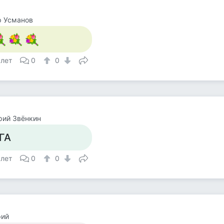
р Усманов
 лет
0
0
рий Звёнкин
ГА
 лет
0
0
рий