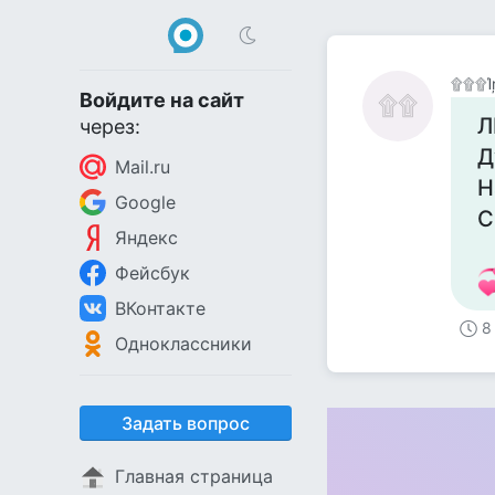
۩۩۩Ί
Войдите на сайт
۩۩
Л
через:
Д
Mail.ru
Н
Google
С
Яндекс
Фейсбук
ВКонтакте
8
Одноклассники
Задать вопрос
Главная страница