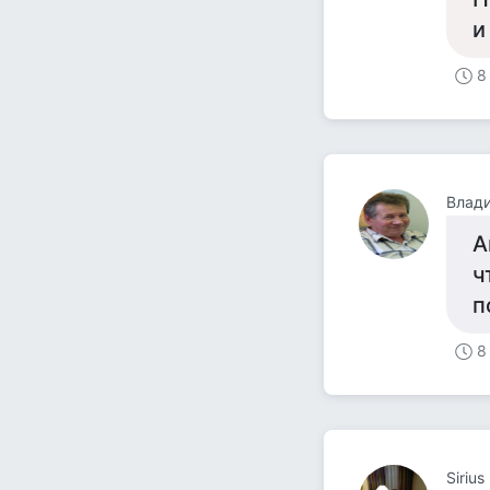
и
8
Влад
А
ч
п
8
Sirius