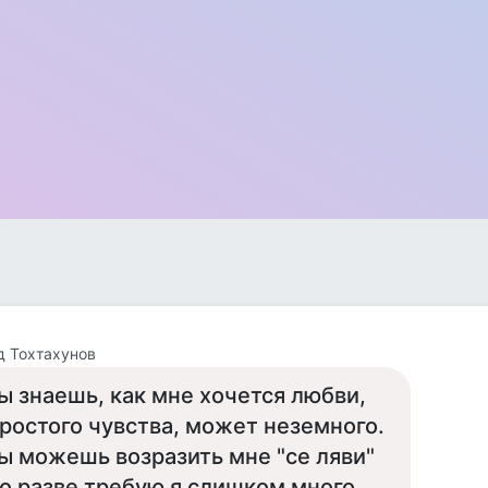
 Тохтахунов
ы знаешь, как мне хочется любви,
ростого чувства, может неземного.
ы можешь возразить мне "се ляви"
о разве требую я слишком много...