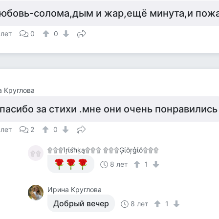
юбовь-солома,дым и жар,ещё минута,и пожар
 лет
0
0
 Круглова
пасибо за стихи .мне они очень понравились
 лет
2
0
۩۩۩Ίŗίśħķą۩۩۩ ۩۩۩Ģίŏŗģίŏ۩۩۩
۩۩
8 лет
1
Ирина Круглова
Добрый вечер
8 лет
1