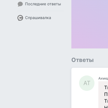
Последние ответы
Спрашивалка
Ответы
Ахмед
АТ
Т
П
Т
Н