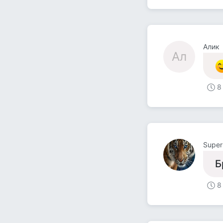
Алик
Ал
8
Super
Б
8