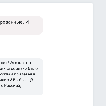
ированные. И
нет? Это как т.н.
ссии стооолько было
когда я прилетел в
лялись! Вы бы ещё
 с Россией,