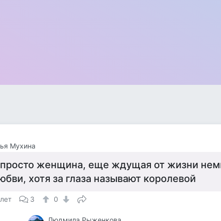
ья Мухина
 просто женщина, еще ждущая от жизни нем
юбви, хотя за глаза называют королевой
 лет
3
0
Людмила Рыженкова