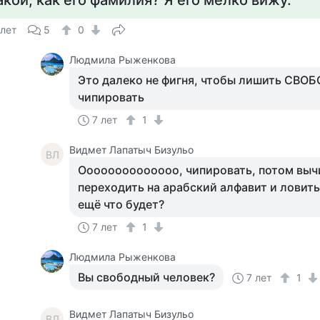
акой, как его фамилия? Я его мелко вижу.
 лет
5
0
Людмила Рыженкова
Это далеко не фигня, чтобы лишить СВО
чипировать
7 лет
1
Видмет Лапатыч Бизульо
ВЛ
Оооооооооооооо, чипировать, потом выч
переходить на арабский алфавит и ловить
ещё что будет?
7 лет
1
Людмила Рыженкова
Вы свободный человек?
7 лет
1
Видмет Лапатыч Бизульо
ВЛ