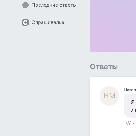
Последние ответы
Спрашивалка
Ответы
Натал
НМ
я
л
7