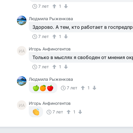
7 лет
1
Людмила Рыженкова
Здорово. А тем, кто работает в госпредп
7 лет
1
Игорь Анфиногентов
ИА
Только в мыслях я свободен от мнения 
7 лет
1
Людмила Рыженкова
7 лет
1
Игорь Анфиногентов
ИА
7 лет
1