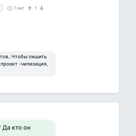
к
7 лет
1
отов..Чтобы лишить
 проект -чипизация,
 Да кто он