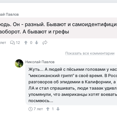
ай Павлов
юдь. Он - разный. Бывают и самоидентифиц
аоборот. А бывают и грефы
 лет
12
0
Показать все комментарии
Николай Павлов
Жуть... А людей с пёсьими головами у нас 
"мексиканский грипп" в своё время. В Ро
разговоров об эпидемии в Калифорнии, а 
ЛА и стал спрашивать, люди таааак удив
упомянули, что американцы хотят воевать
посмеюсь...
7 лет
1