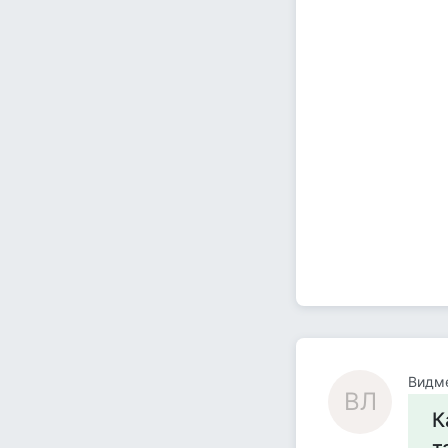
Видме
ВЛ
К