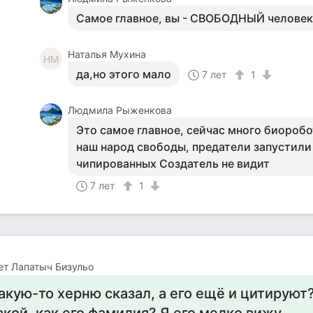
Самое главное, вы - СВОБОДНЫЙ челове
Наталья Мухина
НМ
да,но этого мало
7 лет
1
Людмила Рыженкова
Это самое главное, сейчас много биороб
наш народ свободы, предатели запустили
чипированных Создатель не видит
7 лет
1
т Лапатыч Бизульо
акую-то херню сказал, а его ещё и цитируют?