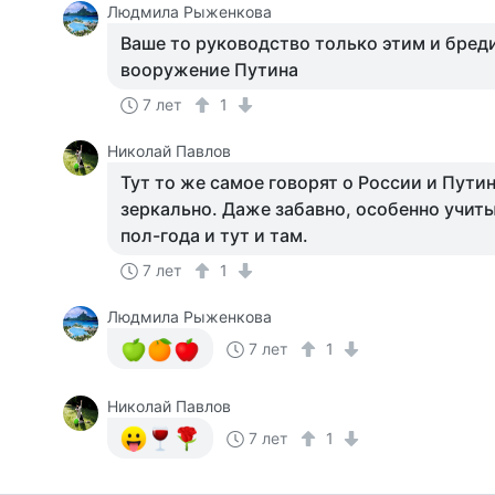
Людмила Рыженкова
Ваше то руководство только этим и бред
вооружение Путина
7 лет
1
Николай Павлов
Тут то же самое говорят о России и Пути
зеркально. Даже забавно, особенно учиты
пол-года и тут и там.
7 лет
1
Людмила Рыженкова
7 лет
1
Николай Павлов
7 лет
1