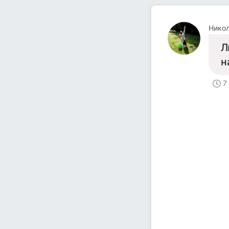
Никол
Л
н
7