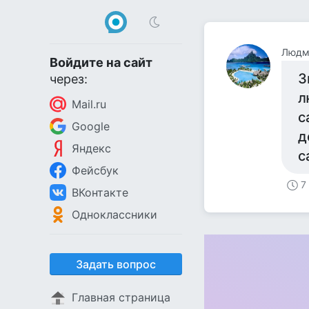
Людм
Войдите на сайт
З
через:
л
Mail.ru
с
Google
д
Яндекс
с
Фейсбук
7
ВКонтакте
Одноклассники
Задать вопрос
Главная страница