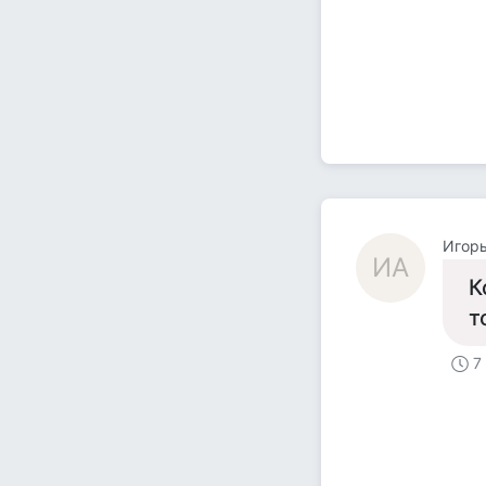
Игорь
ИА
К
т
7