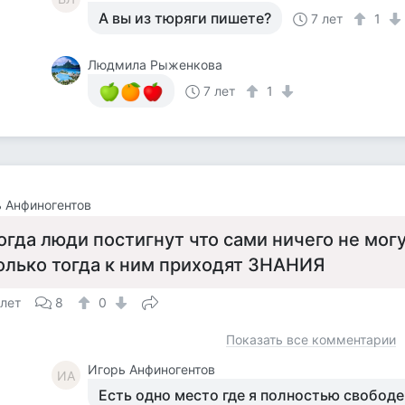
А вы из тюряги пишете?
7 лет
1
Людмила Рыженкова
7 лет
1
 Анфиногентов
огда люди постигнут что сами ничего не могу
олько тогда к ним приходят ЗНАНИЯ
 лет
8
0
Показать все комментарии
Игорь Анфиногентов
ИА
Есть одно место где я полностью свободен