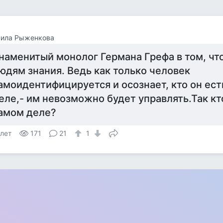
ила Рыженкова
наменитый монолог Германа Грефа в том, что
юдям знания. Ведь как только человек
амоидентифицируется и осознает, кто он ест
еле,- им невозможно будет управлять.Так кт
амом деле?
 лет
171
21
1