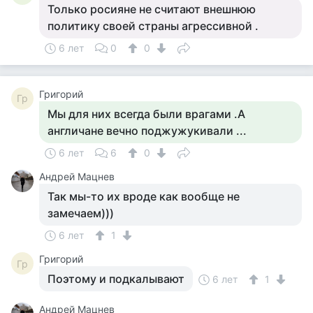
Только росияне не считают внешнюю
политику своей страны агрессивной .
6 лет
0
0
Григорий
Гр
Мы для них всегда были врагами .А
англичане вечно поджужукивали ...
6 лет
6
0
Андрей Мацнев
Так мы-то их вроде как вообще не
замечаем)))
6 лет
1
Григорий
Гр
Поэтому и подкалывают
6 лет
1
Андрей Мацнев