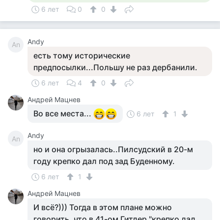
6 лет
0
0
Andy
An
есть тому исторические
предпосылки...Польшу не раз дербанили.
6 лет
4
0
Андрей Мацнев
Во все места...
6 лет
1
Andy
An
но и она огрызалась..Пилсудский в 20-м
году крепко дал под зад Буденному.
6 лет
1
Андрей Мацнев
И всё?))) Тогда в этом плане можно
говорить, что в 41-ом Гитлер "крепко дал