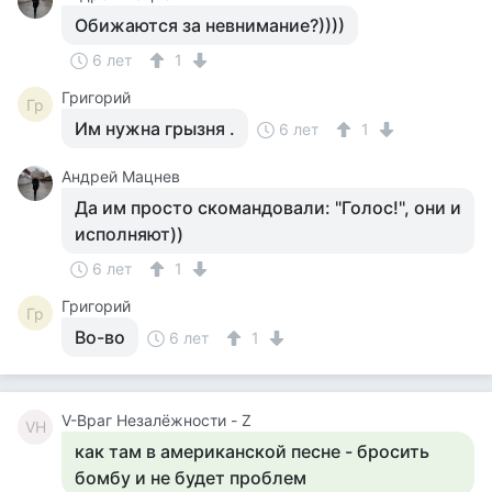
Обижаются за невнимание?))))
6 лет
1
Григорий
Гр
Им нужна грызня .
6 лет
1
Андрей Мацнев
Да им просто скомандовали: "Голос!", они и
исполняют))
6 лет
1
Григорий
Гр
Во-во
6 лет
1
V-Враг Незалёжности - Z
VН
как там в американской песне - бросить
бомбу и не будет проблем