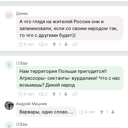
Денис
Де
А что глядя на жителей России они и
запаниковали, если со своим народом так,
то что с другими будет))
6 лет
0
0
🧚‍♀️Ева
🧚‍
Нам территория Польши пригодится!!
Агрессоры- сектанты- вурдалаки! Что с нас
возьмешь? Дикий народ
6 лет
2
0
Андрей Мацнев
Варвары, одно слово....
6 лет
1
🧚‍♀️Ева
🧚‍