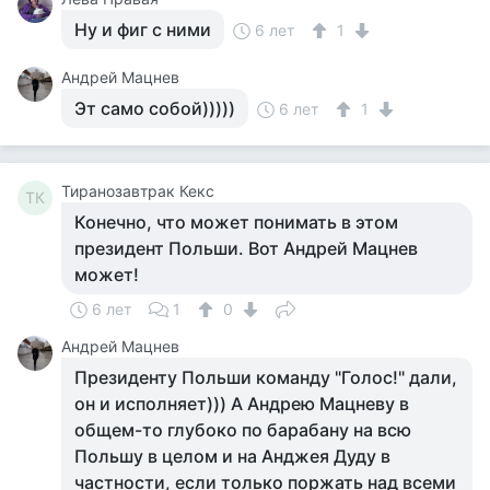
Ну и фиг с ними
6 лет
1
Андрей Мацнев
Эт само собой)))))
6 лет
1
Тиранозавтрак Кекс
ТК
Конечно, что может понимать в этом
президент Польши. Вот Андрей Мацнев
может!
6 лет
1
0
Андрей Мацнев
Президенту Польши команду "Голос!" дали,
он и исполняет))) А Андрею Мацневу в
общем-то глубоко по барабану на всю
Польшу в целом и на Анджея Дуду в
частности, если только поржать над всеми