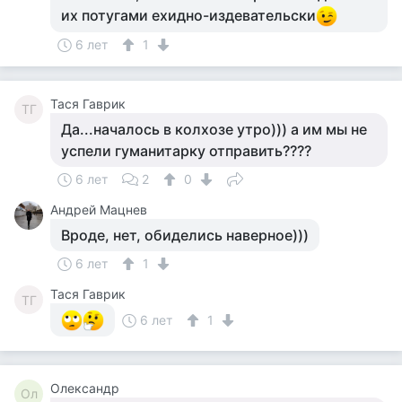
их потугами ехидно-издевательски
6 лет
1
Тася Гаврик
ТГ
Да...началось в колхозе утро))) а им мы не
успели гуманитарку отправить????
6 лет
2
0
Андрей Мацнев
Вроде, нет, обиделись наверное)))
6 лет
1
Тася Гаврик
ТГ
6 лет
1
Олександр
Ол