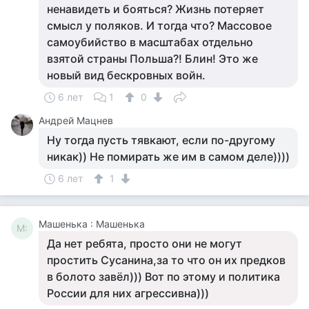
ненавидеть и бояться? Жизнь потеряет
смысл у поляков. И тогда что? Массовое
самоубийство в масштабах отдельно
взятой страны Польша?! Блин! Это же
новый вид бескровных войн.
6 лет
1
0
Андрей Мацнев
Ну тогда пусть тявкают, если по-другому
никак)) Не помирать же им в самом деле))))
6 лет
1
Машенька : Машенька
М:
Да нет ребята, просто они не могут
простить Сусанина,за то что он их предков
в болото завёл))) Вот по этому и политика
России для них агрессивна)))