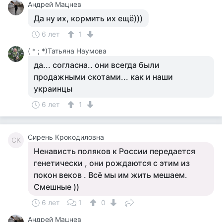
Андрей Мацнев
Да ну их, кормить их ещё)))
6 лет
1
( * ; *)Татьяна Наумова
да... согласна.. они всегда были
продажными скотами... как и наши
украинцы
6 лет
1
Сирень Крокодиловна
СК
Ненависть поляков к России передается
генетически , они рождаются с этим из
покон веков . Всё мы им жить мешаем.
Смешные ))
6 лет
1
0
Андрей Мацнев