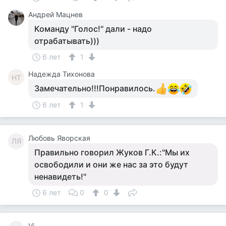
Андрей Мацнев
Команду "Голос!" дали - надо
отрабатывать)))
6 лет
1
Надежда Тихонова
НТ
Замечательно!!!Понравилось.
6 лет
1
Любовь Яворская
ЛЯ
Правильно говорил Жуков Г.К.:"Мы их
освободили и они же нас за это будут
ненавидеть!"
6 лет
0
0
Vi