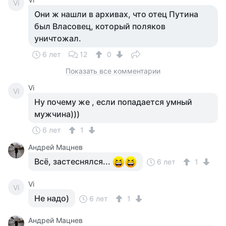
Vi
Они ж нашли в архивах, что отец Путина
был Власовец, который поляков
уничтожал.
6 лет
12
0
Показать все комментарии
Vi
Vi
Ну почему же , если попадается умный
мужчина)))
6 лет
1
Андрей Мацнев
Всё, застеснялся...
6 лет
1
Vi
Vi
Не надо)
6 лет
1
Андрей Мацнев