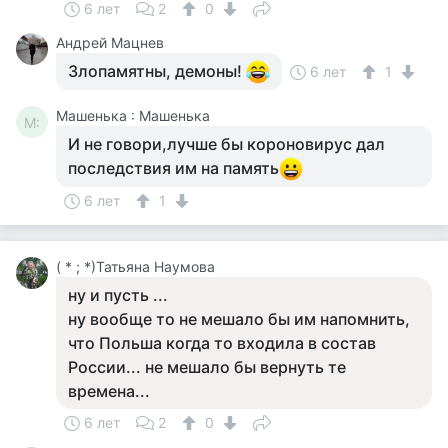
6 лет
2
0
Андрей Мацнев
Злопамятны, демоны!
6 лет
1
Машенька : Машенька
М:
И не говори,лучше бы короновирус дал
последствия им на память
6 лет
1
( * ; *)Татьяна Наумова
ну и пусть ...
ну вообще то не мешало бы им напомнить,
что Польша когда то входила в состав
России... не мешало бы вернуть те
времена...
6 лет
2
0