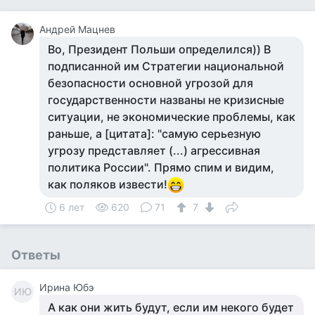
Андрей Мацнев
Во, Президент Польши определился)) В
подписанной им Стратегии национальной
безопасности основной угрозой для
государственности названы не кризисные
ситуации, не экономические проблемы, как
раньше, а [цитата]: "самую серьезную
угрозу представляет (...) агрессивная
политика России". Прямо спим и видим,
как поляков извести!
6 лет
620
71
7
Ответы
Ирина Юбэ
ИЮ
А как они жить будут, если им некого будет