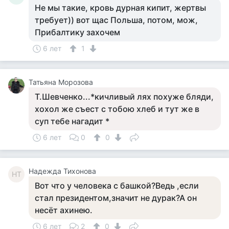
Не мы такие, кровь дурная кипит, жертвы
требует)) вот щас Польша, потом, мож,
Прибалтику захочем
6 лет
1
Татьяна Морозова
Т.Шевченко...*кичливый лях похуже бляди,
хохол же съест с тобою хлеб и тут же в
суп тебе нагадит *
6 лет
0
0
Надежда Тихонова
НТ
Вот что у человека с башкой?Ведь ,если
стал президентом,значит не дурак?А он
несёт ахинею.
6 лет
2
0