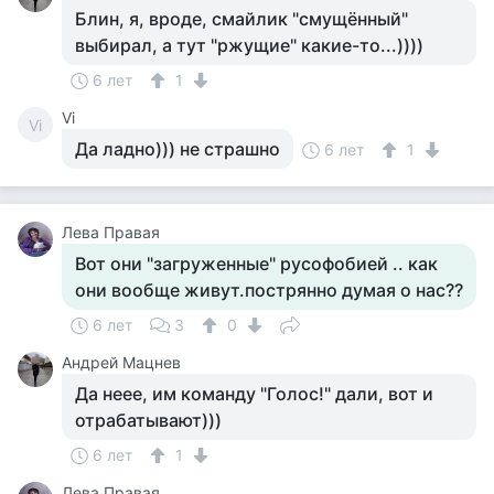
Блин, я, вроде, смайлик "смущённый"
выбирал, а тут "ржущие" какие-то...))))
6 лет
1
Vi
Vi
Да ладно))) не страшно
6 лет
1
Лева Правая
Вот они "загруженные" русофобией .. как
они вообще живут.пострянно думая о нас??
6 лет
3
0
Андрей Мацнев
Да неее, им команду "Голос!" дали, вот и
отрабатывают)))
6 лет
1
Лева Правая