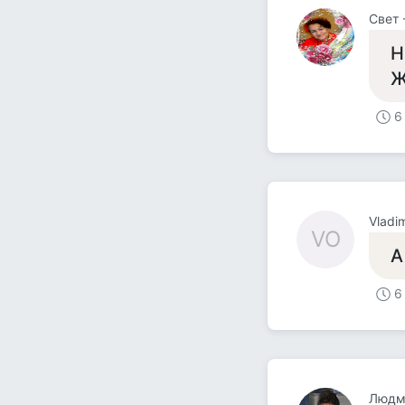
Свет 
Н
Ж
6
Vladi
VO
А
6
Людм