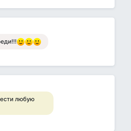
еди!!!
нести любую