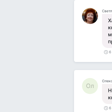
Светл
Х
к
м
п
6
Олек
Ол
Н
к
6