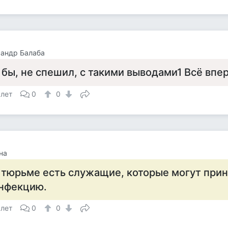
андр Балаба
 бы, не спешил, с такими выводами1 Всё впер
 лет
0
0
на
 тюрьме есть служащие, которые могут при
нфекцию.
 лет
0
0