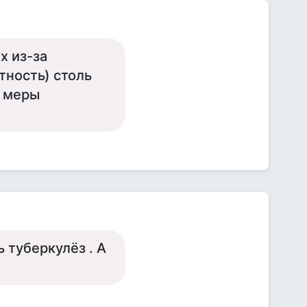
х из-за
тность) столь
е меры
 туберкулёз . А