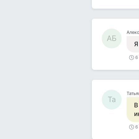
Алекс
АБ
Я
6
Татья
Та
В
и
6