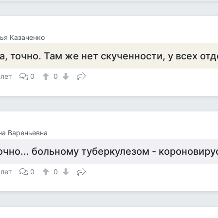
ья Казаченко
а, точно. Там же нет скученности, у всех от
 лет
0
0
на Вареньевна
очно... больному туберкулезом - короновиру
 лет
0
0