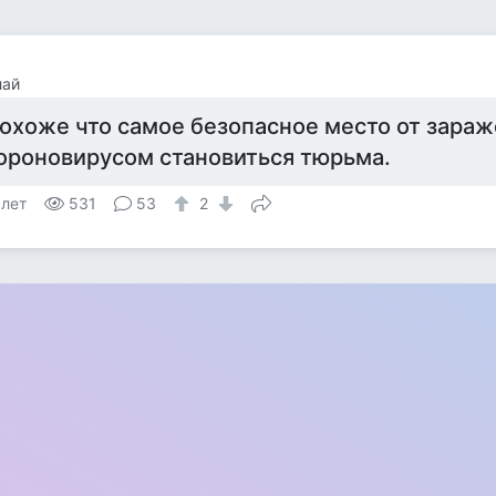
лай
охоже что самое безопасное место от зара
ороновирусом становиться тюрьма.
 лет
531
53
2