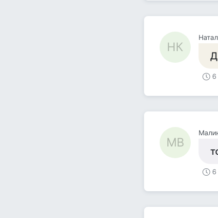
Натал
НК
Д
6
Мали
МВ
т
6