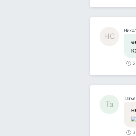
Нико
НС
е
к
6
Татья
Та
н
6