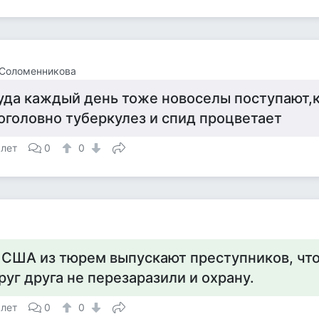
 Соломенникова
уда каждый день тоже новоселы поступают,к
оголовно туберкулез и спид процветает
 лет
0
0
 США из тюрем выпускают преступников, что
руг друга не перезаразили и охрану.
 лет
0
0