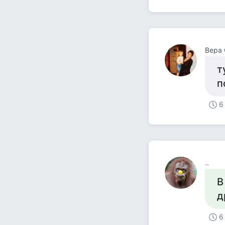
Вера
т
п
6
..
В
д
6