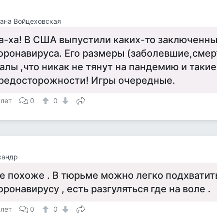
ана Войцеховская
а-ха! В США выпустили каких-то заключенны
оронавируса. Его размеры (заболевшие,смер
алы ,что никак не тянут на пандемию и таки
редосторожности! Игры очередные.
 лет
0
0
сандр
е похоже . В тюрьме можно легко подхватить
оронавирусу , есть разгуляться где на воле .
 лет
0
0