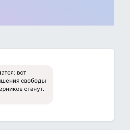
атся: вот
лишения свободы
ерников станут.