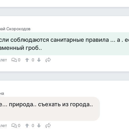
лай Скороходов
сли соблюдаются санитарные правила ... а . ес
аменный гроб..
 лет
0
0
на
е... природа.. съехать из города..
 лет
0
0