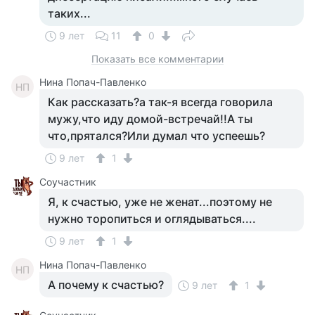
таких...
9 лет
11
0
Показать все комментарии
Нина Попач-Павленко
НП
Как рассказать?а так-я всегда говорила
мужу,что иду домой-встречай!!А ты
что,прятался?Или думал что успеешь?
9 лет
1
Соучастник
Я, к счастью, уже не женат...поэтому не
нужно торопиться и оглядываться....
9 лет
1
Нина Попач-Павленко
НП
А почему к счастью?
9 лет
1