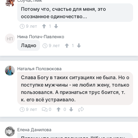
Соучастник
Потому что, счастье для меня, это
осознанное одиночество...
9 лет
1
Нина Попач-Павленко
НП
Ладно
9 лет
1
Наталья Полозюкова
Слава Богу в таких ситуациях не была. Но о
поступке мужчины - не любил жену, только
пользовался. А признаться трус боится, т.
к. его всё устраивало.
9 лет
0
0
Елена Данилова