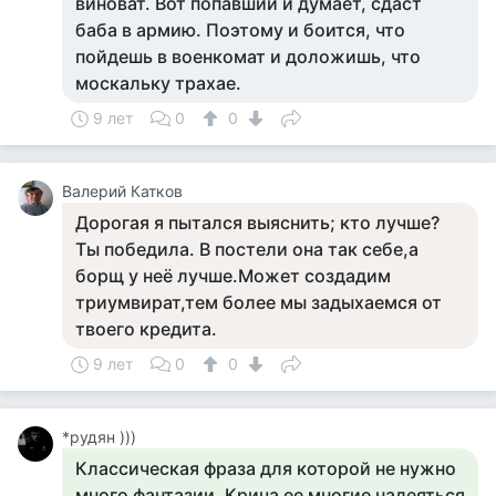
виноват. Вот попавший и думает, сдаст
баба в армию. Поэтому и боится, что
пойдешь в военкомат и доложишь, что
москальку трахае.
9 лет
0
0
Валерий Катков
Дорогая я пытался выяснить; кто лучше?
Ты победила. В постели она так себе,а
борщ у неё лучше.Может создадим
триумвират,тем более мы задыхаемся от
твоего кредита.
9 лет
0
0
*рудян )))
Классическая фраза для которой не нужно
много фантазии. Крича ее многие надеяться