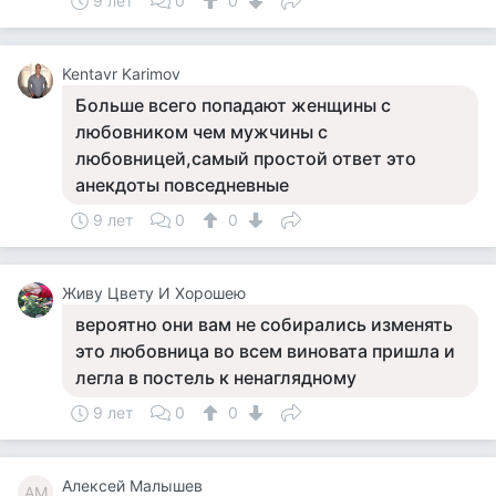
9 лет
0
0
Kentavr Karimov
Больше всего попадают женщины с
любовником чем мужчины с
любовницей,самый простой ответ это
анекдоты повседневные
9 лет
0
0
Живу Цвету И Хорошею
вероятно они вам не собирались изменять
это любовница во всем виновата пришла и
легла в постель к ненаглядному
9 лет
0
0
Алексей Малышев
АМ