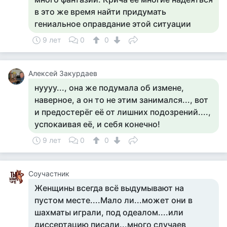
в это же время найти придумать
гениальное оправдание этой ситуации
9 лет
0
0
Алексей Закурдаев
нуууу..., она же подумала об измене,
наверное, а он то не этим занимался..., вот
и предостерёг её от лишних подозрений....,
успокаивая её, и себя конечно!
9 лет
0
0
Соучастник
Женщины всегда всё выдумывают на
пустом месте....Мало ли...может они в
шахматы играли, под одеалом....или
диссертацию писали...много случаев