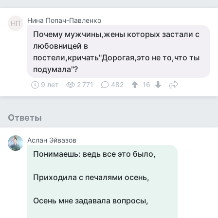
Нина Попач-Павленко
НП
Почему мужчины,жены которых застали с
любовницей в
постели,кричать"Дорогая,это не то,что ты
подумала"?
9 лет
2 771
482
16
Ответы
Аслан Эйвазов
Понимаешь: ведь все это было,
Приходила с печалями осень,
Осень мне задавала вопросы,