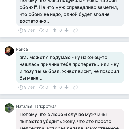
Потому что жена подумала-"Убью на хрен
обоих!". На что муж справедливо заметил,
что обоих не надо, одной будет вполне
достаточно...
9 лет
0
0
Раиса
ага. может я подумаю - ну наконец-то
нашлась причина тебя пропереть...или - ну
и позу ты выбрал, живот висит, не позорил
бы меня...
9 лет
0
0
Наталья Папоротная
Потому что в любом случае мужчины
пытаются убедить жену, что это просто
медсестра, которая делала искусственное