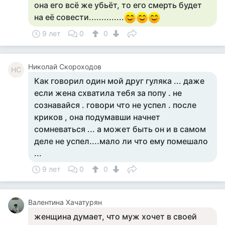
она его всё же убьёт, то его смерть будет
на её совести..............
9 лет
0
0
Николай Скороходов
НС
Как говорил один мой друг гуляка ... даже
если жена схватила тебя за попу . не
сознавайся . говори что не успел . после
криков , она подумавши начнет
сомневаться ... а может быть он и в самом
деле не успел....мало ли что ему помешало
...
9 лет
0
0
Валентина Хачатурян
женщина думает, что муж хочет в своей