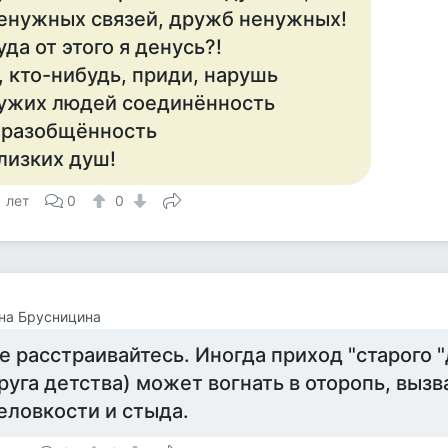
енужных связей, дружб ненужных!
уда от этого я денусь?!
, кто-нибудь, приди, нарушь
ужих людей соединённость
 разобщённость
лизких душ!
1 лет
0
0
на Брусницина
е расстраивайтесь. Иногда приход "старого 
руга детства) может вогнать в оторопь, вызв
еловкости и стыда.