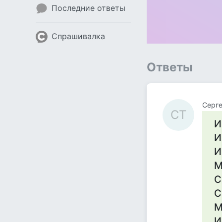
Последние ответы
Спрашивалка
Ответы
Серге
СТ
И
И
И
М
С
С
М
И