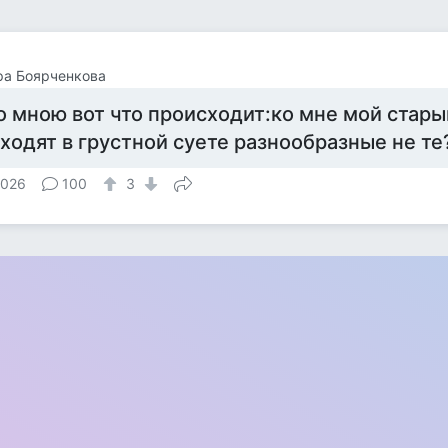
ра Боярченкова
о мною вот что происходит:ко мне мой старый
 ходят в грустной суете разнообразные не те
 026
100
3