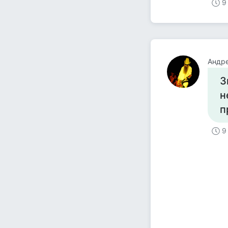
9
Андре
З
н
п
9