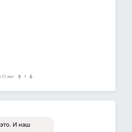
11 лет
1
это. И наш