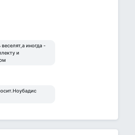
веселят,а иногда -
ллекту и
бом
носит.Ноубадис