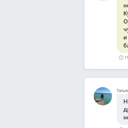
н
К
О
ч
и
б
1
Татья
Н
д
н