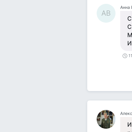
Анна 
АВ
С
С
М
И
1
Алекс
И