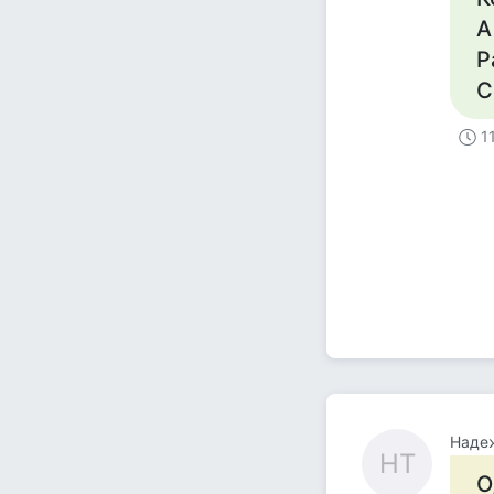
А
Р
С
1
Наде
НТ
О