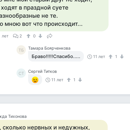
 ходят в праздной суете
азнообразные не те.
о мною вот что происходит...
1 лет
2
0
Тамара Боярченкова
ТБ
Браво!!!!!Спасибо.....
11 лет
1
Сергей Титков
СТ
11 лет
1
жда Тихонова
, сколько нервных и недужных,