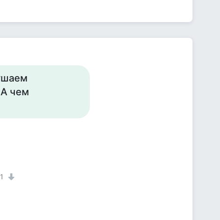
лушаем
!А чем
1