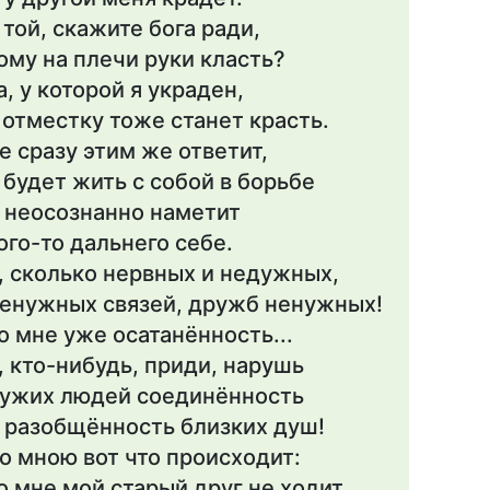
 той, скажите бога ради,
ому на плечи руки класть?
а, у которой я украден,
 отместку тоже станет красть.
е сразу этим же ответит,
 будет жить с собой в борьбе
 неосознанно наметит
ого-то дальнего себе.
, сколько нервных и недужных,
енужных связей, дружб ненужных!
о мне уже осатанённость...
, кто-нибудь, приди, нарушь
ужих людей соединённость
 разобщённость близких душ!
о мною вот что происходит:
о мне мой старый друг не ходит,