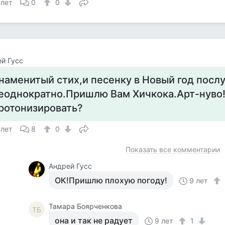
 лет
0
0
й Гусс
наменитый стих,и песенку в Новый год пос
еоднократно.Пришлю Вам Хичкока.Арт-нуво
ротонизировать?
 лет
8
0
Показать все комментарии
Андрей Гусс
ОК!Пришлю плохую погоду!
9 лет
Тамара Боярченкова
ТБ
она и так не радует
9 лет
1