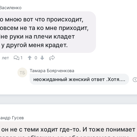
Василенко
о мною вот что происходит,
овсем не та ко мне приходит,
не руки на плечи кладет
 у другой меня крадет.
1 лет
1
0
Тамара Боярченкова
ТБ
неожиданный женский ответ .Хотя....
андр Гусев
 он не с теми ходит где-то. И тоже понимает 