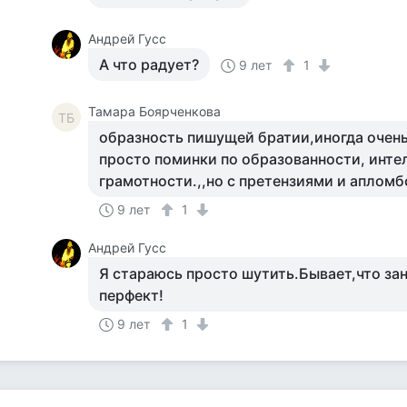
Андрей Гусс
А что радует?
9 лет
1
Тамара Боярченкова
ТБ
образность пишущей братии,иногда очень 
просто поминки по образованности, инте
грамотности.,,но с претензиями и аплом
9 лет
1
Андрей Гусс
Я стараюсь просто шутить.Бывает,что за
перфект!
9 лет
1