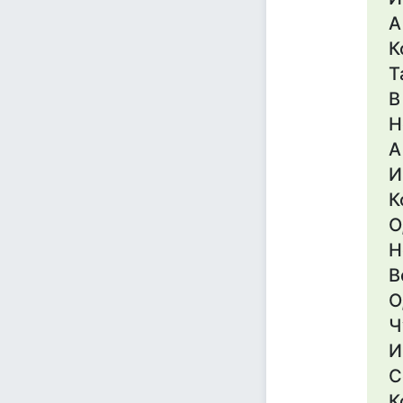
А
К
Т
В
Н
А
И
К
О
Н
В
О
Ч
И
С
К