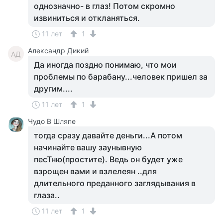
однозначно- в глаз! Потом скромно
извиниться и откланяться.
11 лет
1
Александр Дикий
АД
Да иногда поздно понимаю, что мои
проблемы по барабану...человек пришел за
другим....
11 лет
1
Чудо В Шляпе
тогда сразу давайте деньги...А потом
начинайте вашу заунывную
песТню(простите). Ведь он будет уже
взрощен вами и взлелеян ..для
длительного преданного заглядывания в
глаза..
11 лет
1