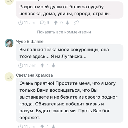
СХ
Разрыв моей души от боли за судьбу
человека, дома, улицы, города, страны.
11 лет
9
0
Показать все комментарии
Чудо В Шляпе
Вы полная тёзка моей сокурсницы, она
тоже здесь... Я из Луганска...
11 лет
1
Светлана Храмова
СХ
Очень приятно! Простите меня, что я могу
только Вами восхищаться, что Вы
выстаиваете и не бежите из своего родног
грода. Обязательно победит жизнь и
разум. Будьте сильными. Пусть Вас бог
бережет.
11 лет
1