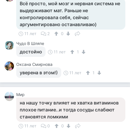
Всё просто, мой мозг и нервная система не
выдерживают мат. Раньше не
контролировала себя, сейчас
аргументировано останавливаю)
11 лет
2
0
Чудо В Шляпе
достойно
11 лет
1
Оксана Смирнова
уверена в этом!)
11 лет
1
Мир
на нашу точку влияет не хватка витаминов
плохое питание..и тогда сосуды слабеют
становятся ломкими
11 лет
0
0