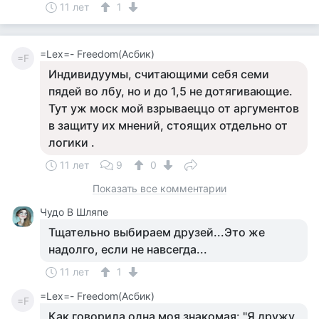
11 лет
1
=Lex=- Freedom(Асбик)
=F
Индивидуумы, считающими себя семи
пядей во лбу, но и до 1,5 не дотягивающие.
Тут уж моск мой взрываеццо от аргументов
в защиту их мнений, стоящих отдельно от
логики .
11 лет
9
0
Показать все комментарии
Чудо В Шляпе
Тщательно выбираем друзей...Это же
надолго, если не навсегда...
11 лет
1
=Lex=- Freedom(Асбик)
=F
Как говорила одна моя знакомая: "Я дружу