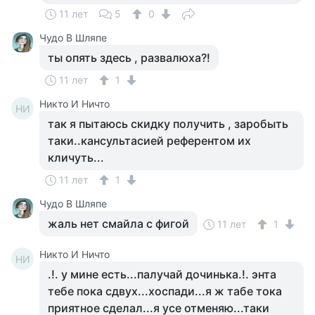
11 лет
5
0
Чудо В Шляпе
ты опять здесь , развалюха?!
11 лет
1
Никто И Ничто
НИ
так я пытаюсь скидку получить , заробыть
таки..кансультасией референтом их
кличуть...
11 лет
1
Чудо В Шляпе
жаль нет смайла с фигой
11 лет
1
Никто И Ничто
НИ
.!. у мине есть...палучай дочинька.!. энта
тебе пока сдвух...хоспади...я ж табе тока
приятное сделал...я усе отменяю...таки