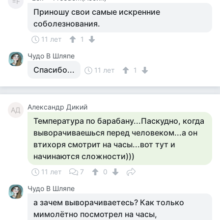
=F
Приношу свои самые искренние
соболезнования.
11 лет
1
Чудо В Шляпе
Спасибо...
11 лет
1
Александр Дикий
АД
Температура по барабану...Паскудно, когда
выворачиваешься перед человеком...а он
втихоря смотрит на часы...вот тут и
начинаются сложности)))
11 лет
7
0
Чудо В Шляпе
а зачем выворачиваетесь? Как только
мимолётно посмотрел на часы,