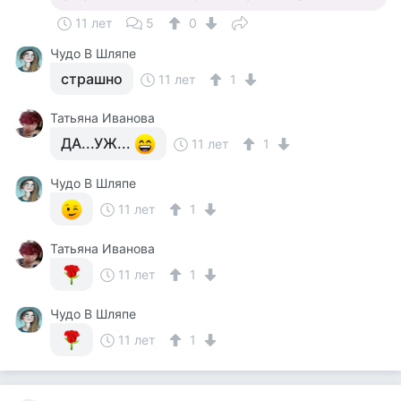
11 лет
5
0
Чудо В Шляпе
страшно
11 лет
1
Татьяна Иванова
ДА...УЖ...
11 лет
1
Чудо В Шляпе
11 лет
1
Татьяна Иванова
11 лет
1
Чудо В Шляпе
11 лет
1