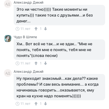
Александр Дикий
АД
Это ни честно))))) Такие моменты ни
купить))) такие тока с друзьями...и без
денег...
11 лет
1
Чудо В Шляпе
Хм.. Вот всё не так...и не эдак.. "Мне не
понять, тебя мне е понять, тебя мне не
понять"(слова песни)
11 лет
1
Александр Дикий
АД
Ну приходит знакомый...как дела?? какие
проблемы? И сам весь внимание... а когда
начинаешь говорить...оказывается, ему
кран на кухне надо поменять))))))
11 лет
1