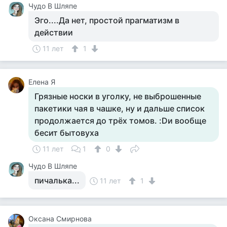
Чудо В Шляпе
Эго....Да нет, простой прагматизм в
действии
11 лет
1
Елена Я
Грязные носки в уголку, не выброшенные
пакетики чая в чашке, ну и дальше список
продолжается до трёх томов. :Dи вообще
бесит бытовуха
11 лет
1
0
Чудо В Шляпе
пичалька...
11 лет
1
Оксана Смирнова