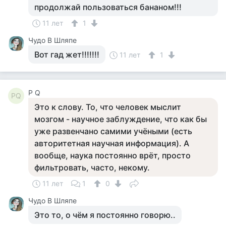
продолжай пользоваться бананом!!!
11 лет
1
Чудо В Шляпе
Вот гад жет!!!!!!!
11 лет
1
P Q
PQ
Это к слову. То, что человек мыслит
мозгом - научное заблуждение, что как бы
уже развенчано самими учёными (есть
авторитетная научная информация). А
вообще, наука постоянно врёт, просто
фильтровать, часто, некому.
11 лет
1
0
Чудо В Шляпе
Это то, о чём я постоянно говорю..