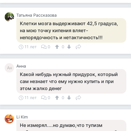
Татьяна Рассказова
Клетки мозга выдерживают 42,5 градуса,
на мою точку кипения вляет-
непорядочность и нетактичность!!!
11 лет
0
0
Анна
Ан
Какой нибудь нужный придурок, который
сам незнает что ему нужно купить и при
этом жалко денег
11 лет
0
0
Li Kim
Не измерял....но думаю,что тупизм