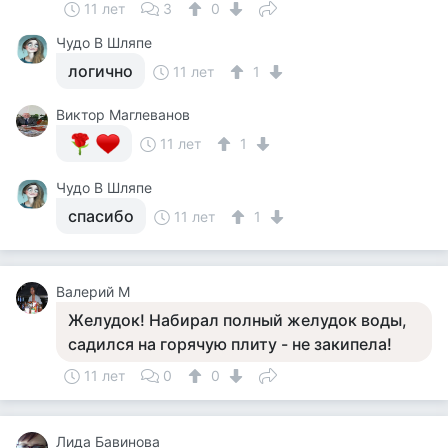
11 лет
3
0
Чудо В Шляпе
логично
11 лет
1
Виктор Маглеванов
11 лет
1
Чудо В Шляпе
спасибо
11 лет
1
Валерий М
Желудок! Набирал полный желудок воды,
садился на горячую плиту - не закипела!
11 лет
0
0
Лида Бавинова