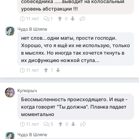
собеседника .....выводит на колосальный
уровень абстракции !!!
11 лет
1
0
Чудо В Шляпе
нет слов...одни маты, прости господи.
Хорошо, что я ещё их не использую, только
в мыслях. Но иногда так хочется ткнуть в
их дисфункцию ножкой стула...
11 лет
1
Купюрыч
Бессмысленность происходящего. И еще -
когда говорят "Ты должна". Планка падает
моментально
11 лет
5
0
Чудо В Шляпе