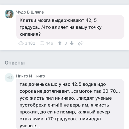
Чудо В Шляпе
Клетки мозга выдерживают 42, 5
градуса...Что влияет на вашу точку
кипения?
3 182
446
0
Ответы
Никто И Ничто
НИ
так доченька шо у нас 42.5 водка идо
сорока не дотягиваит...самогон так 60-70...
усю жисть пил иничаво...писдят ученые
пустобрехи енти!!! не верь им, я жисть
прожил, до си не помир, кажный вечер
стаканчик в 70 градусов...пииисдят
ученые...