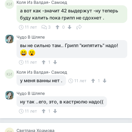
Коля Из Валдая- Самоед
КИ
а вот как -значит 42 выдержут -ну теперь
буду калить пока грипп не сдохнет .
11 лет
3
0
Чудо В Шляпе
вы не сильно там.. Грипп "кипятить" надо!
11 лет
1
Коля Из Валдая- Самоед
КИ
у меня ванны нет .
11 лет
1
Чудо В Шляпе
ну так ..его, это, в кастрюлю надо((
11 лет
1
Светлана Храмова