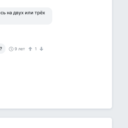
сь на двух или трёх
?
9 лет
1