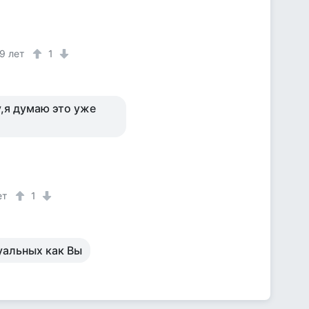
9 лет
1
у,я думаю это уже
ет
1
уальных как Вы