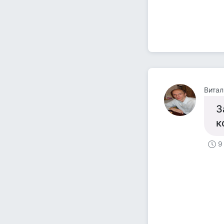
Витал
З
к
9