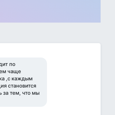
дит по
тем чаще
ка ,с каждым
ция становится
 за тем, что мы