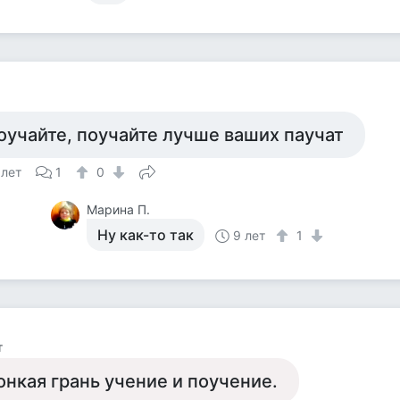
оучайте, поучайте лучше ваших паучат
 лет
1
0
Марина П.
Ну как-то так
9 лет
1
т
онкая грань учение и поучение.