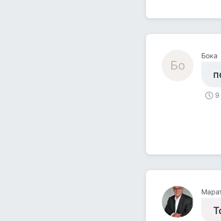
Бока
Бо
п
9
Мара
Т