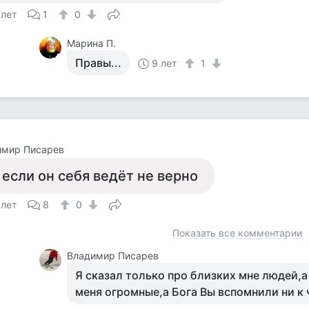
 лет
1
0
Марина П.
Правы...
9 лет
1
имир Писарев
 если он себя ведёт не верно
 лет
8
0
Показать все комментарии
Владимир Писарев
Я сказал только про близких мне людей,а
меня огромные,а Бога Вы вспомнили ни к