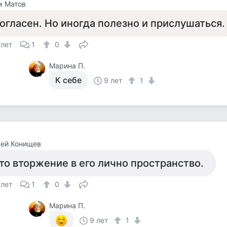
м Матов
огласен. Но иногда полезно и прислушаться.
 лет
1
0
Марина П.
К себе
9 лет
1
сей Конищев
то вторжение в его лично пространство.
 лет
1
0
Марина П.
9 лет
1