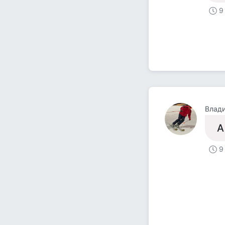
9
Влад
А
9