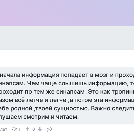
с
начала информация попадает в мозг и прохо
инапсам. Чем чаще слышишь информацию, 
роходит по тем же синапсам .Это как тропин
азом всё легче и легче ,а потом эта информа
ебе родной ,твоей сущностью. Важно следить
лушаем смотрим и читаем.
 лет
1
0