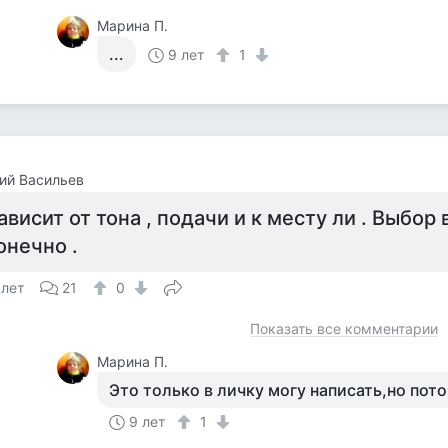
Марина П.
...
9 лет
1
ий Васильев
ависит от тона , подачи и к месту ли . Выбор 
онечно .
 лет
21
0
Показать все комментарии
Марина П.
Это только в личку могу написать,но пот
9 лет
1