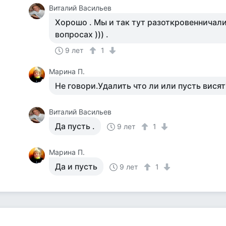
Виталий Васильев
Хорошо . Мы и так тут разоткровенничали
вопросах ))) .
9 лет
1
Марина П.
Не говори.Удалить что ли или пусть висят
Виталий Васильев
Да пусть .
9 лет
1
Марина П.
Да и пусть
9 лет
1