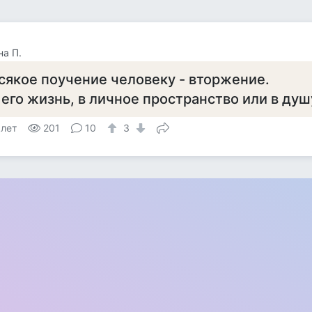
а П.
сякое поучение человеку - вторжение.
 его жизнь, в личное пространство или в душу
 лет
201
10
3