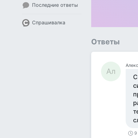
Последние ответы
Спрашивалка
Ответы
Алек
Ал
С
с
п
р
т
с
9