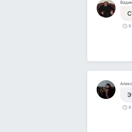
Вади
С
9
Алек
Э
9