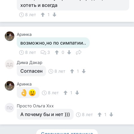
хотеть и всегда
8 лет
1
Аринка
возможно,но по симпатии..
8 лет
3
0
Дима Дакар
ДД
Согласен
8 лет
1
Аринка
8 лет
1
Просто Ольга Ххх
ПО
А почему бы и нет )))
8 лет
1