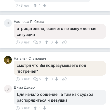
8 лет
1
Настюша Рябкова
НР
отрицательно, если это не вынужденная
ситуация
8 лет
0
0
Наталья Статкевич
смотря что Вы подразумеваете под
"встречей"
8 лет
5
0
Дима Дакар
ДД
Для начало общение , а там как судьба
распорядиться и девушка
8 лет
1