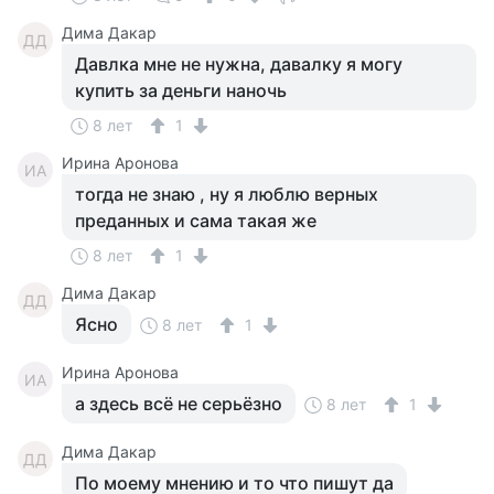
Дима Дакар
ДД
Давлка мне не нужна, давалку я могу
купить за деньги наночь
8 лет
1
Ирина Аронова
ИА
тогда не знаю , ну я люблю верных
преданных и сама такая же
8 лет
1
Дима Дакар
ДД
Ясно
8 лет
1
Ирина Аронова
ИА
а здесь всё не серьёзно
8 лет
1
Дима Дакар
ДД
По моему мнению и то что пишут да