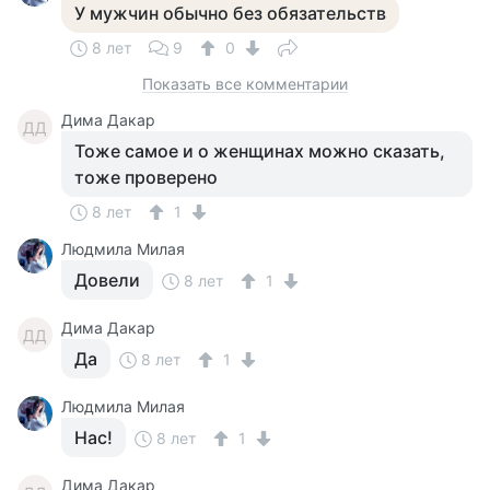
У мужчин обычно без обязательств
8 лет
9
0
Показать все комментарии
Дима Дакар
ДД
Тоже самое и о женщинах можно сказать,
тоже проверено
8 лет
1
Людмила Милая
Довели
8 лет
1
Дима Дакар
ДД
Да
8 лет
1
Людмила Милая
Нас!
8 лет
1
Дима Дакар