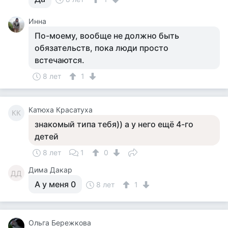
Инна
По-моему, вообще не должно быть
обязательств, пока люди просто
встечаются.
8 лет
1
Катюха Красатуха
КК
знакомый типа тебя)) а у него ещё 4-го
детей
8 лет
1
0
Дима Дакар
ДД
А у меня 0
8 лет
1
Ольга Бережкова