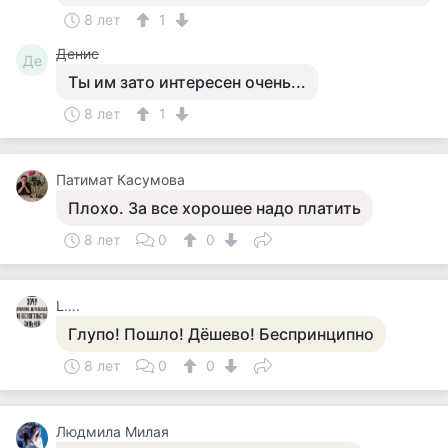
8 лет
1
Денис
Де
Ты им зато интересен очень...
8 лет
1
Патимат Касумова
Плохо. За все хорошее надо платить
8 лет
0
0
L….
Глупо! Пошло! Дёшево! Беспринципно
8 лет
0
0
Людмила Милая