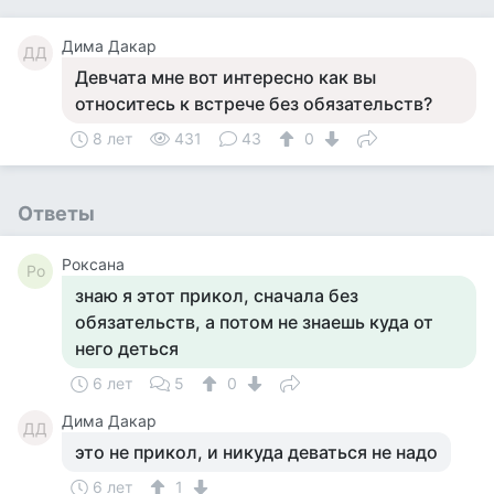
Дима Дакар
ДД
Девчата мне вот интересно как вы
относитесь к встрече без обязательств?
8 лет
431
43
0
Ответы
Роксана
Ро
знаю я этот прикол, сначала без
обязательств, а потом не знаешь куда от
него деться
6 лет
5
0
Дима Дакар
ДД
это не прикол, и никуда деваться не надо
6 лет
1