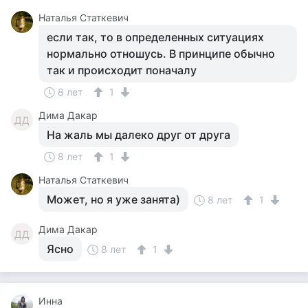
Наталья Статкевич
если так, то в определенных ситуациях
нормально отношусь. В принципе обычно
так и происходит поначалу
8 лет
1
Дима Дакар
ДД
На жаль мы далеко друг от друга
8 лет
1
Наталья Статкевич
Может, но я уже занята)
8 лет
1
Дима Дакар
ДД
Ясно
8 лет
1
Инна