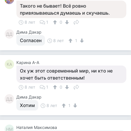
Такого не бывает! Всё ровно
привязываешься думаешь и скучаешь.
8 лет
1
0
Дима Дакар
ДД
Согласен
8 лет
1
Карина А-А
КА
Ох уж этот современный мир, ни кто не
хочет быть ответственным!
8 лет
1
0
Дима Дакар
ДД
Хотим
8 лет
1
Наталия Максимова
НМ