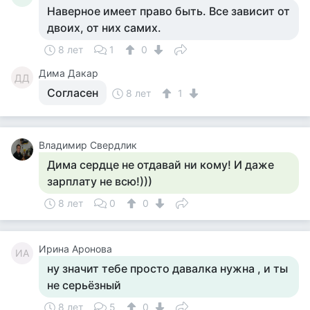
Наверное имеет право быть. Все зависит от
двоих, от них самих.
8 лет
1
0
Дима Дакар
ДД
Согласен
8 лет
1
Владимир Свердлик
Дима сердце не отдавай ни кому! И даже
зарплату не всю!)))
8 лет
0
0
Ирина Аронова
ИА
ну значит тебе просто давалка нужна , и ты
не серьёзный
8 лет
5
0