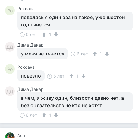
Роксана
Ро
повелась я один раз на такое, уже шестой
год тянется...
6 лет
1
Дима Дакар
ДД
у меня не тянется
6 лет
1
Роксана
Ро
повезло
6 лет
1
Дима Дакар
ДД
в чем, я живу один, близости давно нет, а
без обязательств не кто не хотят
6 лет
1
Ася