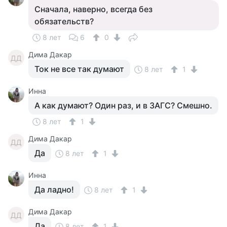
Сначала, наверно, всегда без
обязательств?
8 лет
6
0
Дима Дакар
ДД
Ток не все так думают
8 лет
1
Инна
А как думают? Один раз, и в ЗАГС? Смешно.
8 лет
1
Дима Дакар
ДД
Да
8 лет
1
Инна
Да ладно!
8 лет
1
Дима Дакар
ДД
Да
8 лет
1