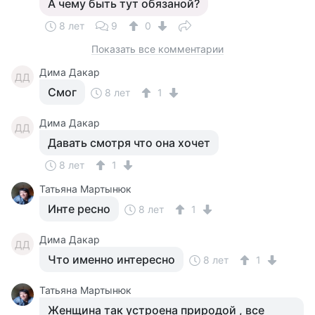
А чему быть тут обязаной?
8 лет
9
0
Показать все комментарии
Дима Дакар
ДД
Смог
8 лет
1
Дима Дакар
ДД
Давать смотря что она хочет
8 лет
1
Татьяна Мартынюк
Инте ресно
8 лет
1
Дима Дакар
ДД
Что именно интересно
8 лет
1
Татьяна Мартынюк
Женщина так устроена природой , все