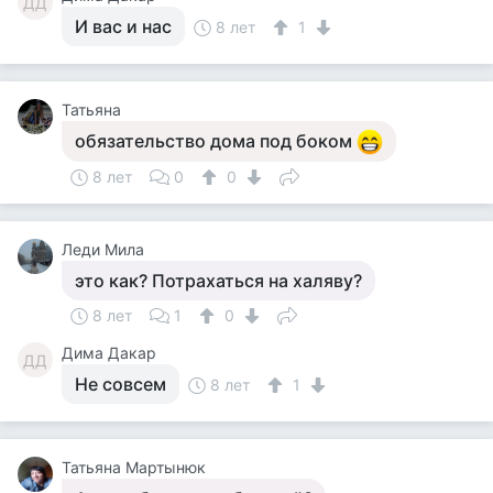
ДД
И вас и нас
8 лет
1
Татьяна
обязательство дома под боком
8 лет
0
0
Леди Мила
это как? Потрахаться на халяву?
8 лет
1
0
Дима Дакар
ДД
Не совсем
8 лет
1
Татьяна Мартынюк