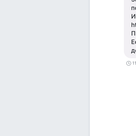
п
И
h
П
Е
д
1