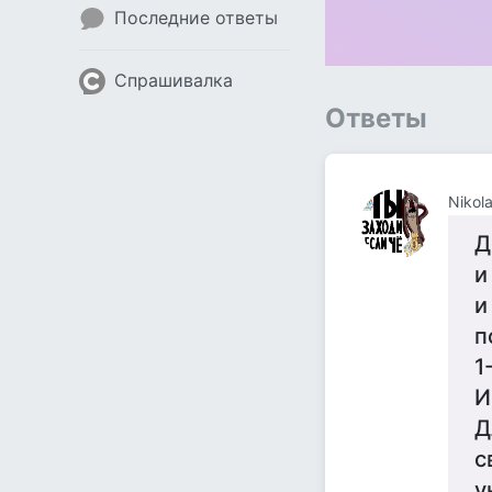
Последние ответы
Спрашивалка
Ответы
Nikol
Д
и
и
п
1
И
Д
с
у