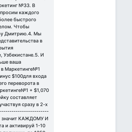
ркетинг №33. В
ы просим каждого
 более быстрого
елом. Чтобы
ору Дмитрию.4. Мы
дставительства в
крытия
, Узбекистане.5. И
льше ваша
 в Маркетинге№1
минус $100для входа
го переворота в
ркетинге№1 + $1,070
ейку составляет
участвуя сразу в 2-х
----------------------
о значит КАЖДОМУ И
а и активируй 1-10