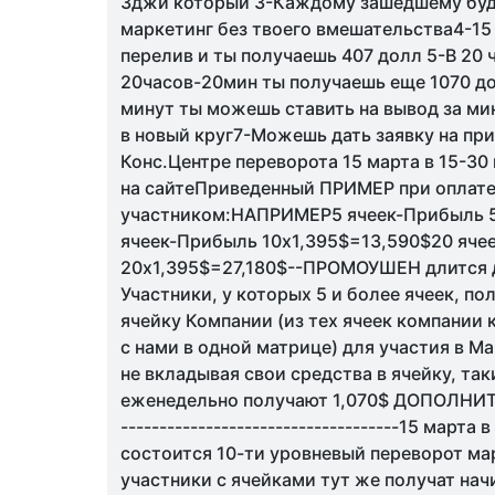
3джи который 3-Каждому зашедшему буд
маркетинг без твоего вмешательства4-15 
перелив и ты получаешь 407 долл 5-В 20 ч
20часов-20мин ты получаешь еще 1070 д
минут ты можешь ставить на вывод за ми
в новый круг7-Можешь дать заявку на при
Конс.Центре переворота 15 марта в 15-3
на сайтеПриведенный ПРИМЕР при оплате
участником:НАПРИМЕР5 ячеек-Прибыль 5
ячеек-Прибыль 10х1,395$=13,590$20 яче
20х1,395$=27,180$--ПРОМОУШЕН длится д
Участники, у которых 5 и более ячеек, по
ячейку Компании (из тех ячеек компании 
с нами в одной матрице) для участия в М
не вкладывая свои средства в ячейку, та
еженедельно получают 1,070$ ДОПОЛНИТЕ
------------------------------------15 марта
состоится 10-ти уровневый переворот ма
участники с ячейками тут же получат нач