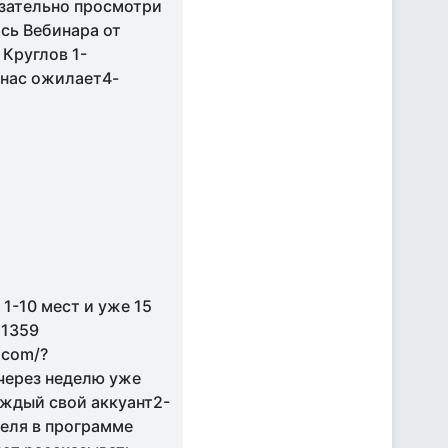
ательно просмотри
сь Вебинара от
Круглов 1-
 нас ожилает4-
1-10 мест и уже 15
 1359
.com/?
через неделю уже
аждый свой аккуант2-
теля в программе