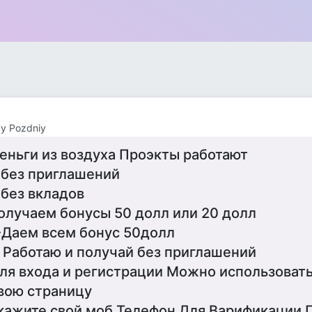
ay Pozdniy
еньги из воздуха Проэкты работают
 без приглашений
 без вкладов
олучаем бонусы 50 долл или 20 долл
-Даем всем бонус 50долл
 Работаю и получай без приглашений
ля входа и регистрации Можно использоват
вою страницу
кажите свой моб Телефон Для Варификации