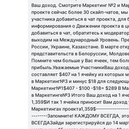
Ваш доход. Смотрите Маркетинг №2 и Ма
проекте сейчас более 30 скайп-чатов, м
участника добавиться в чат проекта, для
информирования о Движении проекта в ц
добавиться в чат, обратитесь к модерат
выходим на Международный Уровень. Пре
России, Украине, Казахстане. В марте от
представительств в Белоруссии, Молдове
Помните чем больше у Вас ячеек, тем бо
прибыль.Уважаемые УчастникиВаш доход
составляет $407 на 1 ячейку из которых 
в Маркетинг№3 и минус $18 для следующе
Маркетинг№1$407 - $100 -$18= $289 В Ма
в Маркетинге№3 Итого Ваш доход на 1 яч
1,359$И так 1 ячейка приносит Вам доход 
Маркетингах проекта1,359$------------------
--------Запомните! КАЖДОМУ ВСЕГДА, эт
ВСЕГДАЗайди зарегистрируйся до 14 март