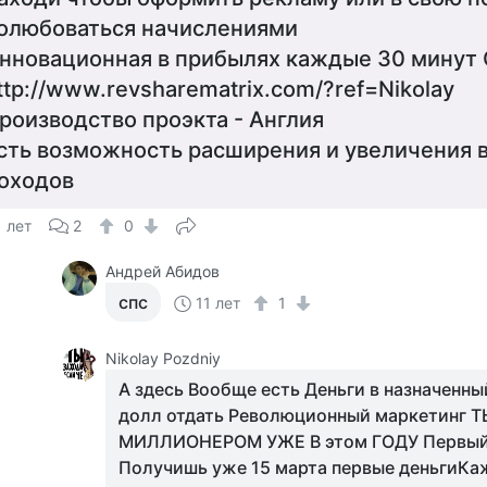
олюбоваться начислениями
нновационная в прибылях каждые 30 минут
ttp://www.revsharematrix.com/?ref=Nikolay
роизводство проэкта - Англия
сть возможность расширения и увеличения 
оходов
1 лет
2
0
Андрей Абидов
спс
11 лет
1
Nikolay Pozdniy
А здесь Вообще есть Деньги в назначенны
долл отдать Революционный маркетинг
МИЛЛИОНЕРОМ УЖЕ В этом ГОДУ Первый 
Получишь уже 15 марта первые деньгиКа