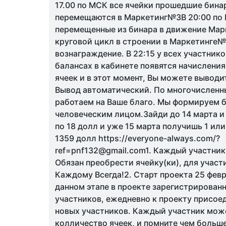
17.00 по МСК все ячейки прошедшие бина
перемещаются в Маркетинг№3В 20:00 по 
перемещенные из бинара в движение Ма
круговой цикл в строении в Маркетинге№
вознаграждение. В 22:15 у всех участник
балансах в кабинете появятся начисления
ячеек и в этот момент, Вы можете выводи
Вывод автоматический. По многочислен
работаем на Ваше благо. Мы формируем б
человеческим лицом.Зайди до 14 марта и
по 18 долл и уже 15 марта получишь 1 или
1359 долл https://everyone-always.com/?
ref=pnf132@gmail.com1. Каждый участник
Обязан преобрести ячейку(ки), для участ
Каждому Всегда!2. Старт проекта 25 февр
данном этапе в проекте зарегистрированн
участников, ежедневно к проекту присое
новых участников. Каждый участник мож
колличество ячеек, и помните чем больше