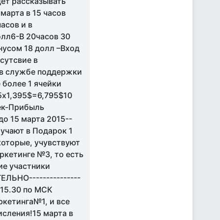
ет рассказывать
марта в 15 часов
асов и в
олл6-В 20часов 30
нусом 18 долл –Вход
сутсвие в
0 в службе поддержки
 более 1 ячейки
х1,395$=6,795$10
ек-Прибыль
о 15 марта 2015--
лучают в Подарок 1
которые, учувствуют
аркетинге №3, то есть
кие участники
ЛЬНО---------------
 в 15.30 по МСК
ркетинга№1, и все
исления!15 марта в