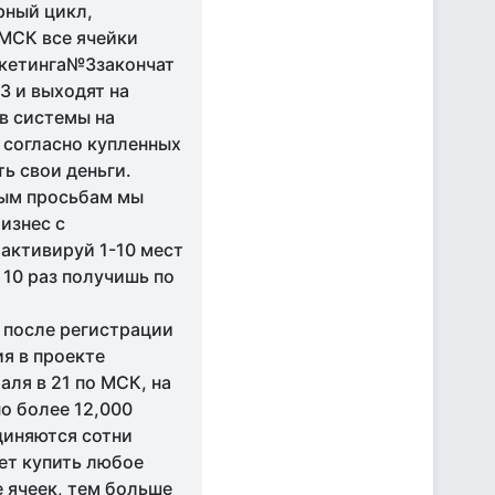
рный цикл,
МСК все ячейки
ркетинга№3закончат
3 и выходят на
ов системы на
 согласно купленных
ть свои деньги.
ным просьбам мы
изнес с
 активируй 1-10 мест
 10 раз получишь по
 после регистрации
ия в проекте
аля в 21 по МСК, на
о более 12,000
диняются сотни
ет купить любое
 ячеек, тем больше