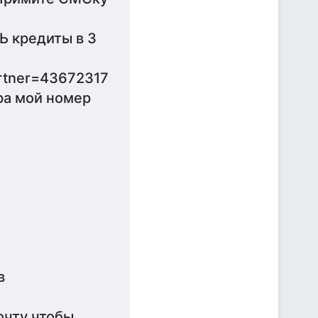
Ь кредиты в 3
artner=43672317
ра мой номер
в
очту чтобы