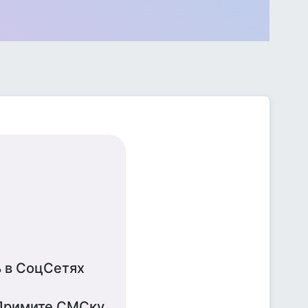
ь в СоцСетях
 Примите СМСку