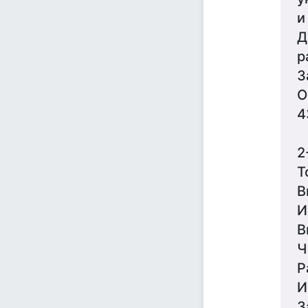
и
Д
р
З
О
4
2
Т
В
И
В
Ч
Р
И
З