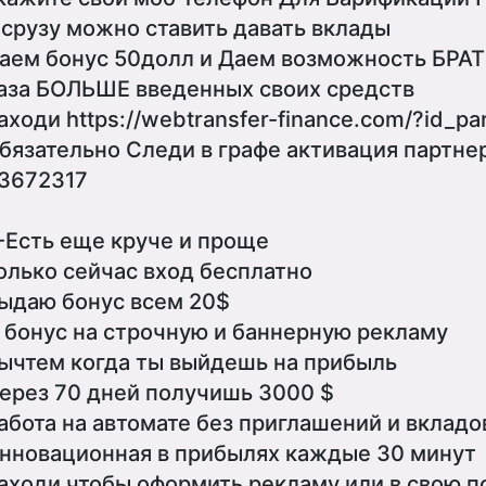
 срузу можно ставить давать вклады
аем бонус 50долл и Даем возможность БРАТ
аза БОЛЬШЕ введенных своих средств
аходи https://webtransfer-finance.com/?id_p
бязательно Следи в графе активация партне
3672317
-Есть еще круче и проще
олько сейчас вход бесплатно
ыдаю бонус всем 20$
 бонус на строчную и баннерную рекламу
ычтем когда ты выйдешь на прибыль
ерез 70 дней получишь 3000 $
абота на автомате без приглашений и вкладо
нновационная в прибылях каждые 30 минут
аходи чтобы оформить рекламу или в свою п