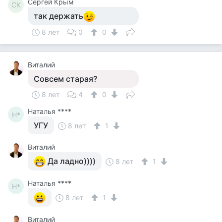
Сергей Крым
СК
так держать
8 лет
0
0
Виталий
Совсем старая?
8 лет
4
0
Наталья ****
Н*
УГУ
8 лет
1
Виталий
Да ладно))))
8 лет
1
Наталья ****
Н*
8 лет
1
Виталий