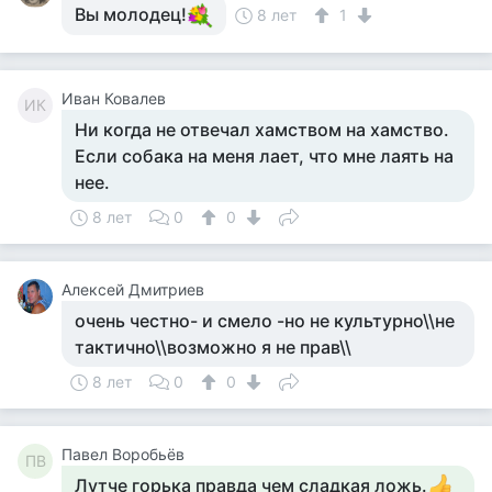
Вы молодец!
8 лет
1
Иван Ковалев
ИК
Ни когда не отвечал хамством на хамство.
Если собака на меня лает, что мне лаять на
нее.
8 лет
0
0
Алексей Дмитриев
очень честно- и смело -но не культурно\\не
тактично\\возможно я не прав\\
8 лет
0
0
Павел Воробьёв
ПВ
Лутче горька правда чем сладкая ложь.