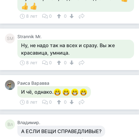
8 лет
0
0
Strannik Mr.
SM
Ну, не надо так на всех и сразу. Вы же
красавица, умница.
8 лет
0
0
Раиса Варавва
И чё, однако.
8 лет
0
0
Владимир.
Вл
А ЕСЛИ ВЕЩИ СПРАВЕДЛИВЫЕ?