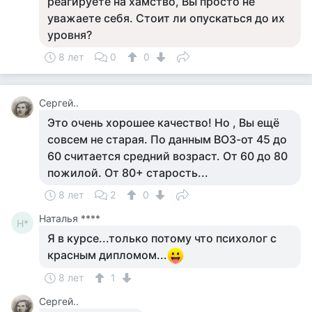
реагируете на хамство, Вы просто не
уважаете себя. Стоит ли опускаться до их
уровня?
8 лет
0
0
Сергей..
Это очень хорошее качество! Но , Вы ещё
совсем не старая. По данным ВОЗ-от 45 до
60 считается средний возраст. От 60 до 80
пожилой. От 80+ старость...
8 лет
2
0
Наталья ****
Н*
Я в курсе...только потому что психолог с
красным дипломом...
8 лет
1
Сергей..