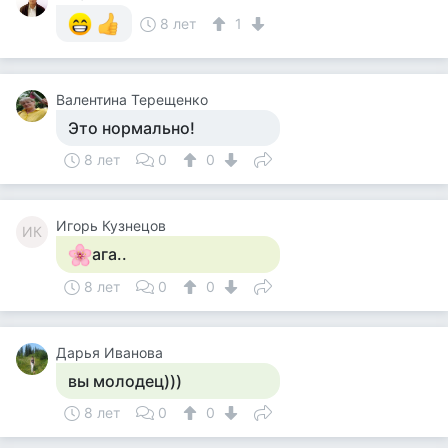
8 лет
1
Валентина Терещенко
Это нормально!
8 лет
0
0
Игорь Кузнецов
ИК
ага..
8 лет
0
0
Дарья Иванова
вы молодец)))
8 лет
0
0