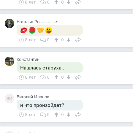
8 лет
0
0
Наталья Ро..............я
8 лет
0
0
Константин
Нашлась старуха...
8 лет
0
0
Виталий Иванов
ВИ
и что произойдет?
8 лет
0
0