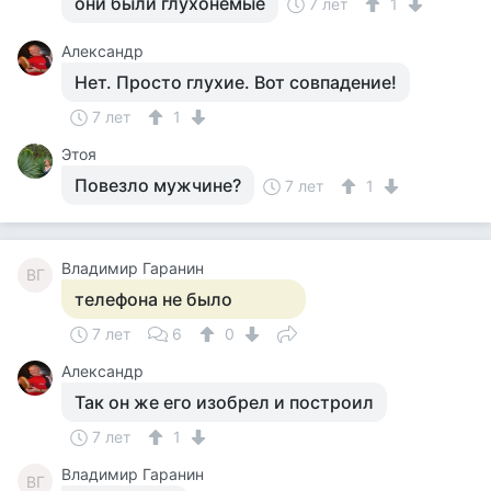
они были глухонемые
7 лет
1
Александр
Нет. Просто глухие. Вот совпадение!
7 лет
1
Этоя
Повезло мужчине?
7 лет
1
Владимир Гаранин
ВГ
телефона не было
7 лет
6
0
Александр
Так он же его изобрел и построил
7 лет
1
Владимир Гаранин
ВГ