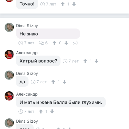
Точно!
7 лет
1
Dima Slizoy
Не знаю
7 лет
6
0
Александр
Хитрый вопрос?
7 лет
1
Dima Slizoy
да
7 лет
1
Александр
И мать и жена Белла были глухими.
7 лет
1
Dima Slizoy