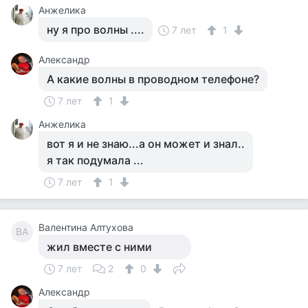
Анжелика
ну я про волны ....
7 лет
1
Александр
А какие волны в проводном телефоне?
7 лет
1
Анжелика
вот я и не знаю...а он может и знал..
я так подумала ...
7 лет
1
Валентина Алтухова
ВА
жил вместе с ними
7 лет
2
0
Александр