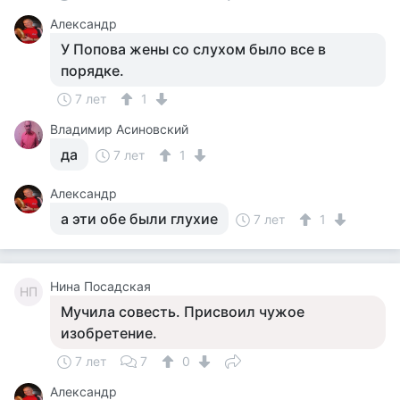
Александр
У Попова жены со слухом было все в
порядке.
7 лет
1
Владимир Асиновский
да
7 лет
1
Александр
а эти обе были глухие
7 лет
1
Нина Посадская
НП
Мучила совесть. Присвоил чужое
изобретение.
7 лет
7
0
Александр