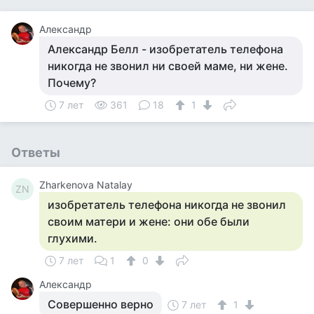
Александр
Александр Белл - изобретатель телефона
никогда не звонил ни своей маме, ни жене.
Почему?
7 лет
361
18
1
Ответы
Zharkenova Natalay
ZN
изобретатель телефона никогда не звонил
своим матери и жене: они обе были
глухими.
7 лет
1
0
Александр
Совершенно верно
7 лет
1