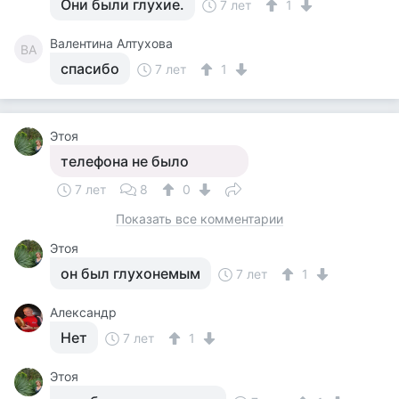
Они были глухие.
7 лет
1
Валентина Алтухова
ВА
спасибо
7 лет
1
Этоя
телефона не было
7 лет
8
0
Показать все комментарии
Этоя
он был глухонемым
7 лет
1
Александр
Нет
7 лет
1
Этоя