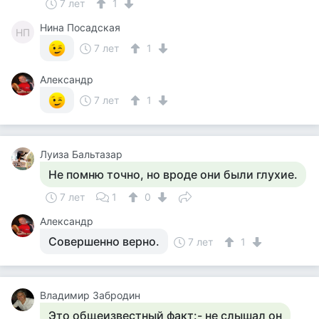
7 лет
1
Нина Посадская
НП
7 лет
1
Александр
7 лет
1
Луиза Бальтазар
Не помню точно, но вроде они были глухие.
7 лет
1
0
Александр
Совершенно верно.
7 лет
1
Владимир Забродин
Это общеизвестный факт:- не слышал он