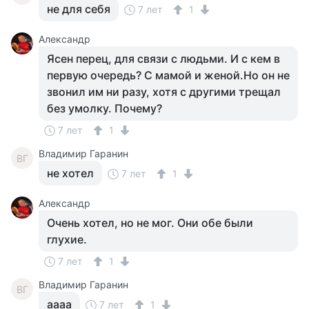
не для себя
7 лет
1
Александр
Ясен перец, для связи с людьми. И с кем в
первую очередь? С мамой и женой.Но он не
звонил им ни разу, хотя с другими трещал
без умолку. Почему?
7 лет
1
Владимир Гаранин
ВГ
не хотел
7 лет
1
Александр
Очень хотел, но не мог. Они обе были
глухие.
7 лет
1
Владимир Гаранин
ВГ
аааа
7 лет
1