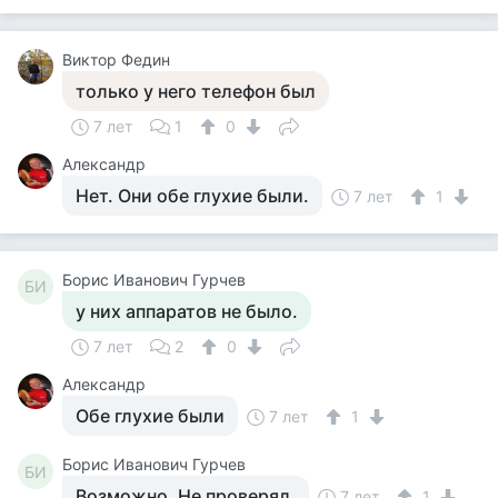
Виктор Федин
только у него телефон был
7 лет
1
0
Александр
Нет. Они обе глухие были.
7 лет
1
Борис Иванович Гурчев
БИ
у них аппаратов не было.
7 лет
2
0
Александр
Обе глухие были
7 лет
1
Борис Иванович Гурчев
БИ
Возможно. Не проверял.
7 лет
1