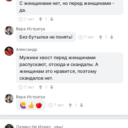
С женщинами нет, но перед женщинами -
да.
7 лет
1
Вера Истратук
Без бутылки не понять!
7 лет
1
Александр
Мужики хвост перед женщинами
распускают, отсюда и скандалы. А
женщинам это нравится, поэтому
скандалов нет.
7 лет
1
Вера Истратук
7 лет
1
Далеко Не Идеал...увы(