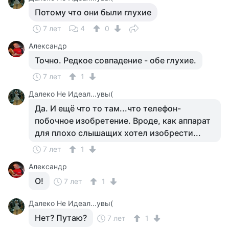
Потому что они были глухие
7 лет
4
0
Александр
Точно. Редкое совпадение - обе глухие.
7 лет
1
Далеко Не Идеал...увы(
Да. И ещё что то там...что телефон-
побочное изобретение. Вроде, как аппарат
для плохо слышащих хотел изобрести...
7 лет
1
Александр
О!
7 лет
1
Далеко Не Идеал...увы(
Нет? Путаю?
7 лет
1