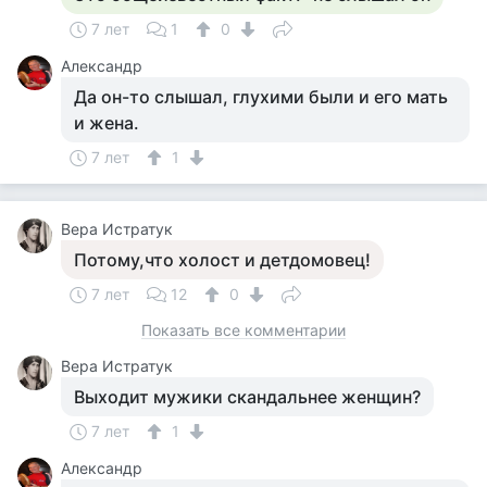
7 лет
1
0
Александр
Да он-то слышал, глухими были и его мать
и жена.
7 лет
1
Вера Истратук
Потому,что холост и детдомовец!
7 лет
12
0
Показать все комментарии
Вера Истратук
Выходит мужики скандальнее женщин?
7 лет
1
Александр