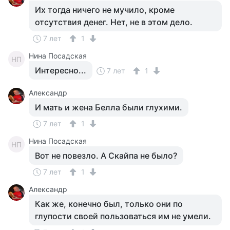
Их тогда ничего не мучило, кроме
отсутствия денег. Нет, не в этом дело.
7 лет
1
Нина Посадская
НП
Интересно...
7 лет
1
Александр
И мать и жена Белла были глухими.
7 лет
1
Нина Посадская
НП
Вот не повезло. А Скайпа не было?
7 лет
1
Александр
Как же, конечно был, только они по
глупости своей пользоваться им не умели.