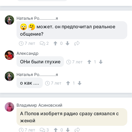
Наталья Ро..............я
может. он предпочитал реальное
общение?
7 лет
2
0
Александр
ОНи были глухие
7 лет
1
Наталья Ро..............я
о как ....
7 лет
1
Владимир Асиновский
А Попов изобретя радио сразу связался с
женой
7 лет
3
0