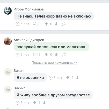
Игорь Фолимонов
Не знаю. Телевизор давно не включаю
5 лет
0
0
Алексей Едигарев
послушай соловьева или малахова.
5 лет
9
0
Показать все комментарии
Викинг
Ви
Я не росиянка
5 лет
1
Викинг
Ви
Я живу вообще в другом государстве
5 лет
1