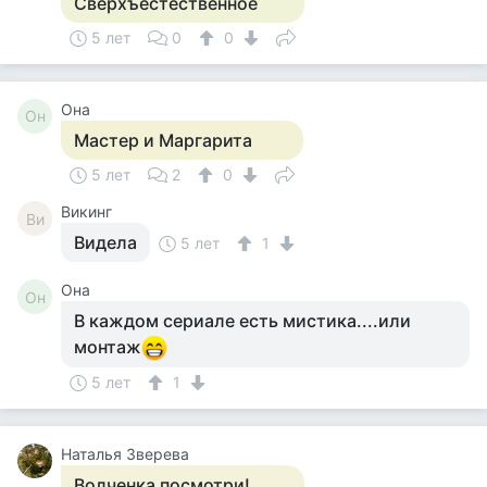
Сверхъестественное
5 лет
0
0
Она
Он
Мастер и Маргарита
5 лет
2
0
Викинг
Ви
Видела
5 лет
1
Она
Он
В каждом сериале есть мистика....или
монтаж
5 лет
1
Наталья Зверева
Волченка посмотри!