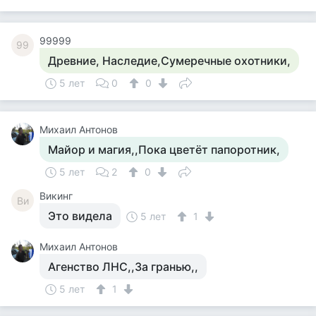
99999
99
Древние, Наследие,Сумеречные охотники,
5 лет
0
0
Михаил Антонов
Майор и магия,,Пока цветёт папоротник,
5 лет
2
0
Викинг
Ви
Это видела
5 лет
1
Михаил Антонов
Агенство ЛНС,,За гранью,,
5 лет
1