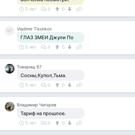
5 лет
0
0
Vladimir Tixonkov
VT
ГЛАЗ ЗМЕИ Джули По
5 лет
0
0
Товарищ 87
Сосны,Купол,Тьма.
5 лет
0
0
Владимир Чигарев
Тариф на прошлое.
5 лет
0
0