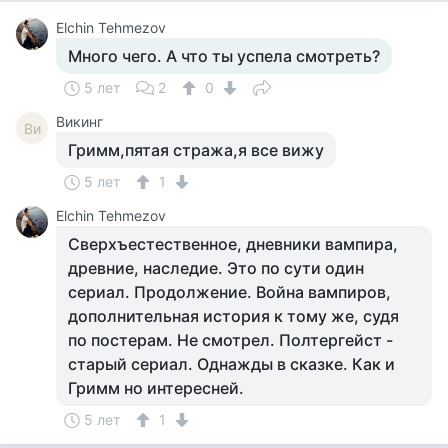
Elchin Tehmezov
Много чего. А что ты успела смотреть?
5 лет
2
0
Викинг
Ви
Гримм,пятая стража,я все вижу
5 лет
1
Elchin Tehmezov
Сверхъестественное, дневники вампира,
древние, наследие. Это по сути один
сериал. Продолжение. Война вампиров,
дополнительная история к тому же, судя
по постерам. Не смотрел. Полтергейст -
старый сериал. Однажды в сказке. Как и
Гримм но интересней.
5 лет
1