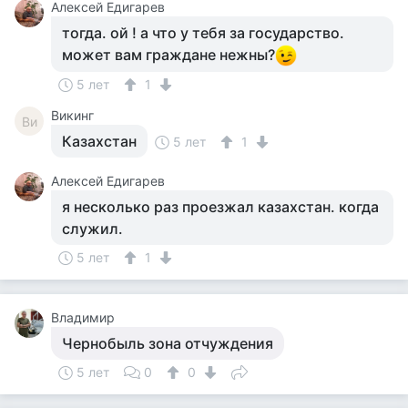
Алексей Едигарев
тогда. ой ! а что у тебя за государство.
может вам граждане нежны?
5 лет
1
Викинг
Ви
Казахстан
5 лет
1
Алексей Едигарев
я несколько раз проезжал казахстан. когда
служил.
5 лет
1
Владимир
Чернобыль зона отчуждения
5 лет
0
0