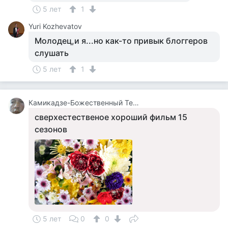
5 лет
1
Yuri Kozhevatov
Молодец,и я...но как-то привык блоггеров
слушать
5 лет
1
Камикадзе-Божественный Теплый Ветерок
сверхестественое хороший фильм 15
сезонов
5 лет
0
0