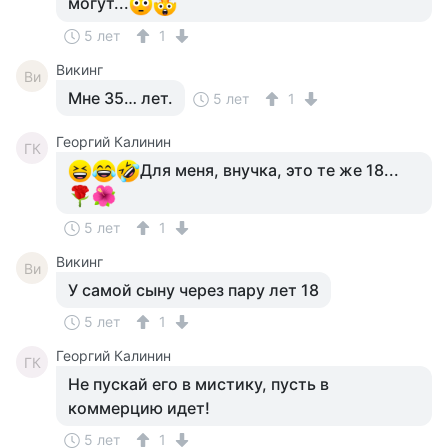
могут...
5 лет
1
Викинг
Ви
Мне 35… лет.
5 лет
1
Георгий Калинин
ГК
Для меня, внучка, это те же 18...
5 лет
1
Викинг
Ви
У самой сыну через пару лет 18
5 лет
1
Георгий Калинин
ГК
Не пускай его в мистику, пусть в
коммерцию идет!
5 лет
1