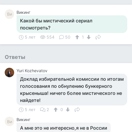
Викинг
Ви
Какой бы мистический сериал
посмотреть?
5 лет
554
50
1
Ответы
Yuri Kozhevatov
Доклад избирательной комиссии по итогам
голосования по обнулению бункерного
крысеныша! ничего более мистического не
найдете!
5 лет
2
0
Викинг
Ви
А мне это не интересно,я не в России