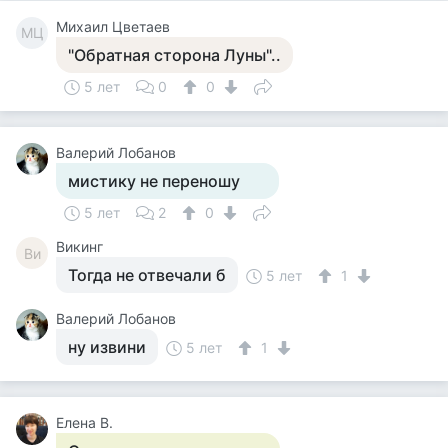
Михаил Цветаев
МЦ
"Обратная сторона Луны"..
5 лет
0
0
Валерий Лобанов
мистику не переношу
5 лет
2
0
Викинг
Ви
Тогда не отвечали б
5 лет
1
Валерий Лобанов
ну извини
5 лет
1
Елена В.