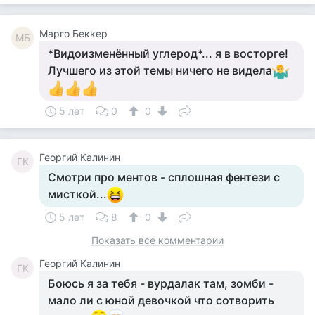
Mарго Беккер
MБ
*Видоизменённый углерод*... я в восторге!
Лучшего из этой темы ничего не видела
5 лет
0
0
Георгий Калинин
ГК
Смотри про ментов - сплошная фентези с
мисткой...
5 лет
8
0
Показать все комментарии
Георгий Калинин
ГК
Боюсь я за тебя - вурдалак там, зомби -
мало ли с юной девочкой что сотворить