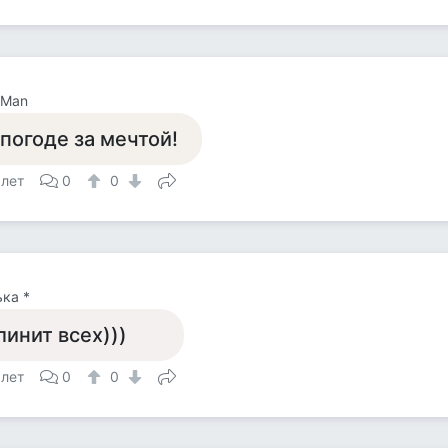
 Man
 погоде за мечтой!
 лет
0
0
ка *
линит всех)))
 лет
0
0