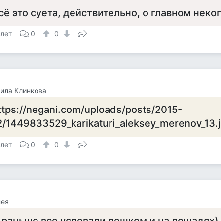
сё это суета, действительно, о главном неко
 лет
0
0
ила Клинкова
ttps://negani.com/uploads/posts/2015-
2/1449833529_karikaturi_aleksey_merenov_13.
 лет
0
0
нея
 раньше все успевали пешком и на лошадях)