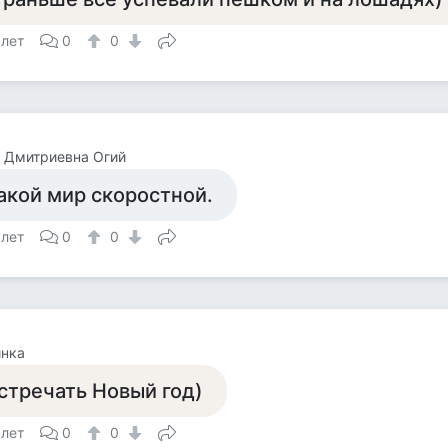
 лет
0
0
 Дмитриевна Огий
акой мир скоростной.
 лет
0
0
инка
стречать Новый год)
 лет
0
0