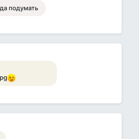
гда подумать
jpg