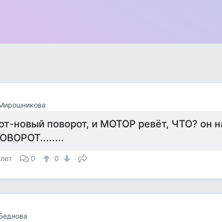
 Мирошникова
от-новый поворот, и МОТОР ревёт, ЧТО? он 
ОВОРОТ........
 лет
0
0
Беднова