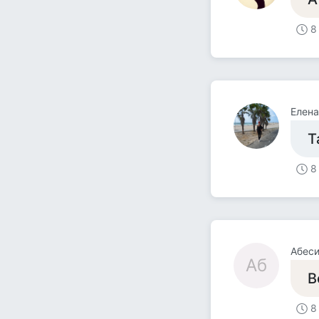
8
Елена
Т
8
Абес
Аб
В
8