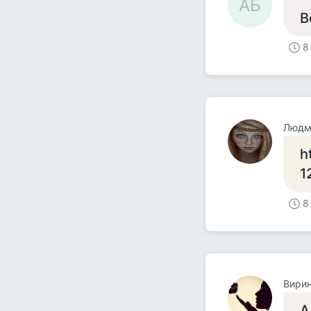
АБ
В
8
Людм
h
1
8
Вири
А