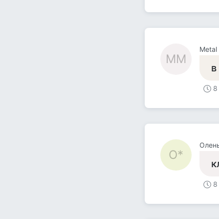
Metal
MM
в
8
Олень
О*
к
8