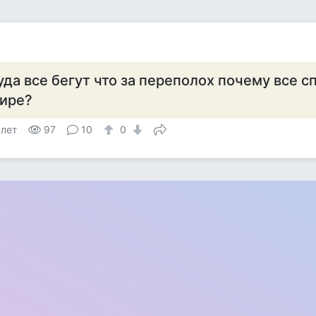
уда все бегут что за переполох почему все с
ире?
 лет
97
10
0