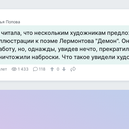
ья Попова
 читала, что нескольким художникам предл
ллюстрации к поэме Лермонтова "Демон". Он
аботу, но, однажды, увидев нечто, прекратил
ничтожили наброски. Что такое увидели худ
 лет
1 433
118
0