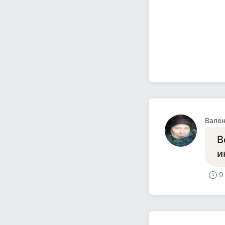
Вален
В
и
9