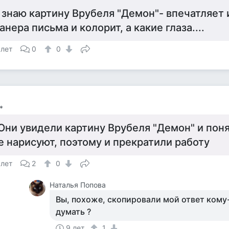
 знаю картину Врубеля "Демон"- впечатляет 
анера письма и колорит, а какие глаза....
 лет
0
0
*
 Они увидели картину Врубеля "Демон" и пон
е нарисуют, поэтому и прекратили работу
 лет
2
0
Наталья Попова
Вы, похоже, скопировали мой ответ кому
думать ?
9 лет
1