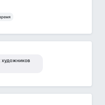
 время
х художников