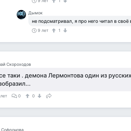
9 лет
1
Дымок
не подсматривал, я про него читал в своё
9 лет
1
лай Скороходов
се таки . демона Лермонтова один из русски
зобразил...
 лет
0
0
а Софронова