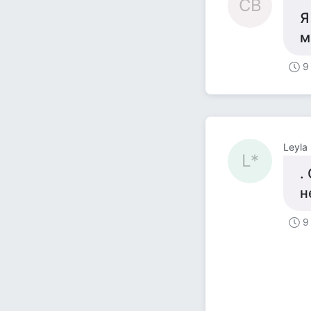
СВ
Я
м
9
Leyla 
L*
.
н
9