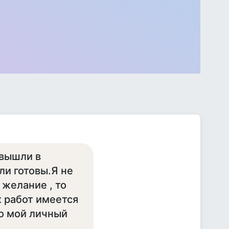
 вышли в
ли готовы.Я не
желание , то
х работ имеется
о мой личный