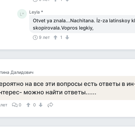
Leyla *
L*
Otvet ya znala...Nachitana. İz-za latinskoy kl
skopirovala.Vopros legkiy,
9 лет
1
тина Далидович
ероятно на все эти вопросы есть ответы в ин
нтерес- можно найти ответы......
 лет
0
0