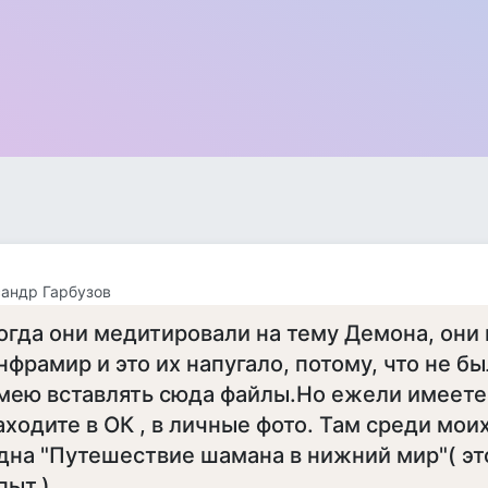
андр Гарбузов
огда они медитировали на тему Демона, они
нфрамир и это их напугало, потому, что не бы
мею вставлять сюда файлы.Но ежели имеете 
аходите в ОК , в личные фото. Там среди мои
дна "Путешествие шамана в нижний мир"( эт
пыт.)