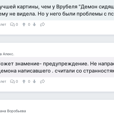
учшей картины, чем у Врубеля "Демон сидящи
ему не видела. Но у него были проблемы с п
 лет
0
0
а Алекс.
ожет знамение- предупреждение. Не напра
демона написавшего . считали со странностя
 лет
0
0
ана Воробьева