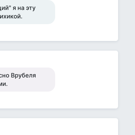
й" я на эту
сихикой.
сно Врубеля
ми.