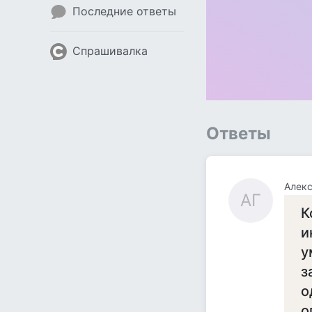
Последние ответы
Спрашивалка
Ответы
Алекс
АГ
К
и
у
з
о
о