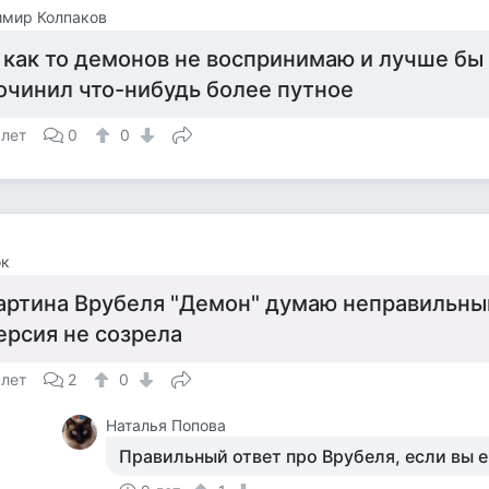
имир Колпаков
 как то демонов не воспринимаю и лучше бы
очинил что-нибудь более путное
 лет
0
0
к
артина Врубеля "Демон" думаю неправильный
ерсия не созрела
 лет
2
0
Наталья Попова
Правильный ответ про Врубеля, если вы е