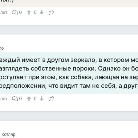
 лет
0
0
ло
аждый имеет в другом зеркало, в котором м
азглядеть собственные пороки. Однако он 
оступает при этом, как собака, лающая на зе
редположении, что видит там не себя, а дру
 лет
0
0
 Котляр