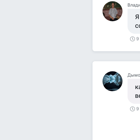
Влад
Я
с
9
Дымо
к
в
9