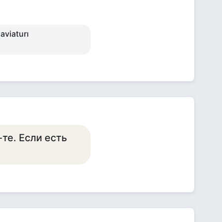
aviaturı
-те. Если есть