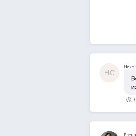
Нико
НС
В
и
9
Елен