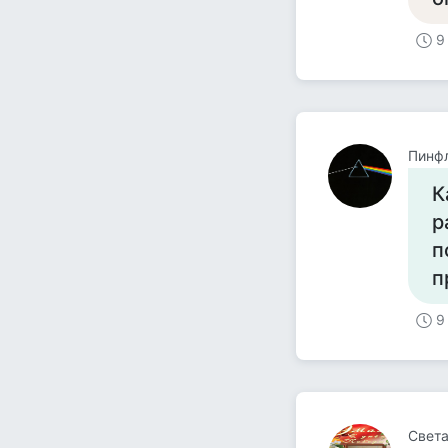
9
Пинф
К
р
п
п
9
Света