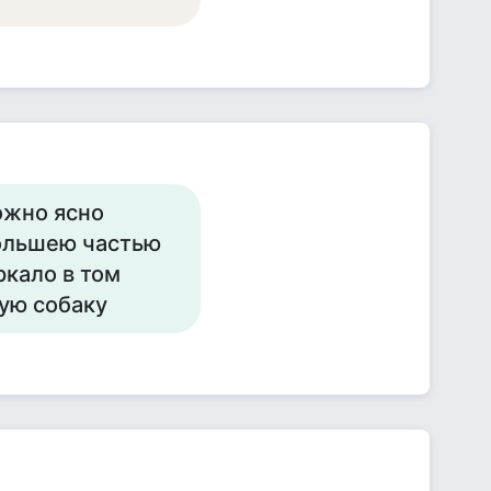
ожно ясно
большею частью
ркало в том
гую собаку