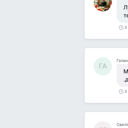
Л
т
9
Галин
ГА
М
.
9
Светл