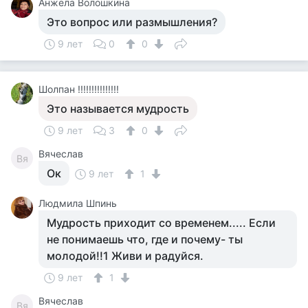
Анжела Волошкина
Это вопрос или размышления?
9 лет
0
0
Шолпан !!!!!!!!!!!!!!!
Это называется мудрость
9 лет
3
0
Вячеслав
Вя
Ок
9 лет
1
Людмила Шпинь
Мудрость приходит со временем..... Если
не понимаешь что, где и почему- ты
молодой!!1 Живи и радуйся.
9 лет
1
Вячеслав
Вя