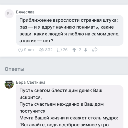
Вячеслав
Вя
Приближение взрослости странная штука:
раз — и я вдруг начинаю понимать, какие
вещи, каких людей я люблю на самом деле,
а какие — нет?
9 лет
832
26
2
Ответы
Вера Светкина
Пусть снегом блестящим денек Ваш
искрится,
Пусть счастьем нежданно в Ваш дом
постучится
Мечта Вашей жизни и скажет столь мудро:
"Вставайте, ведь в доброе зимнее утро