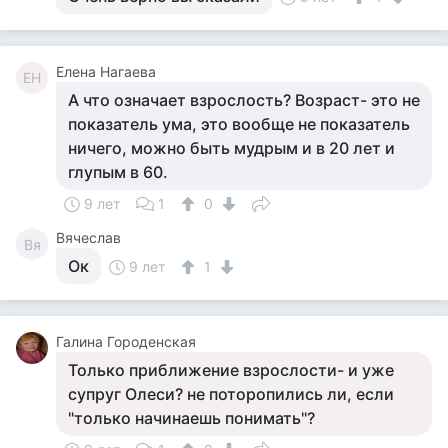
Елена Нагаева
ЕН
А что означает взрослость? Возраст- это не
показатель ума, это вообще не показатель
ничего, можно быть мудрым и в 20 лет и
глупым в 60.
9 лет
1
0
Вячеслав
Вя
Ок
9 лет
1
Галина Городенская
Только приближение взрослости- и уже
супруг Олеси? не поторопились ли, если
"только начинаешь понимать"?