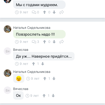
Мы с годами мудреем.
9 лет
0
0
Наталья Сидельникова
Повзрослеть надо !!!
9 лет
3
0
Вячеслав
Вя
Да уж... Наверное придётся...
9 лет
1
Наталья Сидельникова
9 лет
1
Вячеслав
Вя
Ок
9 лет
1