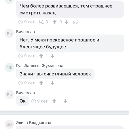
Чем более развиваешься, тем страшнее
смотреть назад
9 лет
3
0
Вячеслав
Вя
Нет. У меня прекрасное прошлое и
блестящее будущее.
9 лет
1
Гульбаршын Жумашева
ГЖ
Значит вы счастливый человек
9 лет
1
Вячеслав
Вя
Ок
9 лет
1
Элина Владыкина
ЭВ