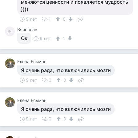
меняются ценности и появляется мудрость
))))
9 лет
1
0
Вячеслав
Вя
Ок
9 лет
1
Елена Есьман
Я очень рада, что включились мозги
9 лет
0
0
Елена Есьман
Я очень рада, что включились мозги
9 лет
0
0