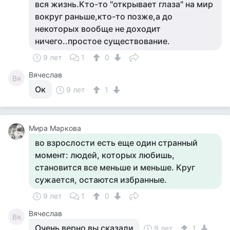
вся жизнь.Кто-то "открывает глаза" на мир
вокруг раньше,кто-то позже,а до
некоторых вообще не доходит
ничего..простое существование.
9 лет
1
0
Вячеслав
Вя
Ок
9 лет
1
Мира Маркова
во взрослости есть еще один странный
момент: людей, которых любишь,
становится все меньше и меньше. Круг
сужается, остаются избранные.
9 лет
1
0
Вячеслав
Вя
Очень верно вы сказали
9 лет
1