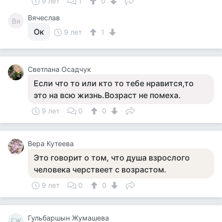
9 лет
1
0
Вячеслав
Вя
Ок
9 лет
1
Светлана Осадчук
Если что то или кто то тебе нравится,то
это на всю жизнь.Возраст не помеха.
9 лет
0
0
Вера Кутеева
Это говорит о том, что душа взрослого
человека черствеет с возрастом.
9 лет
0
0
Гульбаршын Жумашева
ГЖ