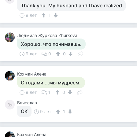
Thank you. My husband and I have realized
9 лет
1
Людмила Журкова Zhurkova
Хорошо, что понимаешь.
9 лет
0
0
Кохман Алена
С годами ...мы мудреем.
9 лет
1
0
Вячеслав
Вя
ОК
9 лет
1
Кохман Алена