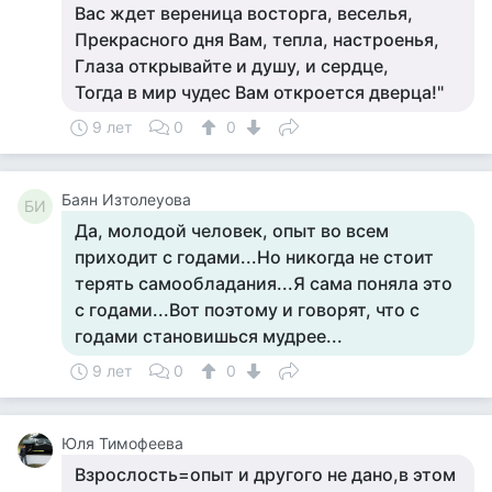
Вас ждет вереница восторга, веселья,
Прекрасного дня Вам, тепла, настроенья,
Глаза открывайте и душу, и сердце,
Тогда в мир чудес Вам откроется дверца!"
9 лет
0
0
Баян Изтолеуова
БИ
Да, молодой человек, опыт во всем
приходит с годами...Но никогда не стоит
терять самообладания...Я сама поняла это
с годами...Вот поэтому и говорят, что с
годами становишься мудрее...
9 лет
0
0
Юля Тимофеева
Взрослость=опыт и другого не дано,в этом