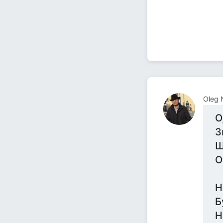
Oleg 
О
З
Ш
О
Н
Б
Н