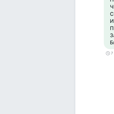
Ч
С
И
П
З
Б
7