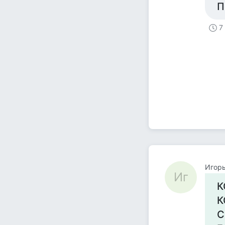
П
7
Игор
Иг
К
К
С