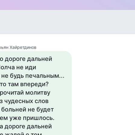
рьян Хайретдинов
о дороге дальней
олча не иди
 не будь печальным...
то там впереди?
рочитай молитву
з чудесных слов
 больней не будет
ем уже пришлось.
а дороге дальней
е жалей о том,