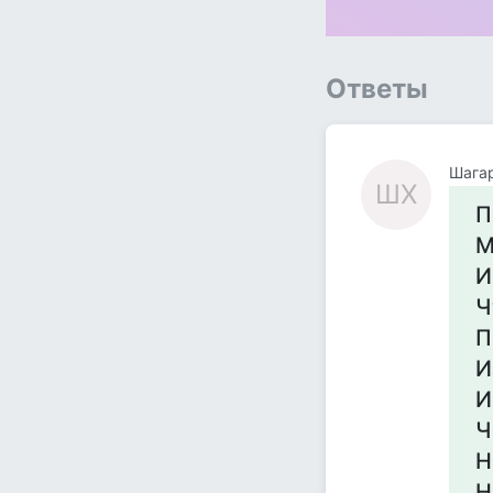
Ответы
Шага
ШХ
П
М
И
Ч
П
И
И
Ч
Н
Н