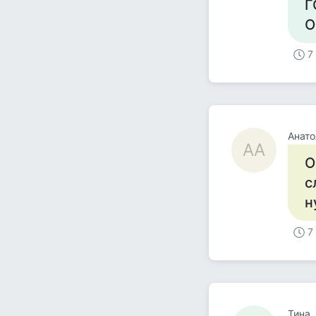
Г
О
7
Анато
АА
О
с
н
7
Тина