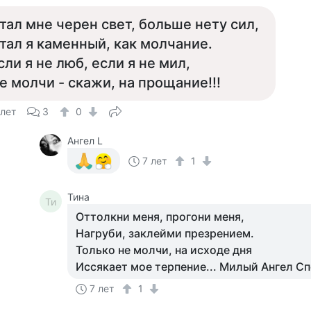
тал мне черен свет, больше нету сил,
тал я каменный, как молчание.
сли я не люб, если я не мил,
е молчи - скажи, на прощание!!!
 лет
3
0
Ангел L
7 лет
1
Тина
Ти
Оттолкни меня, прогони меня,
Нагруби, заклейми презрением.
Только не молчи, на исходе дня
Иссякает мое терпение... Милый Ангел Сп
7 лет
1