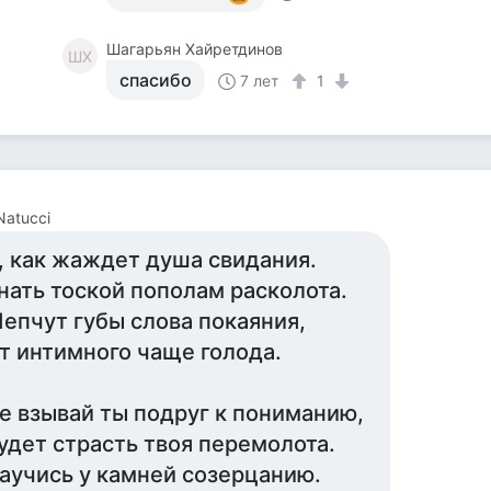
Шагарьян Хайретдинов
ШХ
спасибо
7 лет
1
Natucci
, как жаждет душа свидания.
нать тоской пополам расколота.
епчут губы слова покаяния,
т интимного чаще голода.
е взывай ты подруг к пониманию,
удет страсть твоя перемолота.
аучись у камней созерцанию.