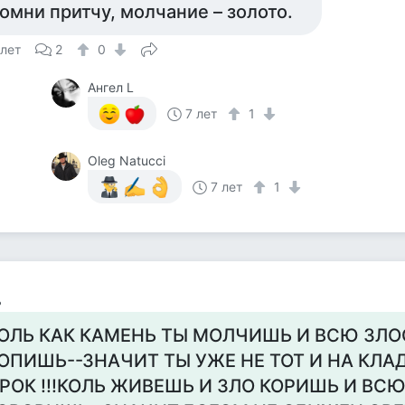
омни притчу, молчание – золото.
 лет
2
0
Ангел L
7 лет
1
Oleg Natucci
7 лет
1
ь
ОЛЬ КАК КАМЕНЬ ТЫ МОЛЧИШЬ И ВСЮ ЗЛОС
ОПИШЬ--ЗНАЧИТ ТЫ УЖЕ НЕ ТОТ И НА КЛА
РОК !!!КОЛЬ ЖИВЕШЬ И ЗЛО КОРИШЬ И ВС