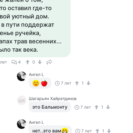
то оставил где-то
вой уютный дом.
 в пути поддержат
енье ручейка,
апах трав весенних...
ыло так века.
 лет
4
0
Ангел L
7 лет
1
Шагарьян Хайретдинов
ШХ
это Бальмонту
7 лет
1
Ангел L
нет..это вам
7 лет
1