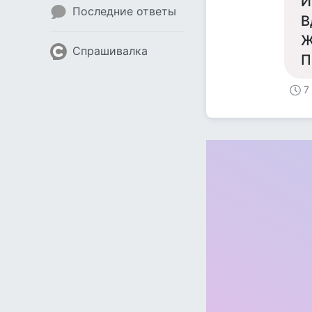
И
Последние ответы
В
Ж
Спрашивалка
П
7