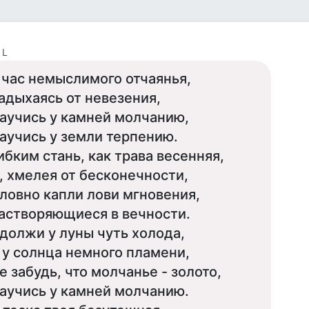
 L
 час немыслимого отчаянья,
адыхаясь от невезения,
аучись у камней молчанию,
аучись у земли терпению.
ибким стань, как трава весенняя,
, хмелея от бесконечности,
ловно капли лови мгновения,
астворяющиеся в вечности.
должи у луны чуть холода,
 у солнца немного пламени,
е забудь, что молчанье - золото,
аучись у камней молчанию.