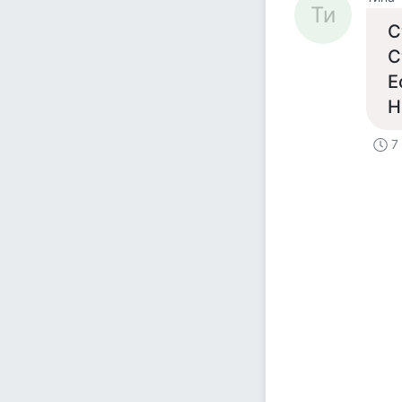
Ти
С
С
Е
Н
7