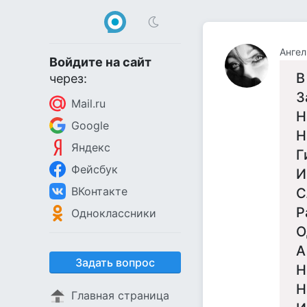
Ангел
Войдите на сайт
В
через:
З
Mail.ru
Н
Google
Н
Яндекс
Г
Фейсбук
И
ВКонтакте
С
Р
Одноклассники
О
А
Задать вопрос
Н
Н
Главная страница