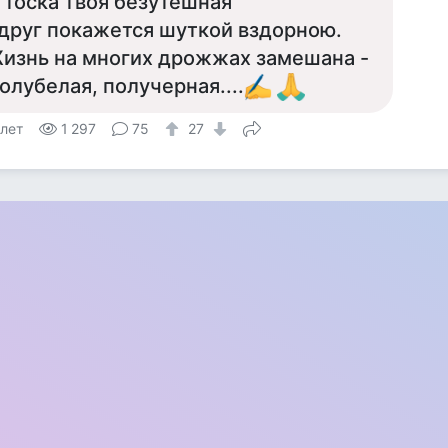
 тоска твоя безутешная
друг покажется шуткой вздорною.
изнь на многих дрожжах замешана -
олубелая, получерная....
 лет
1 297
75
27