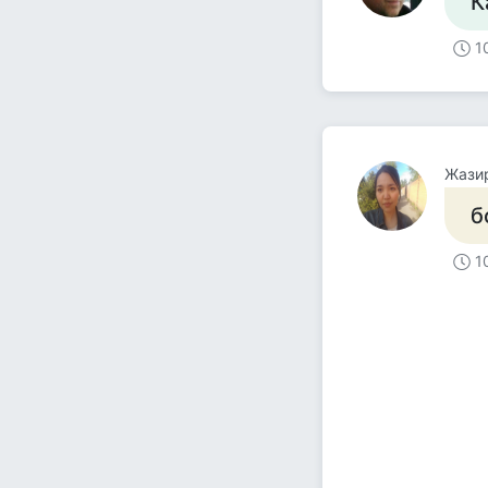
К
1
Жази
б
1