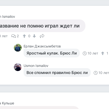
 Ismailov
азвание не помню играл ждет ли
0 лет
2
0
Ерлан Джаксымбетов
Яростный кулак. Брюс Ли
10 лет
Usmon Ismailov
Все спомнил правилно Брюс ли
10 ле
а Кульше