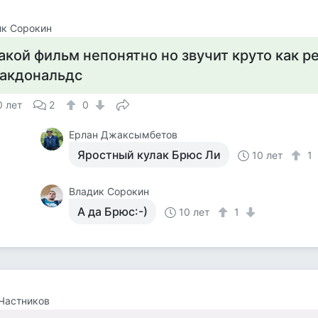
ик Сорокин
акой фильм непонятно но звучит круто как р
акдональдс
0 лет
2
0
Ерлан Джаксымбетов
Яростный кулак Брюс Ли
10 лет
1
Владик Сорокин
А да Брюс:-)
10 лет
1
Частников