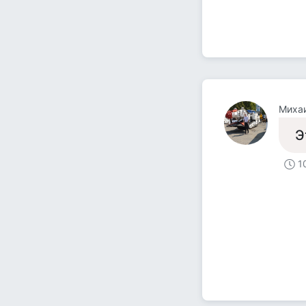
Миха
Э
1