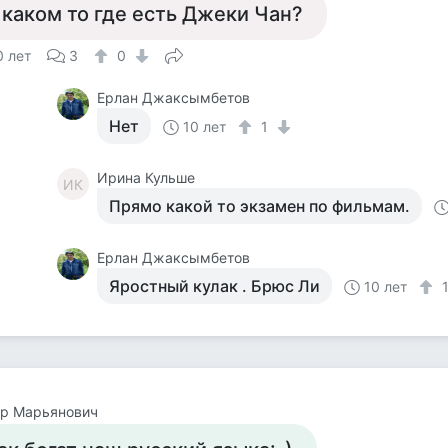
 каком то где есть Джеки Чан?
0 лет
3
0
Ерлан Джаксымбетов
Нет
10 лет
1
Ирина Кульше
ИК
Прямо какой то экзамен по фильмам.
Ерлан Джаксымбетов
Яростный кулак . Брюс Ли
10 лет
ор Марьянович