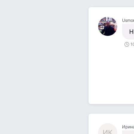
Usmon
Н
1
Ирин
ИК