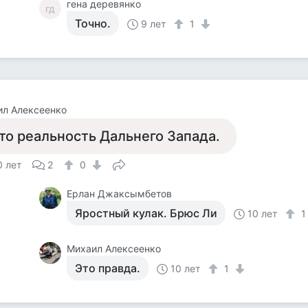
гена деревянко
гд
Точно.
9 лет
1
ил Алексеенко
то реальность Дальнего Запада.
0 лет
2
0
Ерлан Джаксымбетов
Яростный кулак. Брюс Ли
10 лет
Михаил Алексеенко
Это правда.
10 лет
1