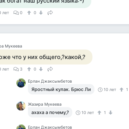
ак богат наш русский языка:-)
0 лет
0
0
ра Мукеева
оже что у них общего,?какой,?
0 лет
3
0
Ерлан Джаксымбетов
Яростный кулак. Брюс Ли
10 лет
Жазира Мукеева
ахаха а почему,?
10 лет
1
Ерлан Джаксымбетов