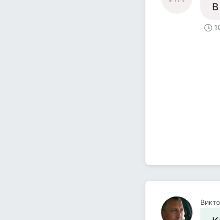
В
1
Викт