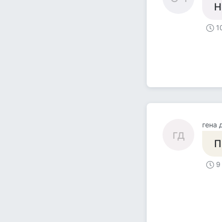
Н
1
гена 
гд
П
9