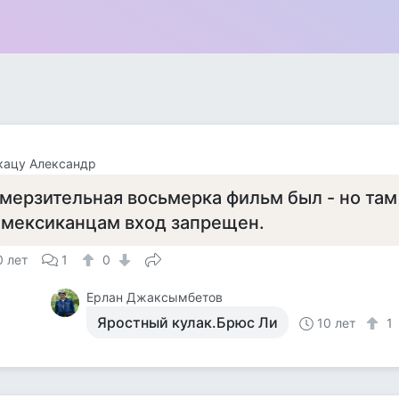
кацу Александр
мерзительная восьмерка фильм был - но там
 мексиканцам вход запрещен.
0 лет
1
0
Ерлан Джаксымбетов
Яростный кулак.Брюс Ли
10 лет
1