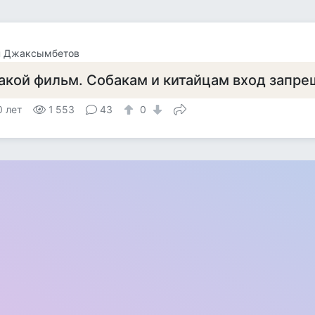
н Джаксымбетов
акой фильм. Собакам и китайцам вход запр
0 лет
1 553
43
0