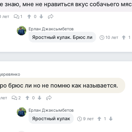
е знаю, мне не нравиться вкус собачьего мяс
0 лет
1
0
Ерлан Джаксымбетов
Яростный кулак. Брюс ли
10 лет
1
деревянко
ро брюс ли но не помню как называется.
 лет
2
0
Ерлан Джаксымбетов
Яростный кулак
9 лет
1