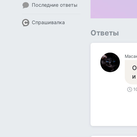
Последние ответы
Спрашивалка
Ответы
Маса
О
и
1