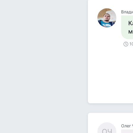
Влад
К
м
1
Олег 
ОЧ