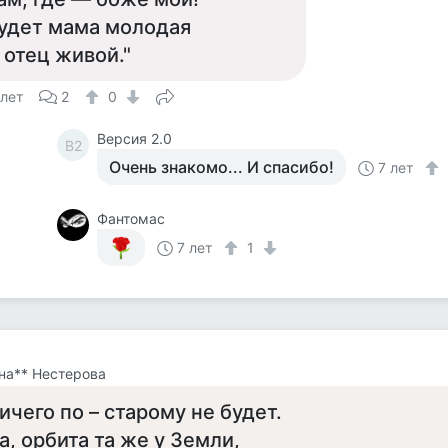
удет мама молодая
 отец живой."
 лет
2
0
Версия 2.0
В2
Очень знакомо... И спасибо!
7 лет
Фантомас
7 лет
1
на** Нестерова
ичего по – старому не будет.
а, орбита та же у Земли,