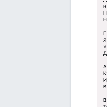
В
Н
Н
П
Я
Я
Д
А
К
И
В
В
Т