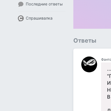
Последние ответы
Спрашивалка
Ответы
Фант
.
"
И
Н
В
Д