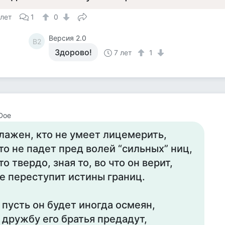
 лет
1
0
Версия 2.0
В2
Здорово!
7 лет
1
Doe
лажен, кто не умеет лицемерить,
то не падет пред волей “сильных” ниц,
то твердо, зная то, во что он верит,
е переступит истины границ.
 пусть он будет иногда осмеян,
 дружбу его братья предадут,