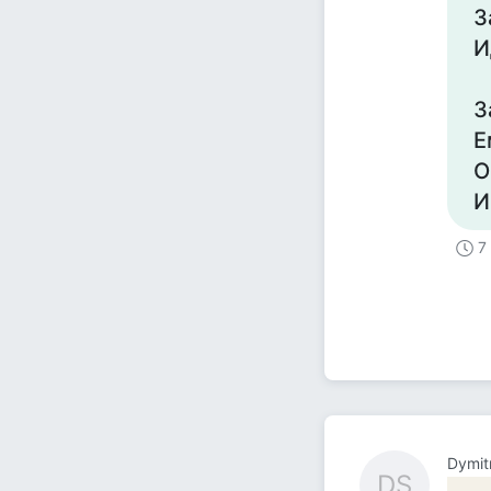
З
И
З
Е
О
И
7
Dymit
DS