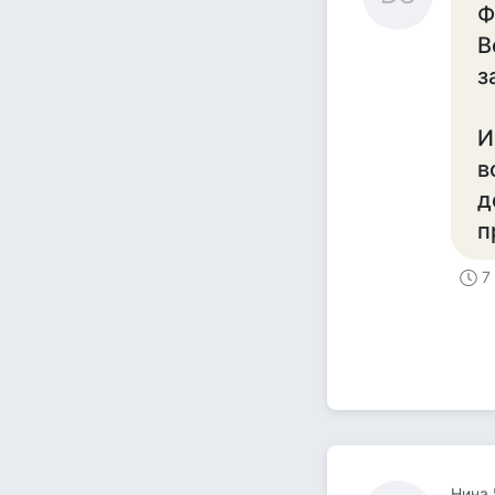
Ф
В
з
И
в
д
п
7
Нина 