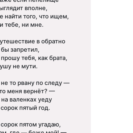
ыглядит вполне,
е найти того, что ищем,
и тебе, ни мне.
утешествие в обратно
 бы запретил,
 прошу тебя, как брата,
ушу не мути.
 не то рвану по следу —
то меня вернёт? —
 на валенках уеду
 сорок пятый год.
 сорок пятом угадаю,
ам, где — боже мой! —