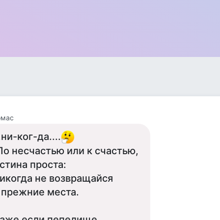
омас
..ни-ког-да....
По несчастью или к счастью,
стина проста:
икогда не возвращайся
 прежние места.
аже если пепелище