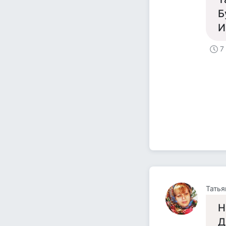
Б
И
7
Татья
Н
Д