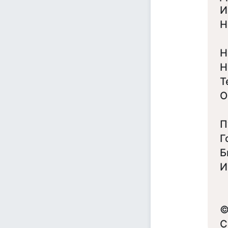
И
Н
Н
Н
Т
О
П
Г
Б
И
©
С