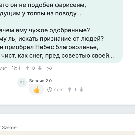
ато он не подобен фарисеям,
дущим у толпы на поводу...
ачем ему чужое одобренные?
му ль, искать признание от людей?
н приобрел Небес благоволенье,
 чист, как снег, пред совестью своей…
 лет
1
0
Версия 2.0
В2
7 лет
1
r Szemiel