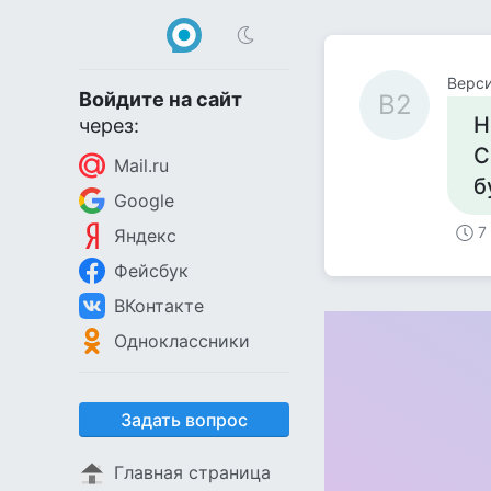
Верси
Войдите на сайт
В2
Н
через:
С
Mail.ru
б
Google
7
Яндекс
Фейсбук
ВКонтакте
Одноклассники
Задать вопрос
Главная страница