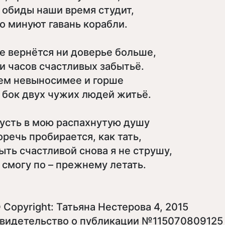
 обиды наши время студит,
о минуют гавань корабли.
е вернётся ни доверье больше,
и часов счастливых забытьё.
ем невыносимее и горше
 бок двух чужих людей житьё.
усть в мою распахнутую душу
оречь пробирается, как тать,
ыть счастливой снова я не струшу,
 смогу по – прежнему летать.
 Copyright: Татьяна Нестерова 4, 2015
видетельство о публикации №115070809125