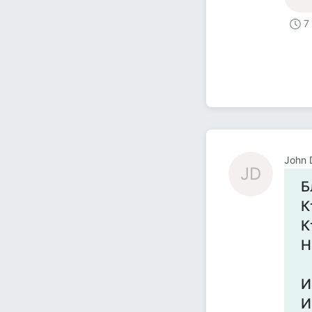
7
John 
JD
Б
К
К
Н
И
И