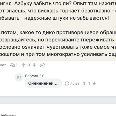
игня. Азбуку забыть что ли? Опыт там нажит
от знаешь, что вискарь торкает безотказно - 
абывать - надежные штуки не забываются!
 потом, какое то дико противоречивое обра
озвращайтесь, но переживайте (переживать 
ословно означает чувствовать тоже самое чт
рошлом и при том многократно усиливать о
 лет
1
0
Версия 2.0
В2
Ойейейейей....
7 лет
1
Чибизова