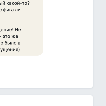
ый какой-то?
с фига ли
щение! Не
- это же
о было в
щущения)