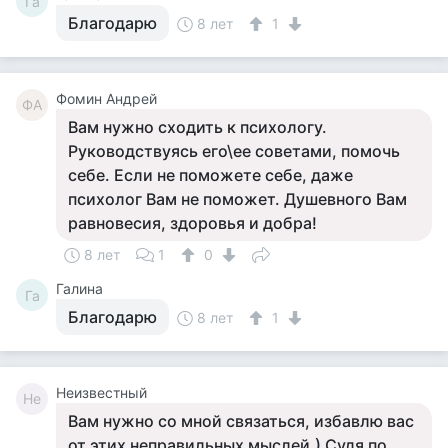
Га
Благодарю
8 лет
1
Фомин Андрей
ФА
Вам нужно сходить к психологу.
Руководствуясь его\ее советами, помочь
себе. Если не поможете себе, даже
психолог Вам не поможет. Душевного Вам
равновесия, здоровья и добра!
8 лет
1
0
Галина
Га
Благодарю
8 лет
1
Неизвестный
Не
Вам нужно со мной связаться, избавлю вас
от этих неправильных мыслей.) Судя по