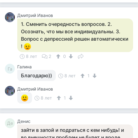
Дмитрий Иванов
1. Сменить очередность вопросов. 2.
Осознать, что мы все индивидуальны. 3.
Вопрос с депрессией решен автоматически
!
8 лет
2
0
Галина
Га
Благодарю))
8 лет
1
Дмитрий Иванов
8 лет
1
Денис
Де
зайти в запой и подраться с кем нибудь! и
во внешности проблем не будет и вроде