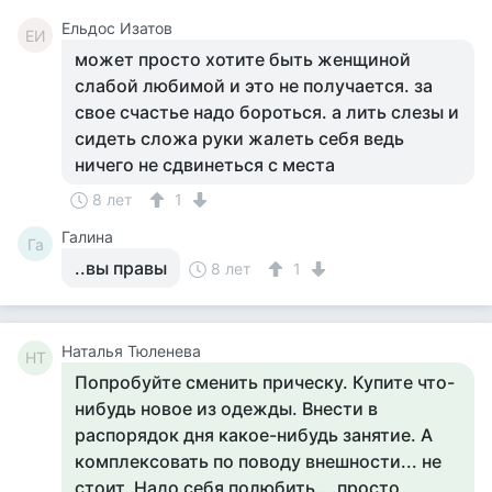
Ельдос Изатов
ЕИ
может просто хотите быть женщиной
слабой любимой и это не получается. за
свое счастье надо бороться. а лить слезы и
сидеть сложа руки жалеть себя ведь
ничего не сдвинеться с места
8 лет
1
Галина
Га
..вы правы
8 лет
1
Наталья Тюленева
НТ
Попробуйте сменить прическу. Купите что-
нибудь новое из одежды. Внести в
распорядок дня какое-нибудь занятие. А
комплексовать по поводу внешности... не
стоит. Надо себя полюбить....просто