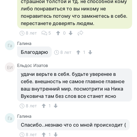
страшной толстой и тд. не способной кому
либо понравиться то вы никому не
понравитесь потому что замкнетесь в себе.
перестанете доверять людям.
8 лет
5
0
Галина
Га
Благодарю
8 лет
1
Ельдос Изатов
ЕИ
удачи верьте в себя. будьте уверенее в
себе. внешность не самое главное главное
ваш внутренний мир. посмотрити на Ника
Вуковича там без слов все станет ясно
8 лет
1
Галина
Га
Спасибо..незнаю что со мной происходит (
8 лет
1