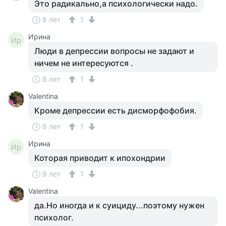
Это радикально,а психологически надо.
8 лет
1
Ирина
Ир
Люди в депрессии вопросы не задают и
ничем не интересуются .
8 лет
1
Valentina
Кроме депрессии есть дисморфофобия.
8 лет
1
Ирина
Ир
Которая приводит к ипохондрии
8 лет
1
Valentina
да.Но иногда и к суициду...поэтому нужен
психолог.