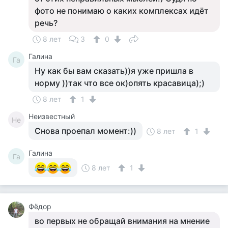
фото не понимаю о каких комплексах идёт
речь?
8 лет
3
0
Галина
Га
Ну как бы вам сказать))я уже пришла в
норму ))так что все ок)опять красавица);)
8 лет
1
Неизвестный
Не
Снова проепал момент:))
8 лет
1
Галина
Га
8 лет
1
Фёдор
во первых не обращай внимания на мнение