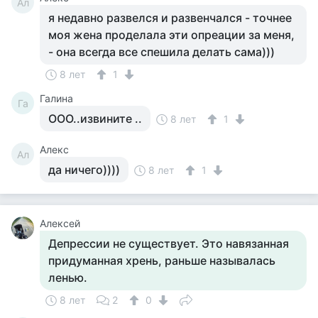
Ал
я недавно развелся и развенчался - точнее
моя жена проделала эти опреации за меня,
- она всегда все спешила делать сама)))
8 лет
1
Галина
Га
ООО..извините ..
8 лет
1
Алекс
Ал
да ничего))))
8 лет
1
Алексей
Депрессии не существует. Это навязанная
придуманная хрень, раньше называлась
ленью.
8 лет
2
0