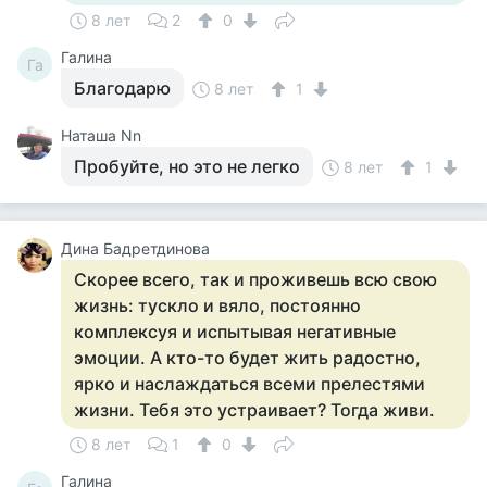
8 лет
2
0
Галина
Га
Благодарю
8 лет
1
Наташа Nn
Пробуйте, но это не легко
8 лет
1
Дина Бадретдинова
Скорее всего, так и проживешь всю свою
жизнь: тускло и вяло, постоянно
комплексуя и испытывая негативные
эмоции. А кто-то будет жить радостно,
ярко и наслаждаться всеми прелестями
жизни. Тебя это устраивает? Тогда живи.
8 лет
1
0
Галина