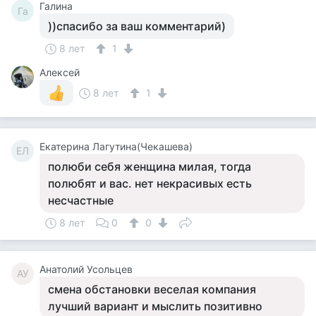
Галина
Га
))спасибо за ваш комментарий)
8 лет
1
Алексей
8 лет
1
Екатерина Лагутина(Чекашева)
ЕЛ
полюби себя женщина милая, тогда
полюбят и вас. нет некрасивых есть
несчастные
8 лет
0
0
Анатолий Усольцев
АУ
смена обстановки веселая компания
лучший вариант и мыслить позитивно