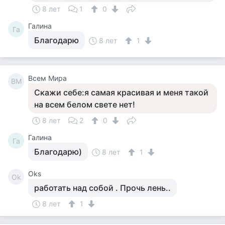
8 лет
1
0
Галина
Га
Благодарю
8 лет
1
Всем Мира
ВМ
Скажи себе:я самая красивая и меня такой
на всем белом свете нет!
8 лет
2
0
Галина
Га
Благодарю)
8 лет
1
Оks
Оk
работать над собой . Прочь лень..
8 лет
1