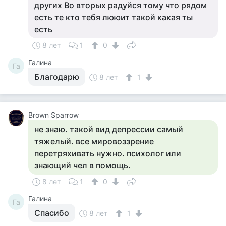
других Во вторых радуйся тому что рядом
есть те кто тебя лююит такой какая ты
есть
8 лет
1
0
Галина
Га
Благодарю
8 лет
1
Brown Sparrow
не знаю. такой вид депрессии самый
тяжелый. все мировоззрение
перетряхивать нужно. психолог или
знающий чел в помощь.
8 лет
1
0
Галина
Га
Спасибо
8 лет
1