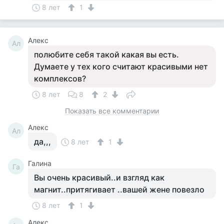
8 лет
1
Алекс
Ал
полюбите себя такой какая вы есть.
Думаете у тех кого считают красивыми нет
комплексов?
8 лет
8
2
Показать все комментарии
Алекс
Ал
да,,,
8 лет
1
Галина
Га
Вы очень красивый..и взгляд как
магнит..притягивает ..вашей жене повезло
8 лет
1
Алекс