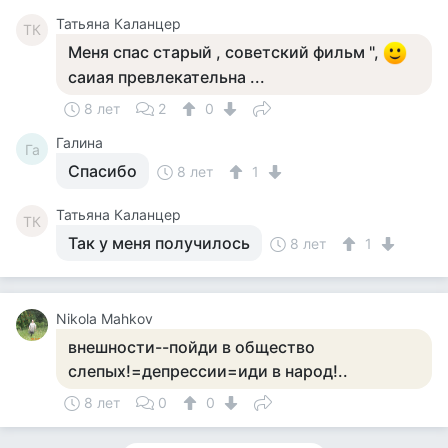
Татьяна Каланцер
ТК
Меня спас старый , советский фильм ",
саиая превлекательна ...
8 лет
2
0
Галина
Га
Спасибо
8 лет
1
Татьяна Каланцер
ТК
Так у меня получилось
8 лет
1
Nikola Mahkov
внешности--пойди в общество
слепых!=депрессии=иди в народ!..
8 лет
0
0