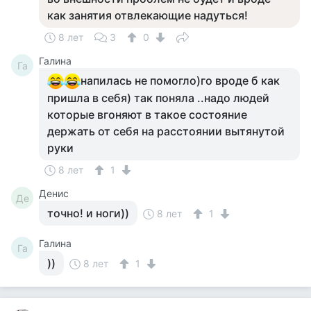
как занятия отвлекающие надуться!
8 лет
3
0
Галина
Га
напилась не помогло)го вроде б как
пришла в себя) так поняла ..надо людей
которые вгоняют в такое состояние
держать от себя на расстоянии вытянутой
руки
8 лет
1
Денис
Де
точно! и ноги))
8 лет
1
Галина
Га
))
8 лет
1