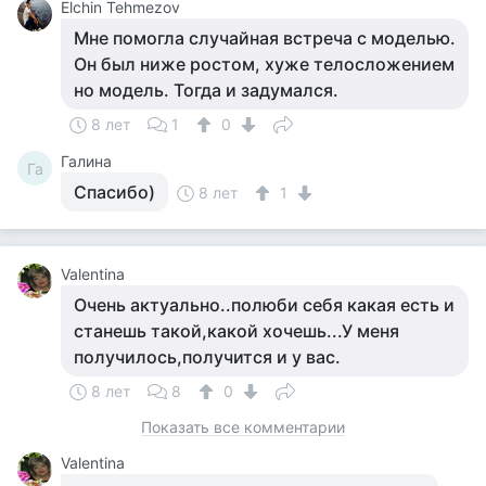
Elchin Tehmezov
Мне помогла случайная встреча с моделью.
Он был ниже ростом, хуже телосложением
но модель. Тогда и задумался.
8 лет
1
0
Галина
Га
Спасибо)
8 лет
1
Valentina
Очень актуально..полюби себя какая есть и
станешь такой,какой хочешь...У меня
получилось,получится и у вас.
8 лет
8
0
Показать все комментарии
Valentina