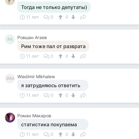
Тогда не только депутаты)
11 лет
0
0
Ровшан Агаев
РА
Рим тоже пал от разврата
11 лет
0
0
Wladimir Mikhalew
WM
я затрудняюсь ответить
11 лет
0
0
Роман Макаров
статистика покупаема
11 лет
0
0