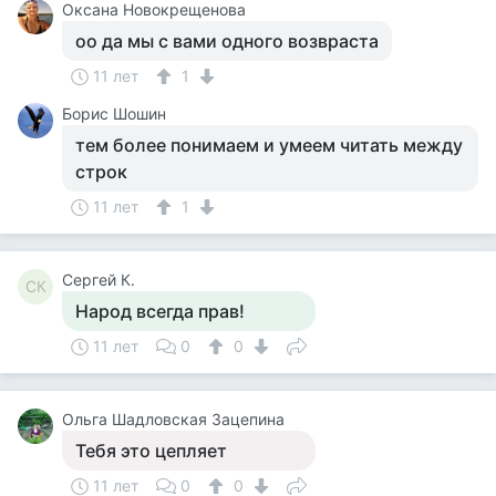
Оксана Новокрещенова
оо да мы с вами одного возвраста
11 лет
1
Борис Шошин
тем более понимаем и умеем читать между
строк
11 лет
1
Сергей К.
СК
Народ всегда прав!
11 лет
0
0
Ольга Шадловская Зацепина
Тебя это цепляет
11 лет
0
0