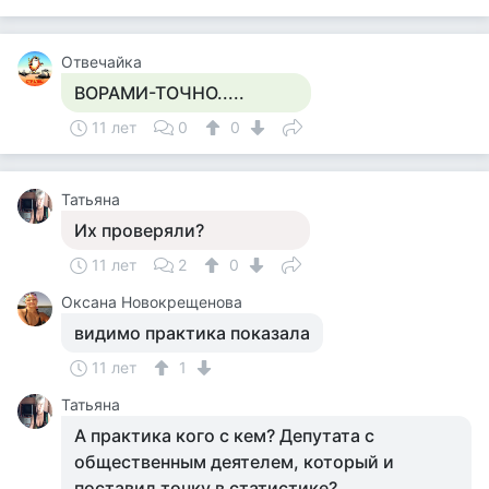
Отвечайка
ВОРАМИ-ТОЧНО.....
11 лет
0
0
Татьяна
Их проверяли?
11 лет
2
0
Оксана Новокрещенова
видимо практика показала
11 лет
1
Татьяна
А практика кого с кем? Депутата с
общественным деятелем, который и
поставил точку в статистике?