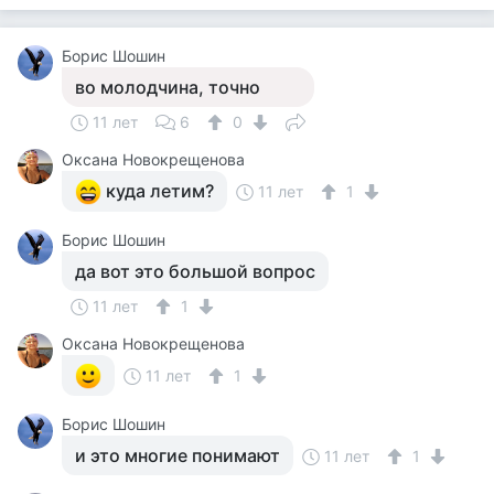
Борис Шошин
во молодчина, точно
11 лет
6
0
Оксана Новокрещенова
куда летим?
11 лет
1
Борис Шошин
да вот это большой вопрос
11 лет
1
Оксана Новокрещенова
11 лет
1
Борис Шошин
и это многие понимают
11 лет
1