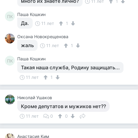
много их знаете лично?
11 лет
1
Паша Кошкин
ПК
Да.
11 лет
1
Оксана Новокрещенова
жаль
11 лет
1
Паша Кошкин
ПК
Такая наша служба, Родину защищать...
11 лет
1
Николай Ушаков
Кроме депутатов и мужиков нет??
11 лет
0
0
Aнастасия Kим