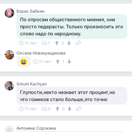
Борис Бабкин
По опросам общественного мнения, они
просто педерасты. Только произносить это
слово надо по народному.
11 лет
1
0
Оксана Новокрещенова
11 лет
1
Srbuhi Kachyan
Глупости,некто незнает этот процент,но
что гомиков стало больше,это точно
11 лет
0
0
Антонина Сорокина
АС