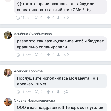
:)(:так это врачи разглашают тайну,или
снова виноваты английские СМи ? :)(:
11 лет
0
0
Альбина Сулейменова
разве это так важно,главное чтобы бюджет
правильно спланировали
11 лет
0
0
Алексей Горохов
Послушайте исполнилась моя мечта ! Я в
древнем Риме!
11 лет
2
0
Оксана Новокрещенова
ООО я вас поздравляю!! Теперь есть уголок