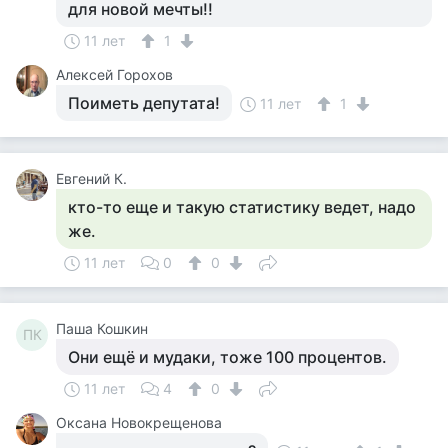
для новой мечты!!
11 лет
1
Алексей Горохов
Поиметь депутата!
11 лет
1
Евгений К.
кто-то еще и такую статистику ведет, надо
же.
11 лет
0
0
Паша Кошкин
ПК
Они ещё и мудаки, тоже 100 процентов.
11 лет
4
0
Оксана Новокрещенова